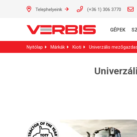
Telephelyeink
(+36 1) 306 3770
GÉPEK
S
Nyitólap
Márkák
Kioti
Univerzális mezőgazdas
Univerzál