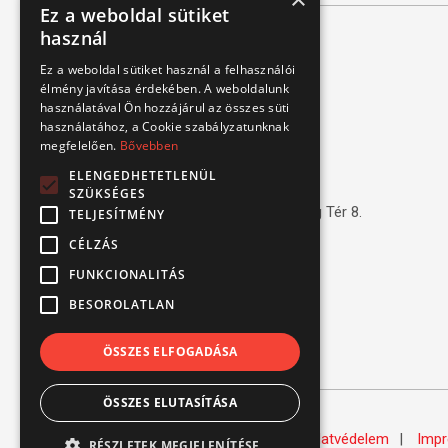
Ez a weboldal sütiket
használ
Kapcsolat
Ez a weboldal sütiket használ a felhasználói
élmény javítása érdekében. A weboldalunk
használatával Ön hozzájárul az összes süti
1151 Budapest, Mélyfúró u. 2/E.
használatához, a Cookie szabályzatunknak
megfelelően.
3070 Bátonyterenye, Ózdi út 15.
Bővebben
ELENGEDHETETLENÜL
8693 Lengyeltóti, Fonyódi u. 10.
SZÜKSÉGES
4220 Hajdúböszörmény, Bánság Tér 8.
TELJESÍTMÉNY
CÉLZÁS
6000 Kecskemét, Budai út 137.
FUNKCIONALITÁS
Tel.: (+36) 1 306 3770
BESOROLATLAN
Email: verbis@verbis.hu
ÖSSZES ELFOGADÁSA
ÖSSZES ELUTASÍTÁSA
© Verbis Kft 2026
ÁSZF
Adatvédelem
Imp
RÉSZLETEK MEGJELENÍTÉSE