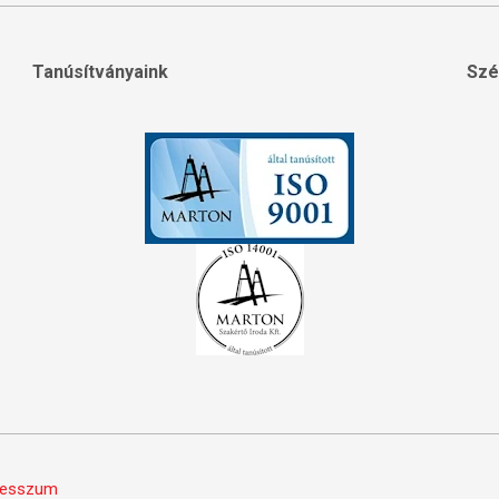
Tanúsítványaink
Szé
resszum