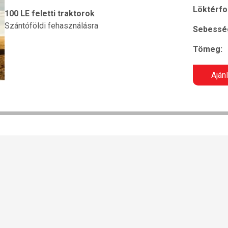
Löktérfo
100 LE feletti traktorok
Szántóföldi fehasználásra
Sebessé
Tömeg:
Aján