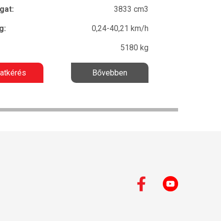
gat:
3833 cm3
g:
0,24-40,21 km/h
5180 kg
latkérés
Bővebben