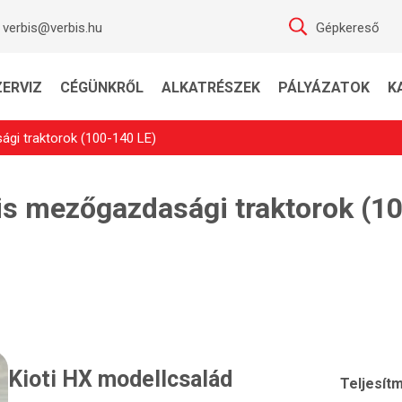
verbis@verbis.hu
Gépkereső
ZERVIZ
CÉGÜNKRŐL
ALKATRÉSZEK
PÁLYÁZATOK
K
ági traktorok (100-140 LE)
is mezőgazdasági traktorok (1
Kioti HX modellcsalád
Teljesít