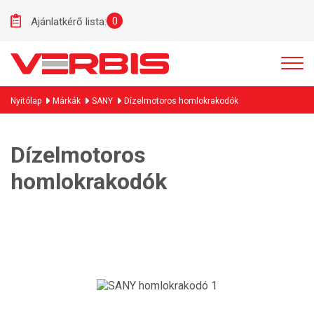
0
Ajánlatkérő lista:
Nyitólap
Márkák
SANY
Dízelmotoros homlokrakodók
Dízelmotoros
homlokrakodók