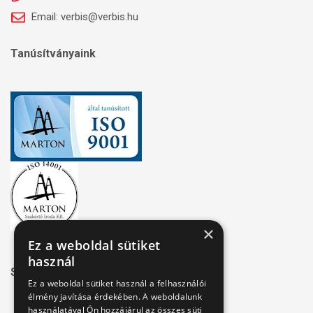
Email: verbis@verbis.hu
Tanúsítványaink
×
Ez a weboldal sütiket
használ
Széchenyi 2020
Ez a weboldal sütiket használ a felhasználói
élmény javítása érdekében. A weboldalunk
használatával Ön hozzájárul az összes süti