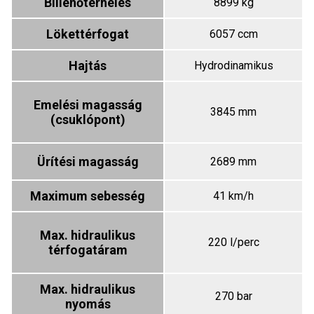
Billenőterhelés
8899 kg
Lökettérfogat
6057 ccm
Hajtás
Hydrodinamikus
Emelési magasság
3845 mm
(csuklópont)
Ürítési magasság
2689 mm
Maximum sebesség
41 km/h
Max. hidraulikus
220 l/perc
térfogatáram
Max. hidraulikus
270 bar
nyomás