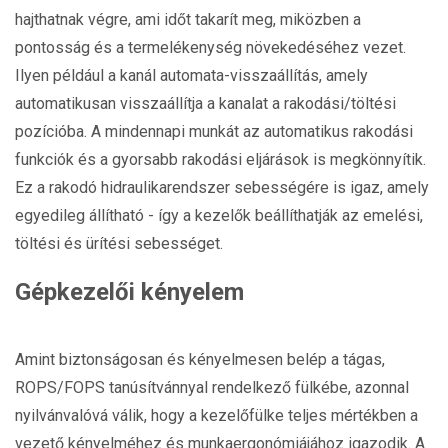
hajthatnak végre, ami időt takarít meg, miközben a
pontosság és a termelékenység növekedéséhez vezet.
Ilyen például a kanál automata-visszaállítás, amely
automatikusan visszaállítja a kanalat a rakodási/töltési
pozícióba. A mindennapi munkát az automatikus rakodási
funkciók és a gyorsabb rakodási eljárások is megkönnyítik.
Ez a rakodó hidraulikarendszer sebességére is igaz, amely
egyedileg állítható - így a kezelők beállíthatják az emelési,
töltési és ürítési sebességet.
Gépkezelői kényelem
Amint biztonságosan és kényelmesen belép a tágas,
ROPS/FOPS tanúsítvánnyal rendelkező fülkébe, azonnal
nyilvánvalóvá válik, hogy a kezelőfülke teljes mértékben a
vezető kényelméhez és munkaergonómiájához igazodik. A