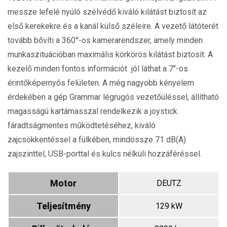
messze lefelé nyúló szélvédő kiváló kilátást biztosít az
első kerekekre és a kanál külső széleire. A vezető látóterét
tovább bővíti a 360°-os kamerarendszer, amely minden
munkaszituációban maximális körkörös kilátást biztosít. A
kezelő minden fontos információt jól láthat a 7"-os
érintőképernyős felületen. A még nagyobb kényelem
érdekében a gép Grammar légrugós vezetőüléssel, állítható
magasságú kartámasszal rendelkezik a joystick
fáradtságmentes működtetéséhez, kiváló
zajcsökkentéssel a fülkében, mindössze 71 dB(A)
zajszinttel, USB-porttal és kulcs nélküli hozzáféréssel.
Motor
DEUTZ
Teljesítmény
129 kW