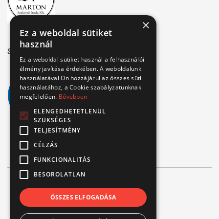
×
Ez a weboldal sütiket
használ
Széchenyi 2020
Ez a weboldal sütiket használ a felhasználói
élmény javítása érdekében. A weboldalunk
használatával Ön hozzájárul az összes süti
használatához, a Cookie szabályzatunknak
megfelelően.
Bővebben
ELENGEDHETETLENÜL
SZÜKSÉGES
TELJESÍTMÉNY
CÉLZÁS
FUNKCIONALITÁS
BESOROLATLAN
© Verbis Kft 2026
ÖSSZES ELFOGADÁSA
ÁSZF