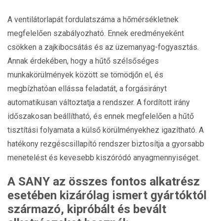
A ventilátorlapát fordulatszáma a hőmérsékletnek
megfelelően szabályozható. Ennek eredményeként
csökken a zajkibocsátás és az üzemanyag-fogyasztás.
Annak érdekében, hogy a hűtő szélsőséges
munkakörülmények között se tömödjőn el, és
megbízhatóan ellássa feladatát, a forgásirányt
automatikusan változtatja a rendszer. A fordított irány
időszakosan beállítható, és ennek megfelelően a hűtő
tisztítási folyamata a külső körülményekhez igazítható. A
hatékony rezgéscsillapító rendszer biztosítja a gyorsabb
menetelést és kevesebb kiszóródó anyagmennyiséget.
A SANY az összes fontos alkatrész
esetében kizárólag ismert gyártóktól
származó, kipróbált és bevált