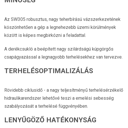
MINŐSÉG
Az SW305 robusztus, nagy teherbírású vázszerkezetének
köszönhetően a gép a legnehezebb üzemi körülmények
között is képes megbirkózni a feladattal.
A derékcsukló a beépített nagy szilárdságú kúpgörgős
csapágyazással a legnagyobb terhelésekhez van tervezve.
TERHELÉSOPTIMALIZÁLÁS
Rövidebb ciklusidő - a nagy teljesítményű terhelésérzékelő
hidraulikarendszer lehetővé teszi a emelési sebesség
szabályozását a terhelésé függvényében.
LENYŰGÖZŐ HATÉKONYSÁG