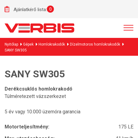
0
Ajánlatkérő lista:
Nyitólap
Gépek
Homlokrakodók
Dízelmotoros homlokrakodók
SANY SW305
SANY SW305
Derékcsuklós homlokrakodó
Túlméretezett vázszerkezet
5 év vagy 10.000 üzemóra garancia
Motorteljesítmény:
175 LE