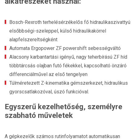
alkatrészeket használ:
Bosch-Rexroth terhelésérzékelős fő hidraulikaszivattyú
elsőbbségi-szeleppel, külső hidraulikakörrel
alapfelszereltségként
Automata Ergopower ZF powershift sebességváltó
Alacsony karbantartási igényű, nagy teherbírású ZF híd
többtárcsás olajban futó fékekkel, kapcsolható önzáró
differenciálművel az első tengelyen
Túlméretezett Z-kinematika gémszerkezet, hidraulikus
gyorscsatlakozóval, úszó funkcióval.
Egyszerű kezelhetőség, személyre
szabható műveletek
A gépkezelők számos rutinfolyamatot automatikusan