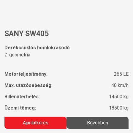
SANY SW405
Derékcsuklós homlokrakodó
Z-geometria
Motorteljesítmény:
265 LE
Max. utazósebesség:
40 km/h
Billenőterhelés:
14500 kg
Üzemi tömeg:
18500 kg
Ajánlatkérés
Bővebben