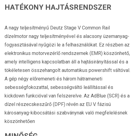
HATÉKONY HAJTÁSRENDSZER
A nagy teljesítményű Deutz Stage V Common Rail
dízelmotor nagy teljesítményével és alacsony üzemanyag-
fogyasztásával nyűgözi le a felhasználókat. Ez részben az
elektronikus motorvezérlő rendszernek (EMR) köszönhető,
amely intelligens kapcsolatban áll a hajtásirányítással és a
tökéletesen összehangolt automatikus powershift váltóval.
A gép négy előremeneti és három hátrameneti
sebességfokozattal, sebességváltó leállítással és
kickdown funkcióval van felszerelve. Az AdBlue (SCR) és a
dízel részecskeszűrő (DPF) révén az EU V. fázisú
károsanyag-kibocsátási szabványnak való megfelelésnek
köszönhetően