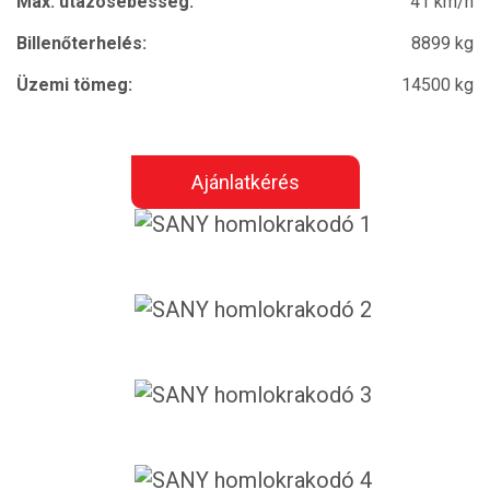
Max. utazósebesség:
41 km/h
Billenőterhelés:
8899 kg
Üzemi tömeg:
14500 kg
Ajánlatkérés