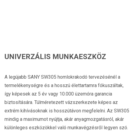
UNIVERZÁLIS MUNKAESZKÖZ
A legújabb SANY SW305 homlokrakodó tervezésénél a
termelékenységre és a hosszú élettartamra fókuszáltak,
így képesek az 5 év vagy 10.000 üzemóra garancia
biztosítására. Túlméretezett vázszerkezete képes az
extrém kihívásoknak is hosszútávon megfelelni. Az SW305
mindig a maximumot nyújtja, akár anyagmozgatásról, akár
különleges eszközökkel való munkavégzésről legyen szó.