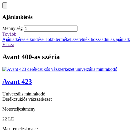
Ajánlatkérés
Mennyiség
Tovább
Ajánlatkérés elküldése
Több terméket szeretnék hozzáadni az ajánlatké
Vissza
Avant 400-as széria
Avant 423
Univerzális minirakodó
Derékcsuklós vázszerkezet
Motorteljesítmény:
22 LE
Max. emelési mag.: