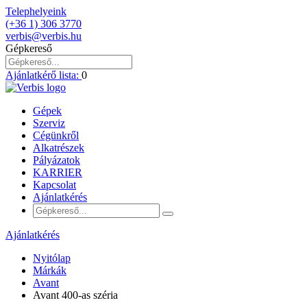
Telephelyeink
(+36 1) 306 3770
verbis@verbis.hu
Gépkereső
Ajánlatkérő lista:
0
Gépek
Szerviz
Cégünkről
Alkatrészek
Pályázatok
KARRIER
Kapcsolat
Ajánlatkérés
Ajánlatkérés
Nyitólap
Márkák
Avant
Avant 400-as széria