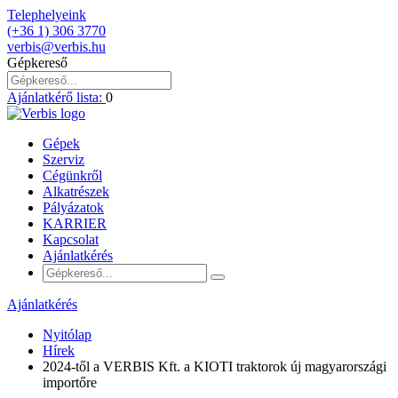
Telephelyeink
(+36 1) 306 3770
verbis@verbis.hu
Gépkereső
Ajánlatkérő lista:
0
Gépek
Szerviz
Cégünkről
Alkatrészek
Pályázatok
KARRIER
Kapcsolat
Ajánlatkérés
Ajánlatkérés
Nyitólap
Hírek
2024-től a VERBIS Kft. a KIOTI traktorok új magyarországi
importőre