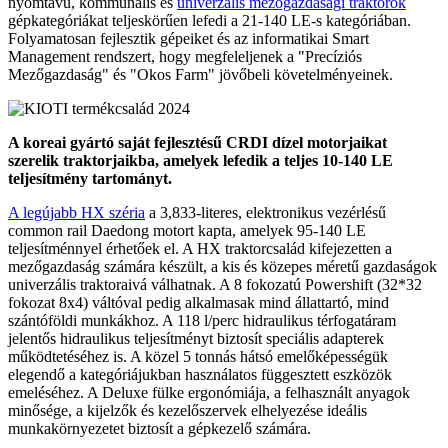
nyomtávú, kommunális és
univerzális mezőgazdasági traktorok
gépkategóriákat teljeskörűen lefedi a 21-140 LE-s kategóriában.
Folyamatosan fejlesztik gépeiket és az informatikai Smart
Management rendszert, hogy megfeleljenek a "Precíziós
Mezőgazdaság" és "Okos Farm" jövőbeli követelményeinek.
A koreai gyártó saját fejlesztésű CRDI dízel motorjaikat
szerelik traktorjaikba, amelyek lefedik a teljes 10-140 LE
teljesítmény tartományt.
A legújabb HX széria
a 3,833-literes, elektronikus vezérlésű
common rail Daedong motort kapta, amelyek 95-140 LE
teljesítménnyel érhetőek el. A HX traktorcsalád kifejezetten a
mezőgazdaság számára készült, a kis és közepes méretű gazdaságok
univerzális traktoraivá válhatnak. A 8 fokozatú Powershift (32*32
fokozat 8x4) váltóval pedig alkalmasak mind állattartó, mind
szántóföldi munkákhoz. A 118 l/perc hidraulikus térfogatáram
jelentős hidraulikus teljesítményt biztosít speciális adapterek
működtetéséhez is. A közel 5 tonnás hátsó emelőképességük
elegendő a kategóriájukban használatos függesztett eszközök
emeléséhez. A Deluxe fülke ergonómiája, a felhasznált anyagok
minősége, a kijelzők és kezelőszervek elhelyezése ideális
munkakörnyezetet biztosít a gépkezelő számára.