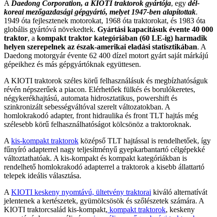
A
Daedong Corporation, a KIOTI traktorok gyártója
, egy
dél-
koreai mezőgazdasági gépgyártó, melyet 1947-ben alapítottak
.
1949 óta fejlesztenek motorokat, 1968 óta traktorokat, és 1983 óta
globális gyártóvá növekedtek.
Gyártási kapacitásuk évente 40 000
traktor
, a
kompakt traktor kategóriában (60 LE-ig) harmadik
helyen szerepelnek az észak-amerikai eladási statisztikában
. A
Daedong motorgyár évente 62 400 dízel motort gyárt saját márkájú
gépeikhez és más gépgyártóknak együttesen.
A KIOTI traktorok széles körű felhasználásuk és megbízhatóságuk
révén népszerűek a piacon. Elérhetőek fülkés és borulókeretes,
négykerékhajtású, automata hidrosztatikus, powershift és
szinkronizált sebességváltóval szerelt változatokban. A
homlokrakodó adapter, front hidraulika és front TLT hajtás még
szélesebb körű felhasználhatóságot kölcsönöz a traktoroknak.
A
kis-kompakt traktorok
középső TLT hajtással is rendelhetőek, így
fűnyíró adapterrel nagy teljesítményű gyepkarbantartó célgépekké
változtathatóak. A kis-kompakt és kompakt kategóriákban is
rendelhető homlokrakodó adapterrel a traktorok a kisebb állattartó
telepek ideális választása.
A
KIOTI keskeny nyomtávú, ültetvény traktorai
kiváló alternatívát
jelentenek a kertészetek, gyümölcsösök és szőlészetek számára. A
KIOTI traktorcsalád kis-kompakt,
kompakt traktorok
, keskeny