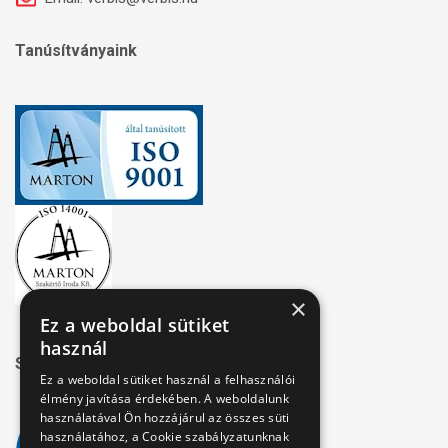
Tanúsítványaink
×
Ez a weboldal sütiket
használ
Széchenyi 2020
Ez a weboldal sütiket használ a felhasználói
élmény javítása érdekében. A weboldalunk
használatával Ön hozzájárul az összes süti
használatához, a Cookie szabályzatunknak