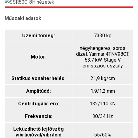
Műszaki adatok
Üzemi tömeg:
7330 kg
négyhengeres, soros
dízel, Yanmar 4TNV98CT,
Motor:
53,7 kW, Stage V
emissziós osztály
Statikus vonalterhelés:
21,9 kg/cm
Amplitúdó:
1,9/1,2 mm
Centrifugális erő:
132/110 kN
Frekvencia:
30/34 Hz
Leküzdhető lejtőszög
vibrációval/vibráció
55/60%