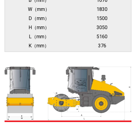
B（mm）
1676
W（mm）
1830
D（mm）
1500
H（mm）
3050
L（mm）
5160
K（mm）
376