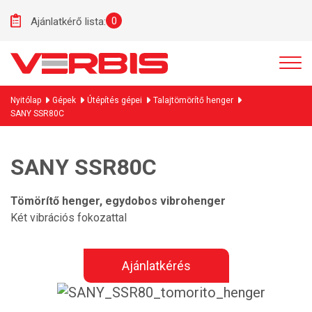
0
Ajánlatkérő lista:
Nyitólap
Gépek
Útépítés gépei
Talajtömörítő henger
SANY SSR80C
SANY SSR80C
Tömörítő henger, egydobos vibrohenger
Két vibrációs fokozattal
Ajánlatkérés