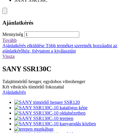
SANY SSR130C
Ajánlatkérés
Mennyiség
Tovább
Ajánlatkérés elküldése
Több terméket szeretnék hozzáadni az
ajánlatkérőhöz, folytatom a kiválasztást
Vissza
SANY SSR130C
Talajtömörítő henger, egydobos vibrohenger
Két vibrációs tömörítő fokozattal
Ajánlatkérés