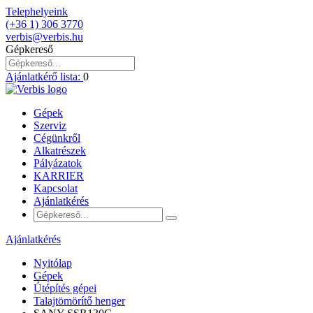
Telephelyeink
(+36 1) 306 3770
verbis@verbis.hu
Gépkereső
Ajánlatkérő lista:
0
Gépek
Szerviz
Cégünkről
Alkatrészek
Pályázatok
KARRIER
Kapcsolat
Ajánlatkérés
Ajánlatkérés
Nyitólap
Gépek
Útépítés gépei
Talajtömörítő henger