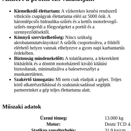
Kiemelkedő élettartam:
A vízkerekes kenési rendszerű
vibrációs csapágyak élettartama eléri az 5000 órát. A
háromlépcsős hidraulika-szűrés és a kettős motorlevegő-
szűrés megvédi a főegységeket a portól és a
szennyeződésektől.
Könnyű szervizelhetőség:
Nincs szükség
akrobatamutatványokra! A szűrők csoportosítva, a földről
elérhető helyen vannak elhelyezve a gyors napi karbantartás
érdekében.
Biztonság mindenekelőtt:
A tolatókamera, a lekerekített
lökhárítók és a döntött motorháztető kiváló kilátást
biztosítanak, minimalizálva a balesetveszélyt a
munkaterületen.
Szakértő támogatás:
Mi nem csak eladjuk a gépet. Teljes
körű alkatrészellátással és szaktanácsadással segítjük
partnereinket a gép teljes élettartama alatt.
Műszaki adatok
Üzemi tömeg:
13.000 kg
Motor:
Deutz TCD 4.
Statikus vonalterhelés:
31.9 kg/cm