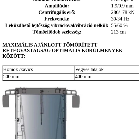
Amplitúdó:
1.9/0.9 mm
Centrifugális erő:
280/178 kN
Frekvencia:
30/34 Hz
Leküzdhető lejtőszög vibrációval/vibráció nélkül:
55/60 %
Tömörítődob szélesség:
213 cm
MAXIMÁLIS AJÁNLOTT TÖMÖRÍTETT
RÉTEGVASTAGSÁG OPTIMÁLIS KÖRÜLMÉNYEK
KÖZÖTT:
Homok /kavics
Vegyes talajok
500 mm
400 mm