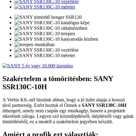
Szakértelem a tömörítésben: SANY
SSR130C-10H
A Verbis Kft.-nél hiszünk abban, hogy a jó üzlet alapja a hosszú
távú partnerség. Ezért hoztuk el Önnek a
SANY SSR130C-10H
úthengert, amely nem csupán egy munkagép, hanem a projektek
sikerének záloga. Legyen szó közműépítésről, útépítésről vagy gátak
tömörítéséről, ez a modell a szakértelem jegyében készült.
Amiért a profik ezt választják: