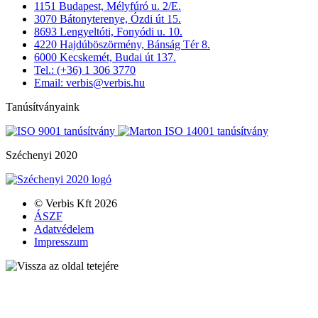
1151 Budapest, Mélyfúró u. 2/E.
3070 Bátonyterenye, Ózdi út 15.
8693 Lengyeltóti, Fonyódi u. 10.
4220 Hajdúböszörmény, Bánság Tér 8.
6000 Kecskemét, Budai út 137.
Tel.: (+36) 1 306 3770
Email: verbis@verbis.hu
Tanúsítványaink
Széchenyi 2020
© Verbis Kft 2026
ÁSZF
Adatvédelem
Impresszum