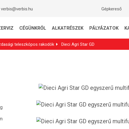
verbis@verbis.hu
Gépkereső
ZERVIZ
CÉGÜNKRŐL
ALKATRÉSZEK
PÁLYÁZATOK
K
dasági teleszkópos rakodók
Dieci Agri Star GD
kg
 m