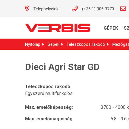
Telephelyeink
(+36 1) 306 3770
GÉPEK
S
Nyitólap
Gépek
Teleszkópos rakodó
Mezőgaz
Dieci Agri Star GD
Teleszkópos rakodó
Egyszerű multifunkciós
Max. emelőképesség:
3700 - 4000 
Max. emelőmagasság:
6.8 - 9.6