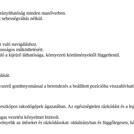
d irányíthatóság minden manőverben.
 sebességváltás nélkül.
 való navigáláshoz.
tonságos működtetésért.
ó a kijelző láthatósága, környezeti körülményektől függetlenül.
lását.
szerű gombnyomással a berendezés a beállított pozícióba visszahívhat
leszkópos rakodógépek ágazatában. Az egészségtelen rázkódást és a leg
as vezetési kényelmet biztosít.
lnyelik az ütéseket és rázkódásokat: oldalirányban és függőlegesen, hát