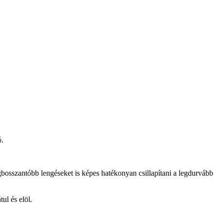
ó.
bosszantóbb lengéseket is képes hatékonyan csillapítani a legdurvább
ul és elöl.