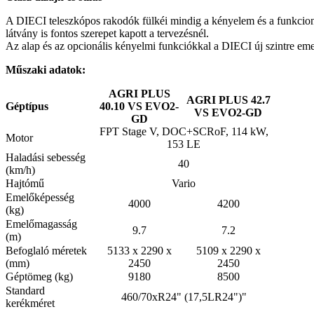
A DIECI teleszkópos rakodók fülkéi mindig a kényelem és a funkciona
látvány is fontos szerepet kapott a tervezésnél.
Az alap és az opcionális kényelmi funkciókkal a DIECI új szintre em
Műszaki adatok:
AGRI PLUS
AGRI PLUS 42.7
Géptípus
40.10 VS EVO2-
VS EVO2-GD
GD
FPT Stage V, DOC+SCRoF, 114 kW,
Motor
153 LE
Haladási sebesség
40
(km/h)
Hajtómű
Vario
Emelőképesség
4000
4200
(kg)
Emelőmagasság
9.7
7.2
(m)
Befoglaló méretek
5133 x 2290 x
5109 x 2290 x
(mm)
2450
2450
Géptömeg (kg)
9180
8500
Standard
460/70xR24" (17,5LR24")"
kerékméret