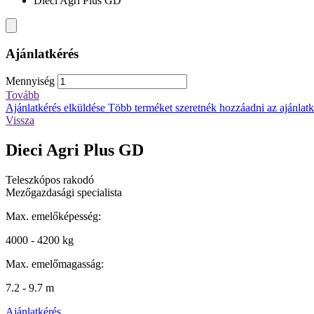
Dieci Agri Plus GD
Ajánlatkérés
Mennyiség
Tovább
Ajánlatkérés elküldése
Több terméket szeretnék hozzáadni az ajánlatké
Vissza
Dieci Agri Plus GD
Teleszkópos rakodó
Mezőgazdasági specialista
Max. emelőképesség:
4000 - 4200 kg
Max. emelőmagasság:
7.2 - 9.7 m
Ajánlatkérés