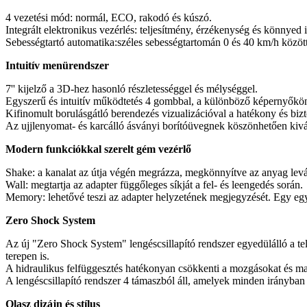
4 vezetési mód: normál, ECO, rakodó és kúszó.
Integrált elektronikus vezérlés: teljesítmény, érzékenység és könnye
Sebességtartó automatika:széles sebességtartomán 0 és 40 km/h között
Intuitív menürendszer
7'' kijelző a 3D-hez hasonló részletességgel és mélységgel.
Egyszerű és intuitív működtetés 4 gombbal, a különböző képernyőkön
Kifinomult borulásgátló berendezés vizualizációval a hatékony és biz
Az ujjlenyomat- és karcálló ásványi borítóüvegnek köszönhetően kivál
Modern funkciókkal szerelt gém vezérlő
Shake: a kanalat az útja végén megrázza, megkönnyítve az anyag levá
Wall: megtartja az adapter függőleges síkját a fel- és leengedés során.
Memory: lehetővé teszi az adapter helyzetének megjegyzését. Egy egy
Zero Shock System
Az új "Zero Shock System" lengéscsillapító rendszer egyedülálló a te
terepen is.
A hidraulikus felfüggesztés hatékonyan csökkenti a mozgásokat és mag
A lengéscsillapító rendszer 4 támaszból áll, amelyek minden irányban e
Olasz dizájn és stílus