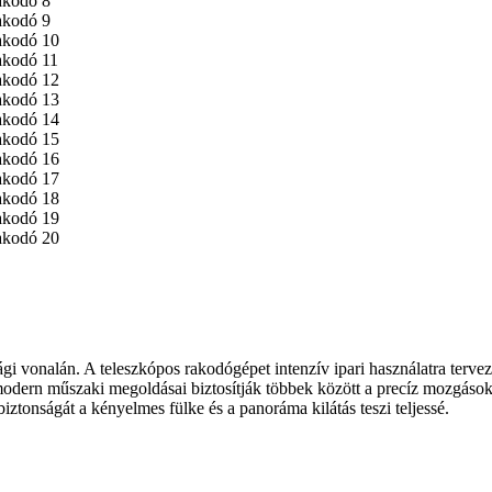
 vonalán. A teleszkópos rakodógépet intenzív ipari használatra tervezt
modern műszaki megoldásai biztosítják többek között a precíz mozgások
iztonságát a kényelmes fülke és a panoráma kilátás teszi teljessé.