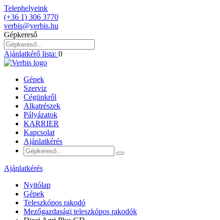
Telephelyeink
(+36 1) 306 3770
verbis@verbis.hu
Gépkereső
Ajánlatkérő lista:
0
Gépek
Szerviz
Cégünkről
Alkatrészek
Pályázatok
KARRIER
Kapcsolat
Ajánlatkérés
Ajánlatkérés
Nyitólap
Gépek
Teleszkópos rakodó
Mezőgazdasági teleszkópos rakodók