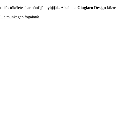
litás tökéletes harmóniáját nyújtják. A kabin a
Giugiaro Design
közrem
eli a munkagép fogalmát.