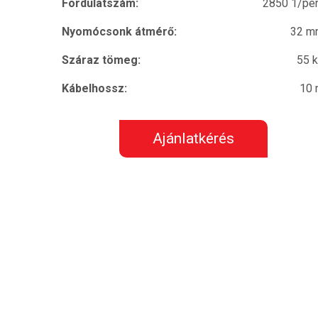
Fordulatszám:
2850 1/pe
Nyomócsonk átmérő:
32 m
Száraz tömeg:
55 
Kábelhossz:
10
Ajánlatkérés