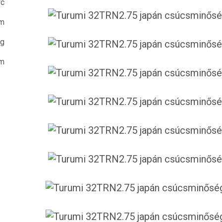
rc
m
kg
 m