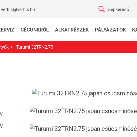
verbis@verbis.hu
Gépkereső
ZERVIZ
CÉGÜNKRŐL
ALKATRÉSZEK
PÁLYÁZATOK
K
ttyúk
Turumi 32TRN2.75
 V
kW