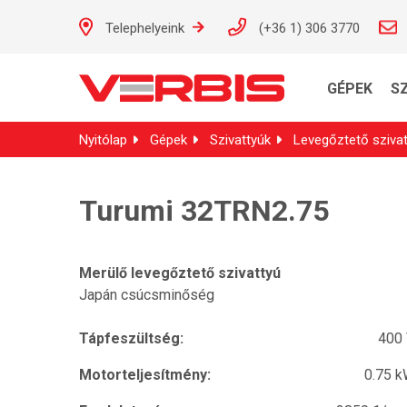
Telephelyeink
(+36 1) 306 3770
GÉPEK
S
Nyitólap
Gépek
Szivattyúk
Levegőztető sziva
Turumi 32TRN2.75
Merülő levegőztető szivattyú
Japán csúcsminőség
Tápfeszültség:
400
Motorteljesítmény:
0.75 