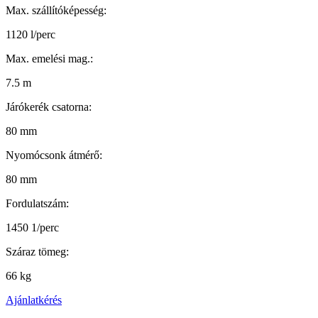
Max. szállítóképesség:
1120 l/perc
Max. emelési mag.:
7.5 m
Járókerék csatorna:
80 mm
Nyomócsonk átmérő:
80 mm
Fordulatszám:
1450 1/perc
Száraz tömeg:
66 kg
Ajánlatkérés