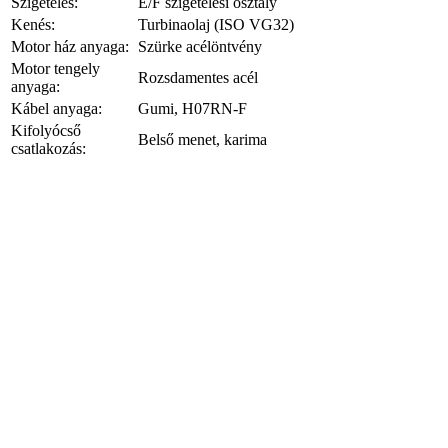
Szigetelés:
E/F szigetelési osztály
Kenés:
Turbinaolaj (ISO VG32)
Motor ház anyaga:
Szürke acélöntvény
Motor tengely
Rozsdamentes acél
anyaga:
Kábel anyaga:
Gumi, H07RN-F
Kifolyócső
Belső menet, karima
csatlakozás: