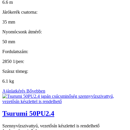
6.6 m
Járókerék csatorna:
35 mm
Nyomócsonk átmérő:
50 mm
Fordulatszám:
2850 1/perc
Száraz tömeg:
6.1 kg
Ajánlatkérés
Bővebben
Tsurumi 50PU2.4
Szennyvízszivattyú, vezetősín készlettel is rendelhető