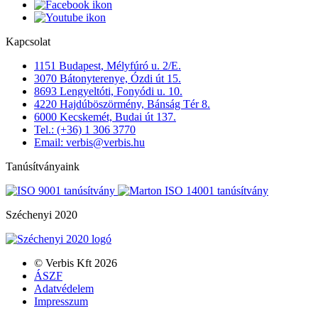
Kapcsolat
1151 Budapest, Mélyfúró u. 2/E.
3070 Bátonyterenye, Ózdi út 15.
8693 Lengyeltóti, Fonyódi u. 10.
4220 Hajdúböszörmény, Bánság Tér 8.
6000 Kecskemét, Budai út 137.
Tel.: (+36) 1 306 3770
Email: verbis@verbis.hu
Tanúsítványaink
Széchenyi 2020
© Verbis Kft 2026
ÁSZF
Adatvédelem
Impresszum