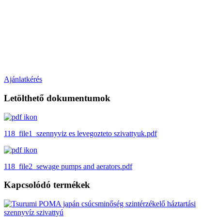
Ajánlatkérés
Letölthető dokumentumok
118_file1_szennyviz es levegozteto szivattyuk.pdf
118_file2_sewage pumps and aerators.pdf
Kapcsolódó termékek