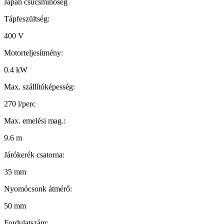
Japán csúcsminőség
Tápfeszültség:
400 V
Motorteljesítmény:
0.4 kW
Max. szállítóképesség:
270 l/perc
Max. emelési mag.:
9.6 m
Járókerék csatorna:
35 mm
Nyomócsonk átmérő:
50 mm
Fordulatszám: