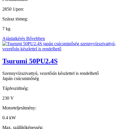
2850 1/perc
Száraz tömeg:
7 kg
Ajánlatkérés
Bővebben
Tsurumi 50PU2.4S
Szennyvízszivattyú, vezetősín készlettel is rendelhető
Japán csúcsminőség
Tápfeszültség:
230 V
Motorteljesítmény:
0.4 kW
Max. szállítóképesség: