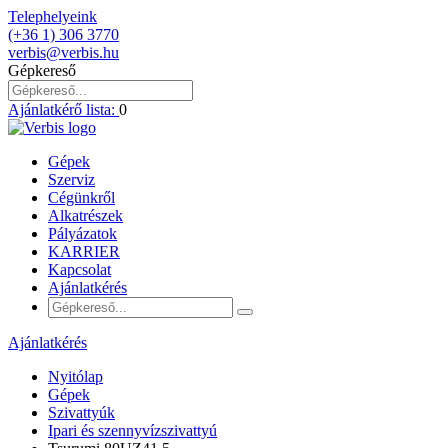
Telephelyeink
(+36 1) 306 3770
verbis@verbis.hu
Gépkereső
Ajánlatkérő lista:
0
Gépek
Szerviz
Cégünkről
Alkatrészek
Pályázatok
KARRIER
Kapcsolat
Ajánlatkérés
Ajánlatkérés
Nyitólap
Gépek
Szivattyúk
Ipari és szennyvízszivattyú