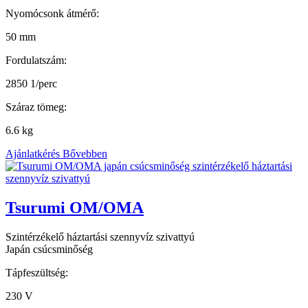
Nyomócsonk átmérő:
50 mm
Fordulatszám:
2850 1/perc
Száraz tömeg:
6.6 kg
Ajánlatkérés
Bővebben
Tsurumi OM/OMA
Szintérzékelő háztartási szennyvíz szivattyú
Japán csúcsminőség
Tápfeszültség:
230 V