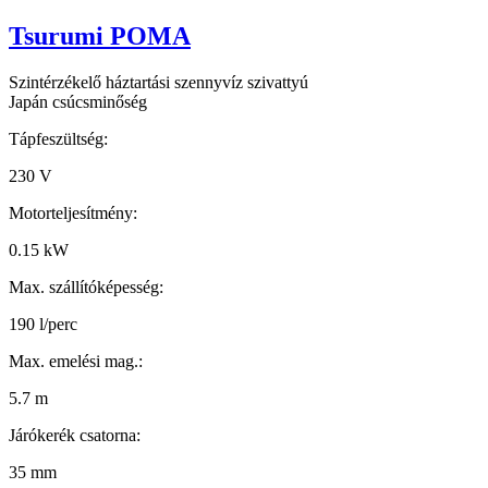
Tsurumi POMA
Szintérzékelő háztartási szennyvíz szivattyú
Japán csúcsminőség
Tápfeszültség:
230 V
Motorteljesítmény:
0.15 kW
Max. szállítóképesség:
190 l/perc
Max. emelési mag.:
5.7 m
Járókerék csatorna:
35 mm