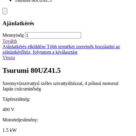
Tsurumi 80UZ41.5
Ajánlatkérés
Mennyiség
Tovább
Ajánlatkérés elküldése
Több terméket szeretnék hozzáadni az
ajánlatkérőhöz, folytatom a kiválasztást
Vissza
Tsurumi 80UZ41.5
Szennyvízszivattyú széles szivattyúházzal, 4 pólusú motorral
Japán csúcsminőség
Tápfeszültség:
400 V
Motorteljesítmény:
1.5 kW