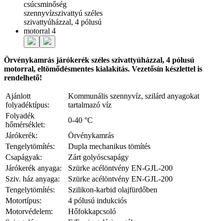
Örvénykamrás járókerék széles szivattyúházzal, 4 pólusú
motorral, eltömődésmentes kialakítás. Vezetősín készlettel is
rendelhető!
Ajánlott
Kommunális szennyvíz, szilárd anyagokat
folyadéktípus:
tartalmazó víz
Folyadék
0-40 °C
hőmérséklet:
Járókerék:
Örvénykamrás
Tengelytömítés:
Dupla mechanikus tömítés
Csapágyak:
Zárt golyóscsapágy
Járókerék anyaga:
Szürke acélöntvény EN-GJL-200
Sziv. ház anyaga:
Szürke acélöntvény EN-GJL-200
Tengelytömítés:
Szilikon-karbid olajfürdőben
Motortípus:
4 pólusú indukciós
Motorvédelem:
Hőfokkapcsoló