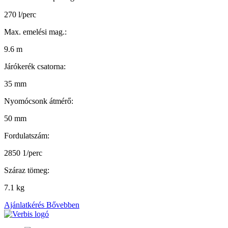
270 l/perc
Max. emelési mag.:
9.6 m
Járókerék csatorna:
35 mm
Nyomócsonk átmérő:
50 mm
Fordulatszám:
2850 1/perc
Száraz tömeg:
7.1 kg
Ajánlatkérés
Bővebben