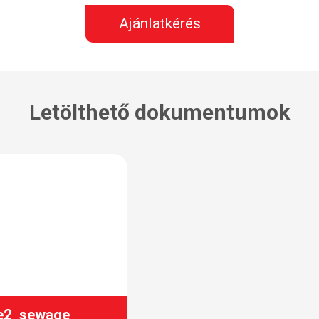
Ajánlatkérés
Letölthető dokumentumok
le2_sewage