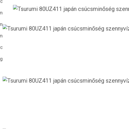
rc
 m
m
m
rc
kg