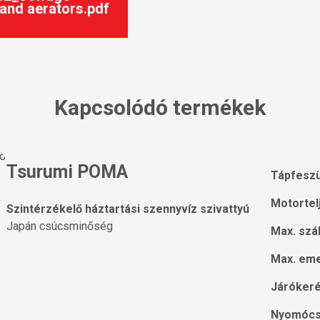
and aerators.pdf
Kapcsolódó termékek
Tsurumi POMA
Tápfeszü
Motortel
Szintérzékelő háztartási szennyvíz szivattyú
Japán csúcsminőség
Max. szá
Max. eme
Járókeré
Nyomócs