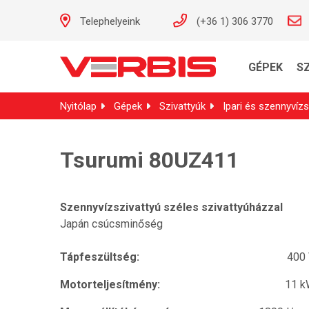
Telephelyeink
(+36 1) 306 3770
GÉPEK
S
Nyitólap
Gépek
Szivattyúk
Ipari és szennyvízs
Tsurumi 80UZ411
Szennyvízszivattyú széles szivattyúházzal
Japán csúcsminőség
Tápfeszültség:
400
Motorteljesítmény:
11 