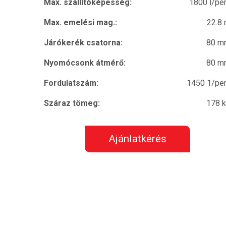
Max. szállítóképesség:
1800 l/pe
Max. emelési mag.:
22.8
Járókerék csatorna:
80 m
Nyomócsonk átmérő:
80 m
Fordulatszám:
1450 1/pe
Száraz tömeg:
178 
Ajánlatkérés