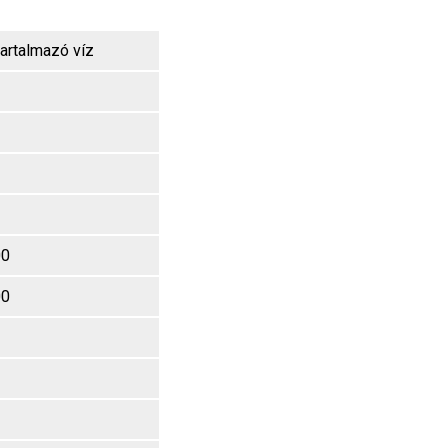
artalmazó víz
00
00