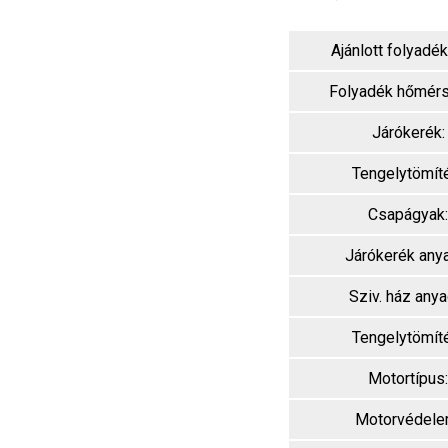
Ajánlott folyadék
Folyadék hőmérs
Járókerék:
Tengelytömít
Csapágyak:
Járókerék any
Sziv. ház anya
Tengelytömít
Motortípus:
Motorvédele