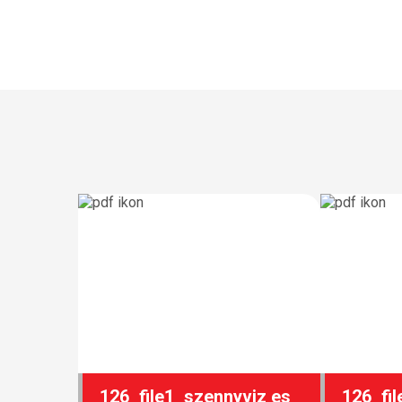
126_file1_szennyviz es
126_fi