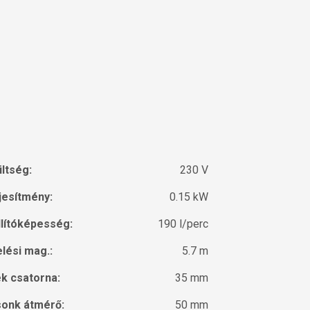
ltség:
230 V
jesítmény:
0.15 kW
llítóképesség:
190 l/perc
lési mag.:
5.7 m
k csatorna:
35 mm
onk átmérő:
50 mm