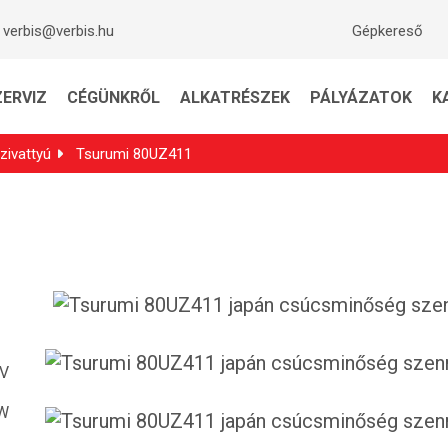
verbis@verbis.hu
Gépkereső
ZERVIZ
CÉGÜNKRŐL
ALKATRÉSZEK
PÁLYÁZATOK
K
zivattyú
Tsurumi 80UZ411
 V
kW