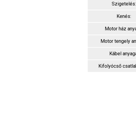
Szigetelés:
Kenés:
Motor ház any
Motor tengely a
Kábel anyag
Kifolyócső csatl