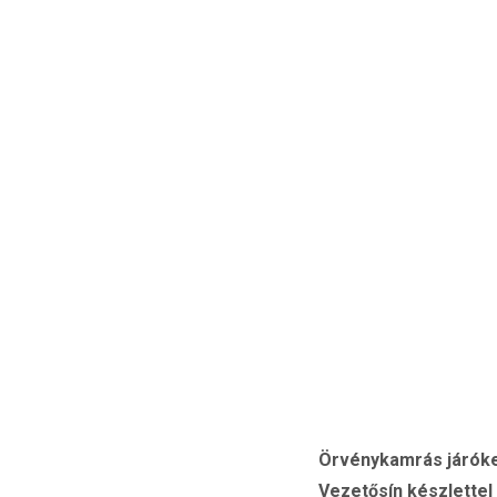
Örvénykamrás járóker
Vezetősín készlettel 