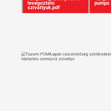
levegozteto
pumps 
szivattyuk.pdf