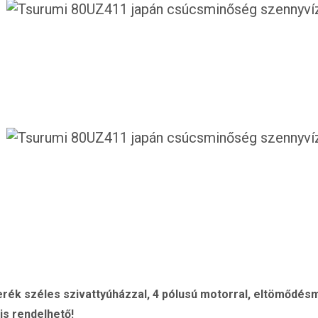
ék széles szivattyúházzal, 4 pólusú motorral, eltömődésm
is rendelhető!