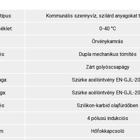
típus:
Kommunális szennyvíz, szilárd anyagokat t
éklet:
0-40 °C
Örvénykamrás
és:
Dupla mechanikus tömítés
Zárt golyóscsapágy
aga:
Szürke acélöntvény EN-GJL-2
ga:
Szürke acélöntvény EN-GJL-2
és:
Szilikon-karbid olajfürdőben
4 pólusú indukciós
m:
Hőfokkapcsoló