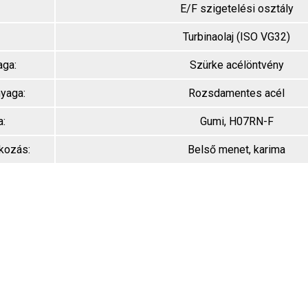
E/F szigetelési osztály
Turbinaolaj (ISO VG32)
aga:
Szürke acélöntvény
nyaga:
Rozsdamentes acél
a:
Gumi, H07RN-F
akozás:
Belső menet, karima