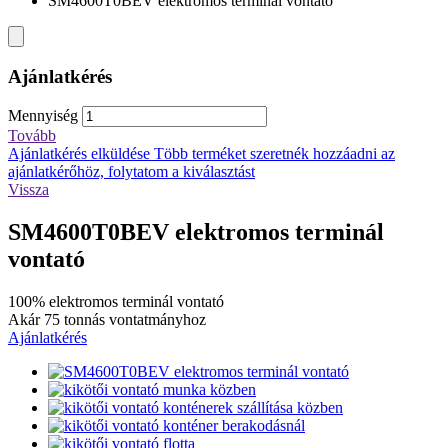
SM4600T0BEV elektromos terminál vontató
Ajánlatkérés
Mennyiség
Tovább
Ajánlatkérés elküldése
Több terméket szeretnék hozzáadni az
ajánlatkérőhöz, folytatom a kiválasztást
Vissza
SM4600T0BEV elektromos terminál
vontató
100% elektromos terminál vontató
Akár 75 tonnás vontatmányhoz
Ajánlatkérés