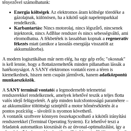
tényezővel számolhatunk:
Energia költségek
Az elektromos áram költsége töredéke a
gázolajnak, különösen, ha a kikötő saját napelemparkkal
rendelkezik.
Karbantartás:
Nincs motorolaj, nincs légszűrő, nincsenek
injektorok, nincs AdBlue rendszer és nincs sebességváltó, ami
elromolhatna. A fékbetétek is lassabban kopnak a
regeneratív
fékezés
miatt (amikor a lassulás energiája visszatölt az
akkumulátorba).
A modern logisztikában már nem elég, ha egy gép erős; "okosnak"
is kell lennie, hogy a flottaüzemeltetők minden pillanatban lássák a
hatékonyságot. A SANY elektromos vontatói ezen a téren is
kiemelkednek, hiszen nem csupán járművek, hanem
adatközpontú
munkaeszközök
.
A
SANY terminál vontató
i a legmodernebb telemetriai
rendszerekkel rendelkeznek, amelyek lehetővé teszik a teljes flotta
valós idejű felügyeletét. A gép minden kulcsfontosságú paramétere –
az akkumulátor töltöttségi szintjétől a motor hőmérsékletén át a
pontos pozícióig – távolról is nyomon követhető.
A vontatók szoftvere könnyen összekapcsolható a kikötői irányítási
rendszerekkel (
Terminal Operating System)
. Ez lehetővé teszi a
feladatok automatikus kiosztását és az útvonal-optimalizálást, így a