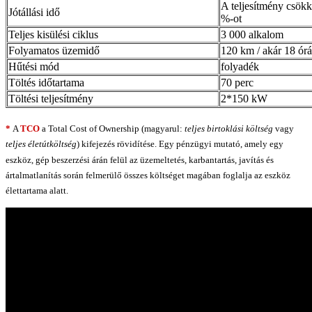
A teljesítmény csökk
Jótállási idő
%-ot
Teljes kisülési ciklus
3 000 alkalom
Folyamatos üzemidő
120 km / akár 18 órá
Hűtési mód
folyadék
Töltés időtartama
70 perc
Töltési teljesítmény
2*150 kW
*
A
TCO
a Total Cost of Ownership (magyarul:
teljes birtoklási költség
vagy
teljes életútköltség
) kifejezés rövidítése. Egy pénzügyi mutató, amely egy
eszköz, gép beszerzési árán felül az üzemeltetés, karbantartás, javítás és
ártalmatlanítás során felmerülő összes költséget magában foglalja az eszköz
élettartama alatt.