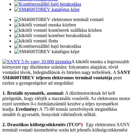
A kikötői munka a legrosszabb
környezet egy dízelmotor számára: folyamatos alapjárat, rövid
vontatási távok, hidegindítások és hirtelen nagy terhelések. A
SANY
SM4600T0BEV
teljesen
elektromos terminál vontatója
pont
ezekre a gyengeségekre ad megoldást:
1. Brutális nyomaték, azonnal:
A dízelmotoroknak fel kell
pörögniük, hogy elérjék a maximális vonóerőt. Az elektromos motor
ezzel szemben 0-s fordulatszámtól kezdve a teljes nyomatékot
leadja.
Eredmény:
A 75-90 tonnás szerelvények megindítása
simább és gyorsabb, bonyolult váltóművek nélkül.
2. Drasztikus költségcsökkentés (TCO
*
)
Egy elektromos SANY
terminál vontató üzemeltetése során két jelentős költségcsökkentési