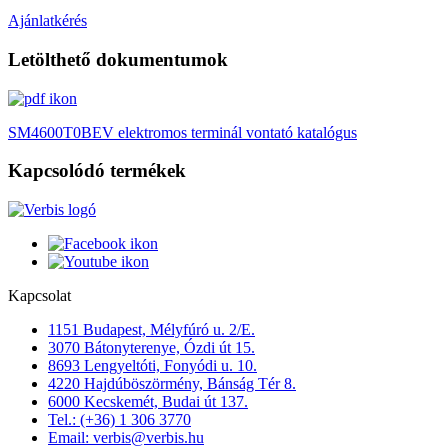
Ajánlatkérés
Letölthető dokumentumok
SM4600T0BEV elektromos terminál vontató katalógus
Kapcsolódó termékek
Kapcsolat
1151 Budapest, Mélyfúró u. 2/E.
3070 Bátonyterenye, Ózdi út 15.
8693 Lengyeltóti, Fonyódi u. 10.
4220 Hajdúböszörmény, Bánság Tér 8.
6000 Kecskemét, Budai út 137.
Tel.: (+36) 1 306 3770
Email: verbis@verbis.hu