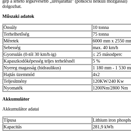
gép a lehető legkevesebb „üresjárattal” (pótkocsi nélküli mozgással)
dolgozhat.
Műszaki adatok
Önsúly
10 tonna
Terhelhetőség
75 tonna
Méretek
6000 mm x 2550 m
Sebesség
max. 40 km/h
Gyorsulás (0-tól 30 km/h-ig)
≤ 25 másodperc
Kapaszkodóképesség teljes terhelésnél
5 %
Nyereg magasság (hidraulikus)
1 180 mm - 1 530 
Hajtás üzemmód
4x2
Teljesítmény
120KW/240 Kw
Nyomaték
1200Nm/2800 Nm
Akkumulátor
Akkumulátor adatai
Típusa
Lithium iron phosph
Kapacitás
281,9 kWh