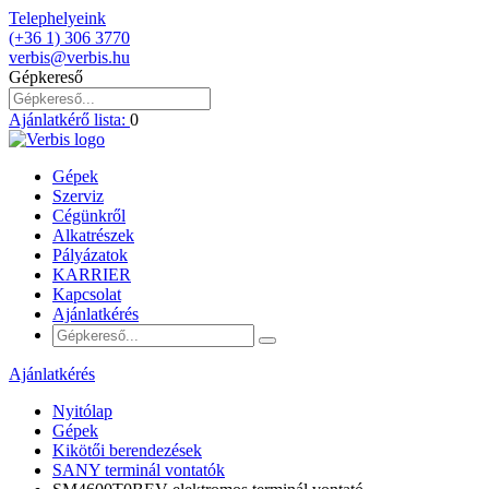
Telephelyeink
(+36 1) 306 3770
verbis@verbis.hu
Gépkereső
Ajánlatkérő lista:
0
Gépek
Szerviz
Cégünkről
Alkatrészek
Pályázatok
KARRIER
Kapcsolat
Ajánlatkérés
Ajánlatkérés
Nyitólap
Gépek
Kikötői berendezések
SANY terminál vontatók