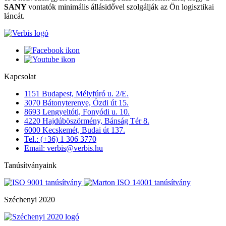
SANY
vontatók minimális állásidővel szolgálják az Ön logisztikai
láncát.
Kapcsolat
1151 Budapest, Mélyfúró u. 2/E.
3070 Bátonyterenye, Ózdi út 15.
8693 Lengyeltóti, Fonyódi u. 10.
4220 Hajdúböszörmény, Bánság Tér 8.
6000 Kecskemét, Budai út 137.
Tel.: (+36) 1 306 3770
Email: verbis@verbis.hu
Tanúsítványaink
Széchenyi 2020