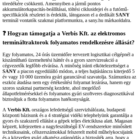
töredékére csökkenti. Amennyiben a jármű pontos
akkumulátorkapacitás-beállításai, töltési ciklusidejei és a futómű-
specifikációk részletei is érdeklik, látogasson el a dedikált
SANY
terminál vontatók szakmai platformunkra, a sany.hu márkaoldalra.
❓ Hogyan támogatja a Verbis Kft. az elektromos
termináltraktorok folyamatos rendelkezésre állását?
Egy folyamatos, 24 órás üzemidőre tervezett logisztikai célgépnél a
kiszámítható üzemeltetési háttér és a gyors szervizreakció a
cégvezetők legfőbb elvárása. A minőség iránti elkötelezettséget a
SANY
a piacon egyedülálló módon, a teljes hajtásláncra kiterjedő 5
év vagy 10 000 üzemóra gyári garanciával szavatolja. Számunkra az
eszköz átadása nem egy értékesítési folyamat lezárása, hanem egy
szoros szakmai partnerség kezdete, ahol megelőző
állapotfelmérésekkel és folyamatos gyári szoftveres diagnosztikával
biztosítjuk a flotta folyamatos hatékonyságát.
A
Verbis Kft.
országos lefedettségű szervizhálózata, budapesti
központi bázisunk és a 4 stratégiai vidéki telephelyünk garantálja a
gyors és szakszerű ellátást a gépek teljes életciklusa alatt. Magasan
képzett, kifejezetten a nagyfeszültségű EV-rendszerekre minősített
technikusaink, célszerszámokkal felszerelt mobil műhelykocsijaink
és a közvetlen gyári alkatrész-utánpótlás a biztosíték arra, hogy a