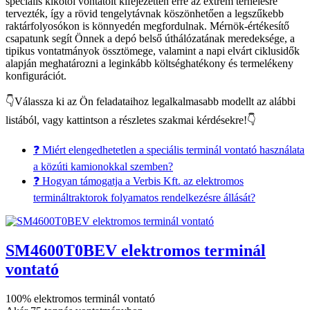
speciális kikötői vontatóit kifejezetten erre az extrém terhelésre
tervezték, így a rövid tengelytávnak köszönhetően a legszűkebb
raktárfolyosókon is könnyedén megfordulnak. Mérnök-értékesítő
csapatunk segít Önnek a depó belső úthálózatának meredeksége, a
tipikus vontatmányok össztömege, valamint a napi elvárt ciklusidők
alapján meghatározni a leginkább költséghatékony és termelékeny
konfigurációt.
👇Válassza ki az Ön feladataihoz legalkalmasabb modellt az alábbi
listából, vagy kattintson a részletes szakmai kérdésekre!👇
❓ Miért elengedhetetlen a speciális terminál vontató használata
a közúti kamionokkal szemben?
❓ Hogyan támogatja a Verbis Kft. az elektromos
termináltraktorok folyamatos rendelkezésre állását?
SM4600T0BEV elektromos terminál
vontató
100% elektromos terminál vontató