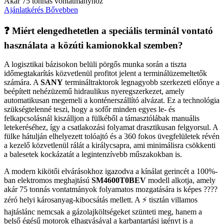
Akár 75 tonnás vontatmányhoz
Ajánlatkérés
Bővebben
❓ Miért elengedhetetlen a speciális terminál vontató
használata a közúti kamionokkal szemben?
A logisztikai bázisokon belüli pörgős munka során a tiszta
időmegtakarítás közvetlenül profitot jelent a terminálüzemeltetők
számára. A
SANY
termináltraktorok legnagyobb szerkezeti előnye a
beépített nehézüzemű hidraulikus nyeregszerkezet, amely
automatikusan megemeli a konténerszállító alvázat. Ez a technológia
szükségtelenné teszi, hogy a sofőr minden egyes le- és
felkapcsolásnál kiszálljon a fülkéből a támasztólábak manuális
letekeréséhez, így a csatlakozási folyamat drasztikusan felgyorsul. A
fülke hátulján elhelyezett tolóajtó és a 360 fokos üvegfelületek révén
a kezelő közvetlenül rálát a királycsapra, ami minimálisra csökkenti
a balesetek kockázatát a legintenzívebb műszakokban is.
A modern kikötői elvárásokhoz igazodva a kínálat gerincét a 100%-
ban elektromos meghajtású
SM4600T0BEV
modell alkotja, amely
akár 75 tonnás vontatmányok folyamatos mozgatására is képes ????
zéró helyi károsanyag-kibocsátás mellett. A ⚡️ tisztán villamos
hajtáslánc nemcsak a gázolajköltségeket szünteti meg, hanem a
belső égésű motorok elhagyásával a karbantartási igényt is a