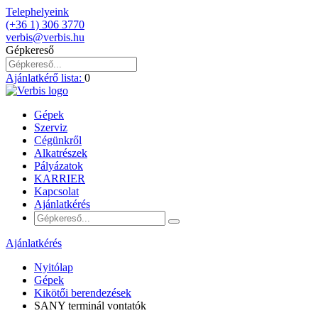
Telephelyeink
(+36 1) 306 3770
verbis@verbis.hu
Gépkereső
Ajánlatkérő lista:
0
Gépek
Szerviz
Cégünkről
Alkatrészek
Pályázatok
KARRIER
Kapcsolat
Ajánlatkérés
Ajánlatkérés
Nyitólap
Gépek
Kikötői berendezések
SANY terminál vontatók