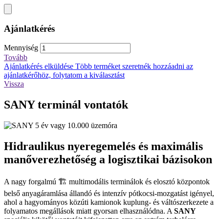
Ajánlatkérés
Mennyiség
Tovább
Ajánlatkérés elküldése
Több terméket szeretnék hozzáadni az
ajánlatkérőhöz, folytatom a kiválasztást
Vissza
SANY terminál vontatók
Hidraulikus nyeregemelés és maximális
manőverezhetőség a logisztikai bázisokon
A nagy forgalmú 🏗️ multimodális terminálok és elosztó központok
belső anyagáramlása állandó és intenzív pótkocsi-mozgatást igényel,
ahol a hagyományos közúti kamionok kuplung- és váltószerkezete a
folyamatos megállások miatt gyorsan elhasználódna. A
SANY