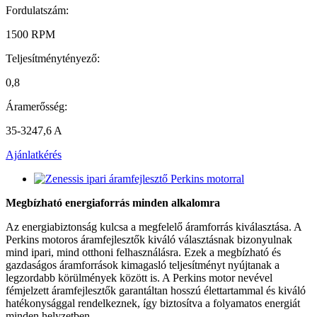
Fordulatszám:
1500 RPM
Teljesítménytényező:
0,8
Áramerősség:
35-3247,6 A
Ajánlatkérés
Megbízható energiaforrás minden alkalomra
Az energiabiztonság kulcsa a megfelelő áramforrás kiválasztása. A
Perkins motoros áramfejlesztők kiváló választásnak bizonyulnak
mind ipari, mind otthoni felhasználásra. Ezek a megbízható és
gazdaságos áramforrások kimagasló teljesítményt nyújtanak a
legzordabb körülmények között is. A Perkins motor nevével
fémjelzett áramfejlesztők garantáltan hosszú élettartammal és kiváló
hatékonysággal rendelkeznek, így biztosítva a folyamatos energiát
minden helyzetben.