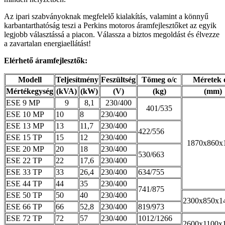
Az ipari szabványoknak megfelelő kialakítás, valamint a könnyű
karbantarthatóság teszi a Perkins motoros áramfejlesztőket az egyik
legjobb választássá a piacon. Válassza a biztos megoldást és élvezze
a zavartalan energiaellátást!
Elérhető áramfejlesztők:
Modell
Teljesítmény
Feszültség
Tömeg o/c
Méretek 
Mértékegység
(kVA)
(kW)
(V)
(kg)
(mm)
ESE 9 MP
9
8,1
230/400
401/535
ESE 10 MP
10
8
230/400
ESE 13 MP
13
11,7
230/400
422/556
ESE 15 TP
15
12
230/400
1870x860x
ESE 20 MP
20
18
230/400
530/663
ESE 22 TP
22
17,6
230/400
ESE 33 TP
33
26,4
230/400
634/755
ESE 44 TP
44
35
230/400
741/875
ESE 50 TP
50
40
230/400
2300x850x1
ESE 66 TP
66
52,8
230/400
819/973
ESE 72 TP
72
57
230/400
1012/1266
2600x1100x