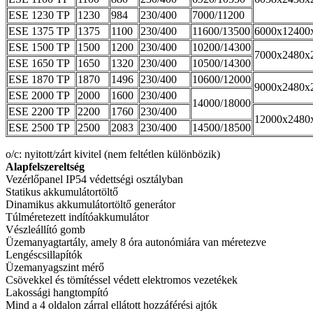
ESE 1230 TP
1230
984
230/400
7000/11200
ESE 1375 TP
1375
1100
230/400
11600/13500
6000x12400
ESE 1500 TP
1500
1200
230/400
10200/14300
7000x2480x
ESE 1650 TP
1650
1320
230/400
10500/14300
ESE 1870 TP
1870
1496
230/400
10600/12000
9000x2480x
ESE 2000 TP
2000
1600
230/400
14000/18000
ESE 2200 TP
2200
1760
230/400
12000x2480
ESE 2500 TP
2500
2083
230/400
14500/18500
o/c: nyitott/zárt kivitel (nem feltétlen különbözik)
Alapfelszereltség
Vezérlőpanel IP54 védettségi osztályban
Statikus akkumulátortöltő
Dinamikus akkumulátortöltő generátor
Túlméretezett indítóakkumulátor
Vészleállító gomb
Üzemanyagtartály, amely 8 óra autonómiára van méretezve
Lengéscsillapítók
Üzemanyagszint mérő
Csövekkel és tömítéssel védett elektromos vezetékek
Lakossági hangtompító
Mind a 4 oldalon zárral ellátott hozzáférési ajtók