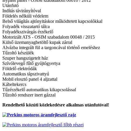
Bypass panel - OSIM szabadalom 00010 / 2012
Utánfutó
Indítás távirányítóval
Földelés nélküli védelem
Belső világítás ajtónyitáskor működtetett kapcsolókkal
Folyadék visszatartó tálca
Folyadékszivárgás érzékelő
Motorizált ATS - OSIM szabadalom 00048 / 2015
Külső üzemanyagbetöltő kupak zárral
Alvázba integrált fül a targoncával történő emeléshez
Tűzoltó készülék
Szuper hangszigetelt ház
Szívólevegő fűtő gyújtógyertya
Földelő elektródák
Automatikus tápszivattyú
Mobil elosztó panel 4 aljzattal
Kábeltekercs
Tűzérzékelő automatikus kikapcsolással
Tűzoltó rendszer inert gázzal
Rendelhető közúti közlekedésre alkalmas utánfutóval!