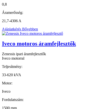
0,8
Áramerősség:
21,7-4306 A
Ajánlatkérés
Bővebben
Iveco motoros áramfejlesztők
Zenessis ipari áramfejlesztők
Iveco motorral
Teljesítmény:
33-620 kVA
Motor:
Iveco
Fordulatszám:
1500 rpm