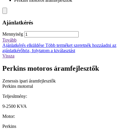
Perkins motoros áramfejlesztők
Ajánlatkérés
Mennyiség
Tovább
Ajánlatkérés elküldése
Több terméket szeretnék hozzáadni az
ajánlatkérőhöz, folytatom a kiválasztást
Vissza
Perkins motoros áramfejlesztők
Zenessis ipari áramfejlesztők
Perkins motorral
Teljesítmény:
9-2500 KVA
Motor:
Perkins