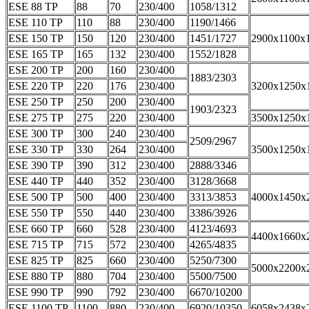
ESE 88 TP
88
70
230/400
1058/1312
ESE 110 TP
110
88
230/400
1190/1466
ESE 150 TP
150
120
230/400
1451/1727
2900x1100x
ESE 165 TP
165
132
230/400
1552/1828
ESE 200 TP
200
160
230/400
1883/2303
ESE 220 TP
220
176
230/400
3200x1250x
ESE 250 TP
250
200
230/400
1903/2323
ESE 275 TP
275
220
230/400
3500x1250x
ESE 300 TP
300
240
230/400
2509/2967
ESE 330 TP
330
264
230/400
3500x1250x
ESE 390 TP
390
312
230/400
2888/3346
ESE 440 TP
440
352
230/400
3128/3668
ESE 500 TP
500
400
230/400
3313/3853
4000x1450x
ESE 550 TP
550
440
230/400
3386/3926
ESE 660 TP
660
528
230/400
4123/4693
4400x1660x
ESE 715 TP
715
572
230/400
4265/4835
ESE 825 TP
825
660
230/400
5250/7300
5000x2200x
ESE 880 TP
880
704
230/400
5500/7500
ESE 990 TP
990
792
230/400
6670/10200
ESE 1100 TP
1100
880
230/400
6920/10350
6058x2438x