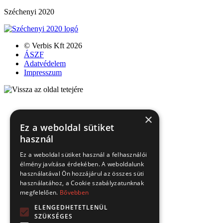
Széchenyi 2020
© Verbis Kft 2026
ÁSZF
Adatvédelem
Impresszum
×
Ez a weboldal sütiket
használ
Ez a weboldal sütiket használ a felhasználói
élmény javítása érdekében. A weboldalunk
használatával Ön hozzájárul az összes süti
használatához, a Cookie szabályzatunknak
megfelelően.
Bővebben
ELENGEDHETETLENÜL
SZÜKSÉGES