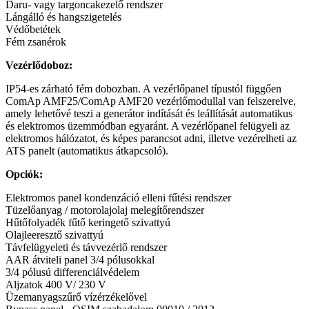
Daru- vagy targoncakezelő rendszer
Lángálló és hangszigetelés
Védőbetétek
Fém zsanérok
Vezérlődoboz:
IP54-es zárható fém dobozban. A vezérlőpanel típustól függően
ComAp AMF25/ComAp AMF20 vezérlőmodullal van felszerelve,
amely lehetővé teszi a generátor indítását és leállítását automatikus
és elektromos üzemmódban egyaránt. A vezérlőpanel felügyeli az
elektromos hálózatot, és képes parancsot adni, illetve vezérelheti az
ATS panelt (automatikus átkapcsoló).
Opciók:
Elektromos panel kondenzáció elleni fűtési rendszer
Tüzelőanyag / motorolajolaj melegítőrendszer
Hűtőfolyadék fűtő keringető szivattyú
Olajleeresztő szivattyú
Távfelügyeleti és távvezérlő rendszer
AAR átviteli panel 3/4 pólusokkal
3/4 pólusú differenciálvédelem
Aljzatok 400 V/ 230 V
Üzemanyagszűrő vízérzékelővel