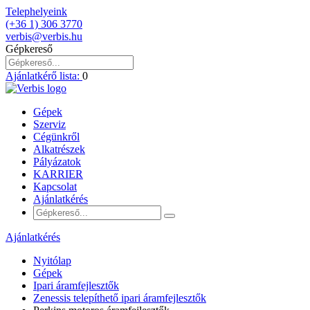
Telephelyeink
(+36 1) 306 3770
verbis@verbis.hu
Gépkereső
Ajánlatkérő lista:
0
Gépek
Szerviz
Cégünkről
Alkatrészek
Pályázatok
KARRIER
Kapcsolat
Ajánlatkérés
Ajánlatkérés
Nyitólap
Gépek
Ipari áramfejlesztők
Zenessis telepíthető ipari áramfejlesztők