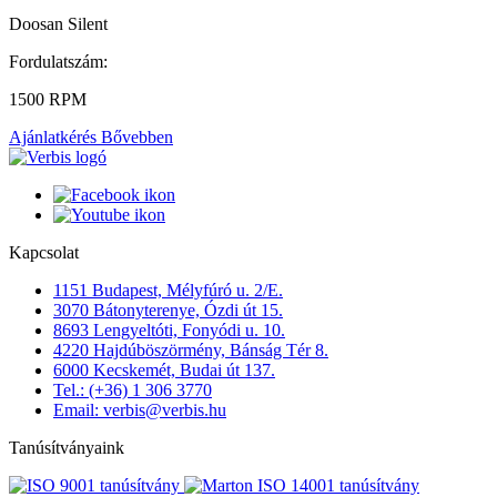
Doosan Silent
Fordulatszám:
1500 RPM
Ajánlatkérés
Bővebben
Kapcsolat
1151 Budapest, Mélyfúró u. 2/E.
3070 Bátonyterenye, Ózdi út 15.
8693 Lengyeltóti, Fonyódi u. 10.
4220 Hajdúböszörmény, Bánság Tér 8.
6000 Kecskemét, Budai út 137.
Tel.: (+36) 1 306 3770
Email: verbis@verbis.hu
Tanúsítványaink