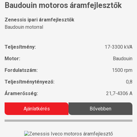
Baudouin motoros áramfejlesztők
Zenessis ipari áramfejlesztők
Baudouin motorral
Teljesítmény:
17-3300 kVA
Motor:
Baudouin
Fordulatszám:
1500 rpm
Teljesítménytényező:
0,8
Áramerősség:
21,7-4306 A
Ajánlatkérés
Bővebben