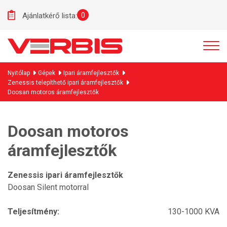
0
Ajánlatkérő lista:
Nyitólap
Gépek
Ipari áramfejlesztők
Zenessis telepíthető ipari áramfejlesztők
Doosan motoros áramfejlesztők
Doosan motoros
áramfejlesztők
Zenessis ipari áramfejlesztők
Doosan Silent motorral
Teljesítmény:
130-1000 KVA