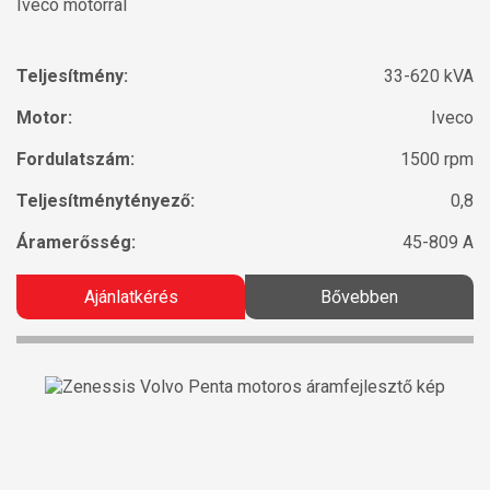
Iveco motorral
Teljesítmény:
33-620 kVA
Motor:
Iveco
Fordulatszám:
1500 rpm
Teljesítménytényező:
0,8
Áramerősség:
45-809 A
Ajánlatkérés
Bővebben