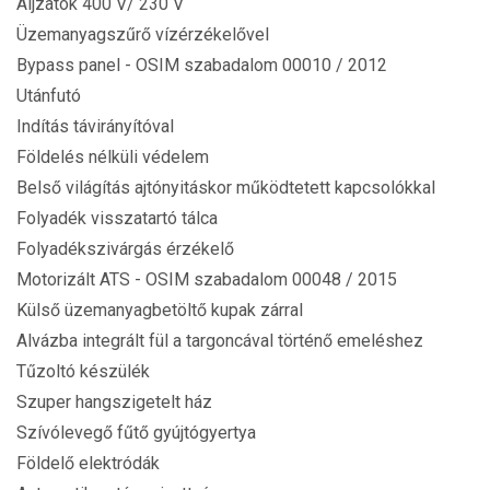
Aljzatok 400 V/ 230 V
Üzemanyagszűrő vízérzékelővel
Bypass panel - OSIM szabadalom 00010 / 2012
Utánfutó
Indítás távirányítóval
Földelés nélküli védelem
Belső világítás ajtónyitáskor működtetett kapcsolókkal
Folyadék visszatartó tálca
Folyadékszivárgás érzékelő
Motorizált ATS - OSIM szabadalom 00048 / 2015
Külső üzemanyagbetöltő kupak zárral
Alvázba integrált fül a targoncával történő emeléshez
Tűzoltó készülék
Szuper hangszigetelt ház
Szívólevegő fűtő gyújtógyertya
Földelő elektródák