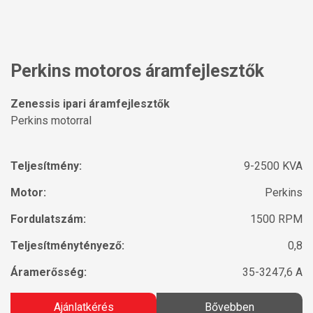
Perkins motoros áramfejlesztők
Zenessis ipari áramfejlesztők
Perkins motorral
Teljesítmény:
9-2500 KVA
Motor:
Perkins
Fordulatszám:
1500 RPM
Teljesítménytényező:
0,8
Áramerősség:
35-3247,6 A
Ajánlatkérés
Bővebben