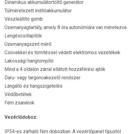
Dinamikus akkumulátortöltő generátor
Túlméretezett indítóakkumulátor
Vészleállító gomb
Üzemanyagtartály, amely 8 óra autonómiára van méretezve
Lengéscsillapítók
Üzemanyagszint mérő
Csövekkel és tömítéssel védett elektromos vezetékek
Lakossági hangtompító
Mind a 4 oldalon zárral ellátott hozzáférési ajtók
Daru- vagy targoncakezelő rendszer
Lángálló és hangszigetelés
Védőbetétek
Fém zsanérok
Vezérlődoboz:
IP54-es zárható fém dobozban. A vezérlőpanel típustól