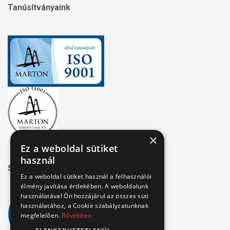
Tanúsítványaink
×
Ez a weboldal sütiket
használ
Széchenyi 2020
Ez a weboldal sütiket használ a felhasználói
élmény javítása érdekében. A weboldalunk
használatával Ön hozzájárul az összes süti
használatához, a Cookie szabályzatunknak
megfelelően.
Bővebben