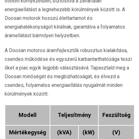
otthoni környezetben, biztosítva a zavartalan
energiaellátást a legnehezebb körülmények között is. A
Doosan motorok hosszú élettartamot és
energiahatékonyságot kínálnak, garantálva a folyamatos
áramellátást bármilyen helyzetben.
A Doosan motoros áramfejlesztők robusztus kialakítása,
csendes működése és egyszerű karbantarthatósága teszi
őket a piac egyik legjobb választásává. Tapasztald meg a
Doosan minőségét és megbízhatóságát, és élvezd a
csendes, folyamatos energiaellátás nyugalmát minden
körülmények között.
Modell
Teljesítmény
Feszültség
Mértékegység
(kVA)
(kW)
(V)