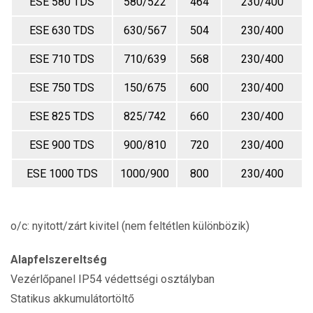
ESE 580 TDS
580/522
464
230/400
ESE 630 TDS
630/567
504
230/400
ESE 710 TDS
710/639
568
230/400
ESE 750 TDS
150/675
600
230/400
ESE 825 TDS
825/742
660
230/400
ESE 900 TDS
900/810
720
230/400
ESE 1000 TDS
1000/900
800
230/400
o/c: nyitott/zárt kivitel (nem feltétlen különbözik)
Alapfelszereltség
Vezérlőpanel IP54 védettségi osztályban
Statikus akkumulátortöltő