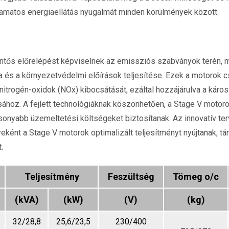
yamatos energiaellátás nyugalmát minden körülmények között.
ntős előrelépést képviselnek az emissziós szabványok terén, m
 és a környezetvédelmi előírások teljesítése. Ezek a motorok c
itrogén-oxidok (NOx) kibocsátását, ezáltal hozzájárulva a káro
sához. A fejlett technológiáknak köszönhetően, a Stage V motor
onyabb üzemeltetési költségeket biztosítanak. Az innovatív te
ként a Stage V motorok optimalizált teljesítményt nyújtanak, tá
.
Teljesítmény
Feszültség
Tömeg o/c
(kVA)
(kW)
(V)
(kg)
32/28,8
25,6/23,5
230/400