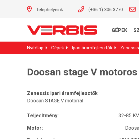
Telephelyeink
(+36 1) 306 3770
GÉPEK
S
Nyitólap
Gépek
Ipari áramfejlesztők
Zenessis 
Doosan stage V motoros 
Zenessis ipari áramfejlesztők
Doosan STAGE V motorral
Teljesítmény:
32-85 K
Motor:
Doosa