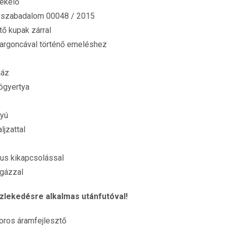
ékelő
M szabadalom 00048 / 2015
ő kupak zárral
a targoncával történő emeléshez
ház
ógyertya
tyú
ljzattal
us kikapcsolással
 gázzal
zlekedésre alkalmas utánfutóval!