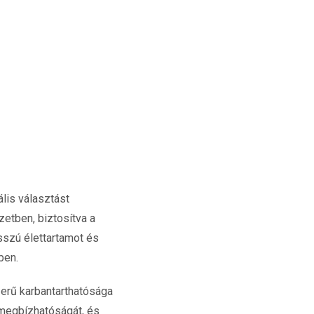
lis választást
zetben, biztosítva a
sszú élettartamot és
ben.
erű karbantarthatósága
 megbízhatóságát, és