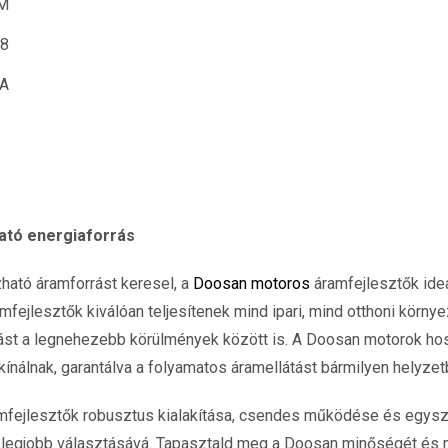
M
,8
 A
tó energiaforrás
ató áramforrást keresel, a
Doosan motoros
áramfejlesztők ideá
mfejlesztők kiválóan teljesítenek mind ipari, mind otthoni környe
tást a legnehezebb körülmények között is. A Doosan motorok ho
ínálnak, garantálva a folyamatos áramellátást bármilyen helyzet
fejlesztők robusztus kialakítása, csendes működése és egysz
ik legjobb választásává. Tapasztald meg a Doosan minőségét és