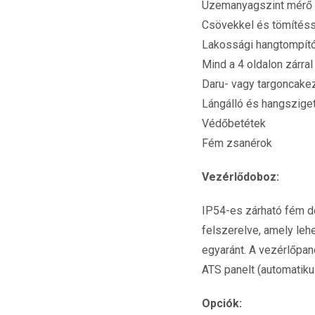
Üzemanyagszint mérő
Csövekkel és tömítéss
Lakossági hangtompít
Mind a 4 oldalon zárral
Daru- vagy targoncake
Lángálló és hangszige
Védőbetétek
Fém zsanérok
Vezérlődoboz:
IP54-es zárható fém d
felszerelve, amely leh
egyaránt. A vezérlőpane
ATS panelt (automatiku
Opciók: