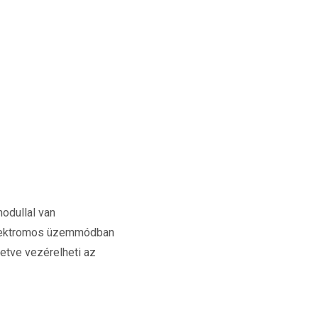
odullal van
s elektromos üzemmódban
letve vezérelheti az