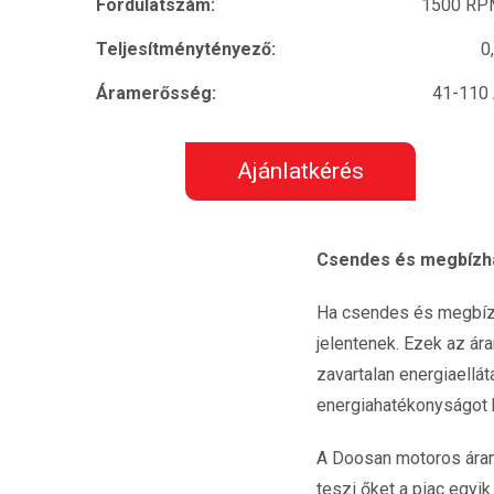
Fordulatszám:
1500 RP
Teljesítménytényező:
0
Áramerősség:
41-110
Ajánlatkérés
Csendes és megbízha
Ha csendes és megbízh
jelentenek. Ezek az ára
zavartalan energiaellá
energiahatékonyságot k
A Doosan motoros áram
teszi őket a piac egy