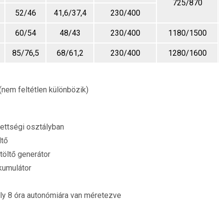
725/870
52/46
41,6/37,4
230/400
60/54
48/43
230/400
1180/1500
85/76,5
68/61,2
230/400
1280/1600
l (nem feltétlen különbözik)
ettségi osztályban
ltő
töltő generátor
kumulátor
ly 8 óra autonómiára van méretezve