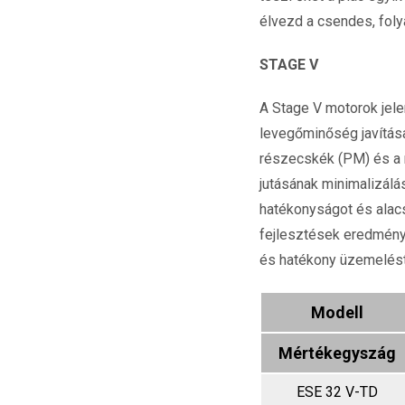
élvezd a csendes, fol
STAGE V
A Stage V motorok jele
levegőminőség javítása
részecskék (PM) és a n
jutásának minimalizálá
hatékonyságot és alacs
fejlesztések eredménye
és hatékony üzemelést
Modell
Mértékegyszág
ESE 32 V-TD