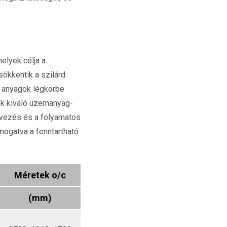
elyek célja a
sökkentik a szilárd
s anyagok légkörbe
ok kiváló üzemanyag-
rvezés és a folyamatos
mogatva a fenntartható
Méretek o/c
(mm)