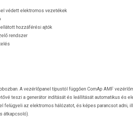
el védett elektromos vezetékek
ó
 ellátott hozzáférési ajtók
zelő rendszer
telés
obozban. A vezérlőpanel típustól függően ComAp AMF vezérlőm
etővé teszi a generátor indítását és leállítását automatikus é
l felügyeli az elektromos hálózatot, és képes parancsot adni, il
s átkapcsoló).