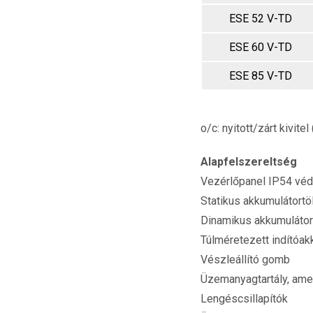
ESE 52 V-TD
ESE 60 V-TD
ESE 85 V-TD
o/c: nyitott/zárt kivite
Alapfelszereltség
Vezérlőpanel IP54 véd
Statikus akkumulátortö
Dinamikus akkumulátor
Túlméretezett indítóak
Vészleállító gomb
Üzemanyagtartály, ame
Lengéscsillapítók