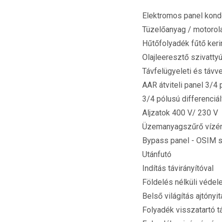
Elektromos panel konde
Tüzelőanyag / motorola
Hűtőfolyadék fűtő keri
Olajleeresztő szivatty
Távfelügyeleti és távv
AAR átviteli panel 3/4
3/4 pólusú differenci
Aljzatok 400 V/ 230 V
Üzemanyagszűrő vízér
Bypass panel - OSIM 
Utánfutó
Indítás távirányítóval
Földelés nélküli véde
Belső világítás ajtóny
Folyadék visszatartó t