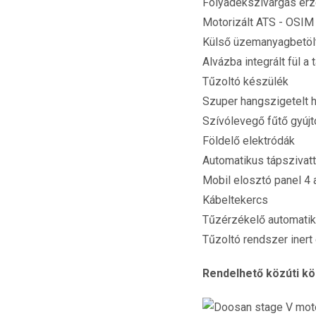
Folyadékszivárgás érz
Motorizált ATS - OSI
Külső üzemanyagbetölt
Alvázba integrált fül 
Tűzoltó készülék
Szuper hangszigetelt 
Szívólevegő fűtő gyújt
Földelő elektródák
Automatikus tápszivat
Mobil elosztó panel 4 a
Kábeltekercs
Tűzérzékelő automatik
Tűzoltó rendszer inert
Rendelhető közúti kö