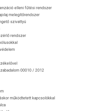
nzáció elleni fűtési rendszer
jolaj melegítőrendszer
ngető szivattyú
ú
ezérlő rendszer
 pólusokkal
álvédelem
zékelővel
szabadalom 00010 / 2012
lem
itáskor működtetett kapcsolókkal
álca