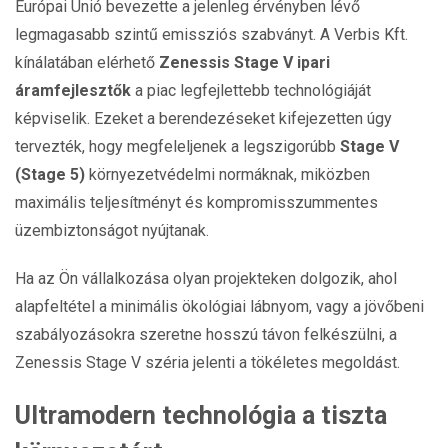
Európai Unió bevezette a jelenleg érvényben lévő
legmagasabb szintű emissziós szabványt. A Verbis Kft.
kínálatában elérhető
Zenessis Stage V ipari
áramfejlesztők
a piac legfejlettebb technológiáját
képviselik. Ezeket a berendezéseket kifejezetten úgy
tervezték, hogy megfeleljenek a legszigorúbb
Stage V
(Stage 5)
környezetvédelmi normáknak, miközben
maximális teljesítményt és kompromisszummentes
üzembiztonságot nyújtanak.
Ha az Ön vállalkozása olyan projekteken dolgozik, ahol
alapfeltétel a minimális ökológiai lábnyom, vagy a jövőbeni
szabályozásokra szeretne hosszú távon felkészülni, a
Zenessis Stage V széria jelenti a tökéletes megoldást.
Ultramodern technológia a tiszta