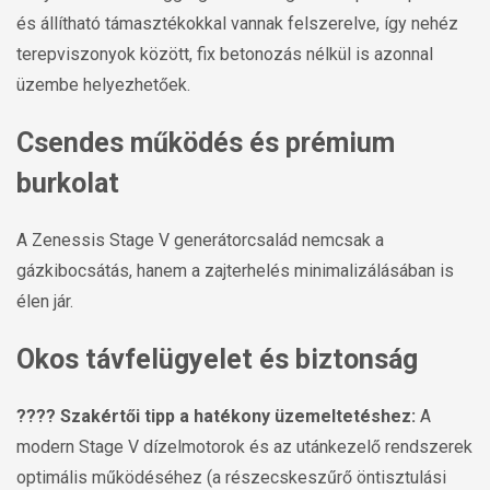
és állítható támasztékokkal vannak felszerelve, így nehéz
terepviszonyok között, fix betonozás nélkül is azonnal
üzembe helyezhetőek.
Csendes működés és prémium
burkolat
A Zenessis Stage V generátorcsalád nemcsak a
gázkibocsátás, hanem a zajterhelés minimalizálásában is
élen jár.
Okos távfelügyelet és biztonság
???? Szakértői tipp a hatékony üzemeltetéshez:
A
modern Stage V dízelmotorok és az utánkezelő rendszerek
optimális működéséhez (a részecskeszűrő öntisztulási