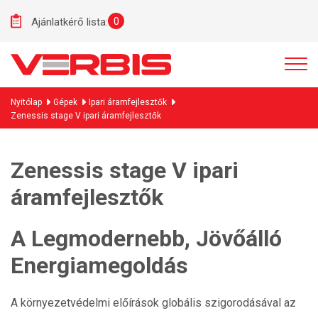
0
Ajánlatkérő lista:
Nyitólap
Gépek
Ipari áramfejlesztők
Zenessis stage V ipari áramfejlesztők
Zenessis stage V ipari
áramfejlesztők
A Legmodernebb, Jövőálló
Energiamegoldás
A környezetvédelmi előírások globális szigorodásával az