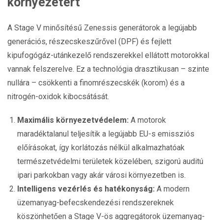
környezetért
A Stage V minősítésű Zenessis generátorok a legújabb
generációs, részecskeszűrővel (DPF) és fejlett
kipufogógáz-utánkezelő rendszerekkel ellátott motorokkal
vannak felszerelve. Ez a technológia drasztikusan – szinte
nullára – csökkenti a finomrészecskék (korom) és a
nitrogén-oxidok kibocsátását.
Maximális környezetvédelem:
A motorok
maradéktalanul teljesítik a legújabb EU-s emissziós
előírásokat, így korlátozás nélkül alkalmazhatóak
természetvédelmi területek közelében, szigorú auditú
ipari parkokban vagy akár városi környezetben is.
Intelligens vezérlés és hatékonyság:
A modern
üzemanyag-befecskendezési rendszereknek
köszönhetően a Stage V-ös aggregátorok üzemanyag-