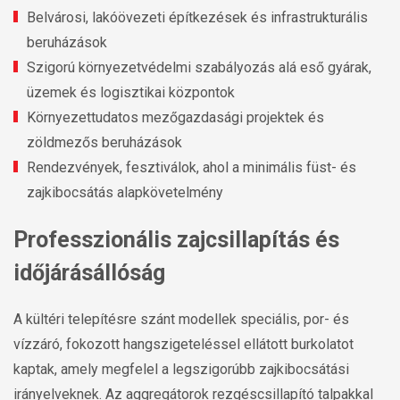
Belvárosi, lakóövezeti építkezések és infrastrukturális
beruházások
Szigorú környezetvédelmi szabályozás alá eső gyárak,
üzemek és logisztikai központok
Környezettudatos mezőgazdasági projektek és
zöldmezős beruházások
Rendezvények, fesztiválok, ahol a minimális füst- és
zajkibocsátás alapkövetelmény
Professzionális zajcsillapítás és
időjárásállóság
A kültéri telepítésre szánt modellek speciális, por- és
vízzáró, fokozott hangszigeteléssel ellátott burkolatot
kaptak, amely megfelel a legszigorúbb zajkibocsátási
irányelveknek. Az aggregátorok rezgéscsillapító talpakkal