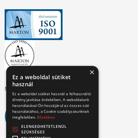
×
Ez a weboldal sütiket
használ
Széchenyi 2020
Ez a weboldal sütiket használ a felhasználói
élmény javítása érdekében. A weboldalunk
használatával Ön hozzájárul az összes süti
használatához, a Cookie szabályzatunknak
megfelelően.
Bővebben
ELENGEDHETETLENÜL
SZÜKSÉGES