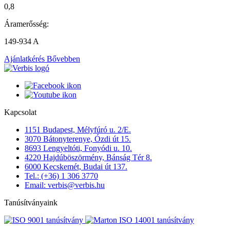
0,8
Áramerősség:
149-934 A
Ajánlatkérés
Bővebben
Kapcsolat
1151 Budapest, Mélyfúró u. 2/E.
3070 Bátonyterenye, Ózdi út 15.
8693 Lengyeltóti, Fonyódi u. 10.
4220 Hajdúböszörmény, Bánság Tér 8.
6000 Kecskemét, Budai út 137.
Tel.: (+36) 1 306 3770
Email: verbis@verbis.hu
Tanúsítványaink