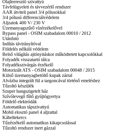
Olajleeresztő szivattyú
Távfelügyeleti és távvezérlő rendszer
AAR átviteli panel 3/4 pólusokkal
3/4 pólusú differenciálvédelem
Aljzatok 400 V/ 230 V
Üzemanyagszűrő vízérzékelővel
Bypass panel - OSIM szabadalom 00010 / 2012
Utánfutó
Indítás távirányítóval
Földelés nélküli védelem
Belső világítás ajtónyitáskor működtetett kapcsolókkal
Folyadék visszatartó tálca
Folyadékszivárgás érzékelő
Motorizált ATS - OSIM szabadalom 00048 / 2015
Külső üzemanyagbetöltő kupak zárral
Alvázba integrált fül a targoncával történő emeléshez
Tűzoltó készülék
Szuper hangszigetelt ház
Szívólevegő fűtő gyújtógyertya
Földelő elektródák
Automatikus tápszivattyú
Mobil elosztó panel 4 aljzattal
Kábeltekercs
Tűzérzékelő automatikus kikapcsolással
Tűzoltó rendszer inert gázzal