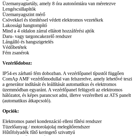
Üzemanyagtartály, amely 8 óra autonómiára van méretezve
Lengéscsillapítók
Üzemanyagszint mérő
Csövekkel és tömítéssel védett elektromos vezetékek
Lakossági hangtompító
Mind a 4 oldalon zárral ellátott hozzáférési ajtók
Daru- vagy targoncakezelő rendszer
Lángálló és hangszigetelés
Védőbetétek
Fém zsanérok
Vezérlődoboz:
IP54-es zárható fém dobozban. A vezérlőpanel típustól függően
ComAp AMF vezérlőmodullal van felszerelve, amely lehetővé teszi
a generátor indítását és leállítását automatikus és elektromos
üzemmódban egyaránt. A vezérlőpanel felügyeli az elektromos
hálózatot, és képes parancsot adni, illetve vezérelheti az ATS panelt
(automatikus átkapcsoló).
Opciók:
Elektromos panel kondenzáció elleni fűtési rendszer
Tüzelőanyag / motorolajolaj melegítőrendszer
Hűtőfolyadék fűtő keringető szivattyú