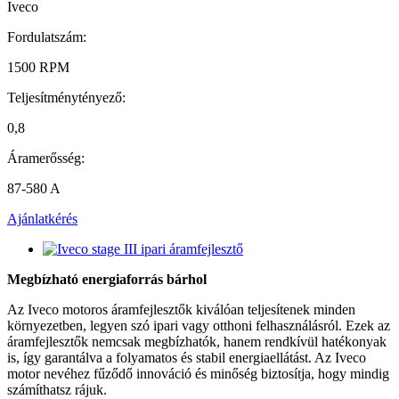
Iveco
Fordulatszám:
1500 RPM
Teljesítménytényező:
0,8
Áramerősség:
87-580 A
Ajánlatkérés
Megbízható energiaforrás bárhol
Az Iveco motoros áramfejlesztők kiválóan teljesítenek minden
környezetben, legyen szó ipari vagy otthoni felhasználásról. Ezek az
áramfejlesztők nemcsak megbízhatók, hanem rendkívül hatékonyak
is, így garantálva a folyamatos és stabil energiaellátást. Az Iveco
motor nevéhez fűződő innováció és minőség biztosítja, hogy mindig
számíthatsz rájuk.