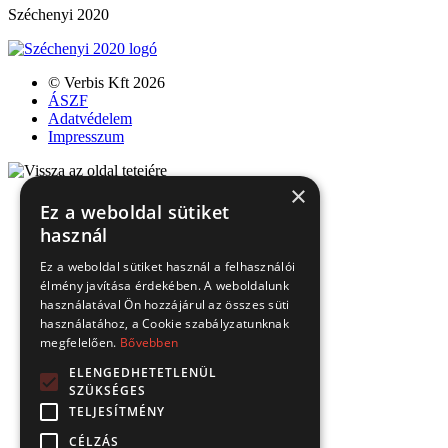
Széchenyi 2020
© Verbis Kft 2026
ÁSZF
Adatvédelem
Impresszum
×
Ez a weboldal sütiket
használ
Ez a weboldal sütiket használ a felhasználói
élmény javítása érdekében. A weboldalunk
használatával Ön hozzájárul az összes süti
használatához, a Cookie szabályzatunknak
megfelelően.
Bővebben
ELENGEDHETETLENÜL
SZÜKSÉGES
TELJESÍTMÉNY
CÉLZÁS