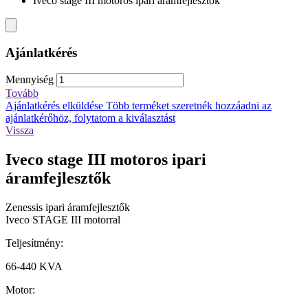
Iveco stage III motoros ipari áramfejlesztők
Ajánlatkérés
Mennyiség
Tovább
Ajánlatkérés elküldése
Több terméket szeretnék hozzáadni az
ajánlatkérőhöz, folytatom a kiválasztást
Vissza
Iveco stage III motoros ipari
áramfejlesztők
Zenessis ipari áramfejlesztők
Iveco STAGE III motorral
Teljesítmény:
66-440 KVA
Motor: