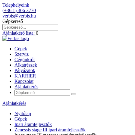
Telephelyeink
(+36 1) 306 3770
verbis@verbis.hu
Gépkereső
Ajánlatkérő lista:
0
Gépek
Szerviz
Cégünkről
Alkatrészek
Pályázatok
KARRIER
Kapcsolat
Ajánlatkérés
Ajánlatkérés
Nyitólap
Gépek
Ipari áramfejlesztők
Zenessis stage III ipari áramfejlesztők