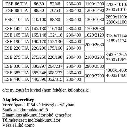
ESE 66 TIA
66/60
52/46
230/400
1100/1390
2700x1010
2700x1010
ESE 88 TIA
88/80
70/63
230/400
1200/1490
2890x1100
ESE 110 TIA
110/100
88/80
230/400
1300/1630
2890x1100
ESE 145 TIA
145/130
116/104
230/400
1700/2030
ESE 165 TIA
165/148
132/118
230/400
1620/2120
3189x1174
3189x1174
ESE 190 TIA
190/170
152/136
230/400
2000/2680
ESE 220 TIA
220/200
175/160
230/400
3500x1262
ESE 275 TIA
275/250
220/198
230/400
2100/3200
3500x1262
ESE 330 TIA
330/297
264/237
230/400
2900/3580
4000x1460
ESE 385 TIA
385/346
308/277
230/400
4000x1460
3000/3700
ESE 440 TIA
440/396
352/315
230/400
o/c: nyitott/zárt kivitel (nem feltétlen különbözik)
Alapfelszereltség
Vezérlőpanel IP54 védettségi osztályban
Statikus akkumulátortöltő
Dinamikus akkumulátortöltő generátor
Túlméretezett indítóakkumulátor
Vészleállító gomb