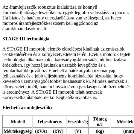
Az áramfejlesztők robusztus kialakítása és könnyű
karbantarthatósága teszi őket az egyik legjobb választássá a piacon.
Ha biztos és hatékony energiaellátásra van szükséged, az Iveco
motoros áramfejlesztőkkel sosem kell aggódnod az
áramkimaradások miatt.
STAGE III technológia
A STAGE III motorok jelentős előrelépést kínálnak az emissziók
csökkentésében és a környezetvédelem terén. Ezek a motorok fejlett
technológiát alkalmaznak a károsanyag-kibocsátás minimalizálása
érdekében, így hozzájárulnak a tisztább levegőhöz és a
fenntarthatóbb jövőhöz. Emellett a hatékonyabb üzemanyag
felhasználás és a jobb teljesítmény kombinációja biztosítja, hogy
kevesebb üzemanyagból többet hozhassunk ki. Mindez nemcsak a
környezetet kíméli, hanem hosszú távon gazdaságosabb üzemeltetést
is eredményez. A STAGE III motorok tehát nemcsak
környezetbarátabbak, de költséghatékonyabbak is.
Elérhető áramfejlesztők:
Tömeg
Modell
Teljesítmény
Feszültség
Méretek
o/c
Mértékegység
(kVA)
(kW)
(V)
(kg)
(mm)