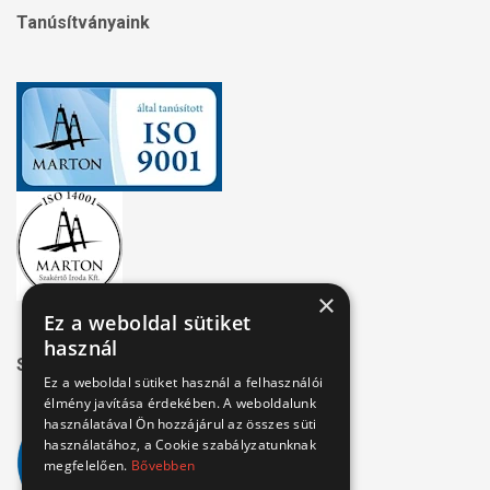
Tanúsítványaink
×
Ez a weboldal sütiket
használ
Széchenyi 2020
Ez a weboldal sütiket használ a felhasználói
élmény javítása érdekében. A weboldalunk
használatával Ön hozzájárul az összes süti
használatához, a Cookie szabályzatunknak
megfelelően.
Bővebben