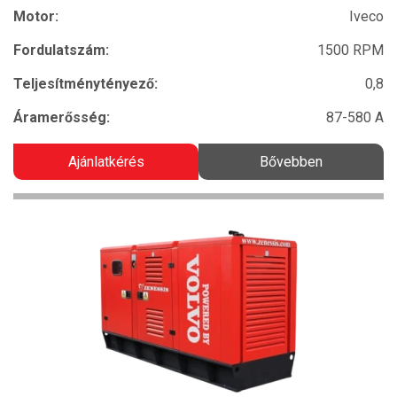
Motor:
Iveco
Fordulatszám:
1500 RPM
Teljesítménytényező:
0,8
Áramerősség:
87-580 A
Ajánlatkérés
Bővebben