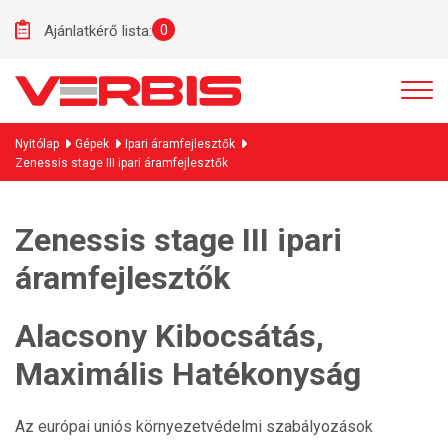
0
Ajánlatkérő lista:
Nyitólap
Gépek
Ipari áramfejlesztők
Zenessis stage III ipari áramfejlesztők
Zenessis stage III ipari
áramfejlesztők
Alacsony Kibocsátás,
Maximális Hatékonyság
Az európai uniós környezetvédelmi szabályozások