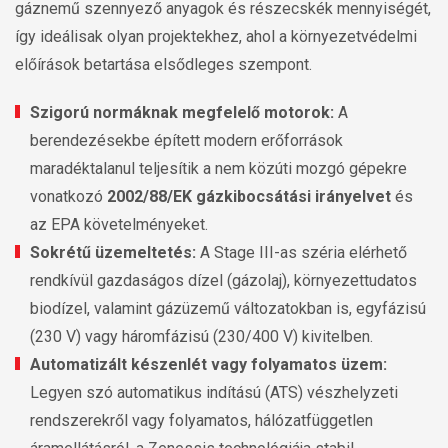
gáznemű szennyező anyagok és részecskék mennyiségét,
így ideálisak olyan projektekhez, ahol a környezetvédelmi
előírások betartása elsődleges szempont.
Szigorú normáknak megfelelő motorok:
A
berendezésekbe épített modern erőforrások
maradéktalanul teljesítik a nem közúti mozgó gépekre
vonatkozó
2002/88/EK gázkibocsátási irányelvet
és
az EPA követelményeket.
Sokrétű üzemeltetés:
A Stage III-as széria elérhető
rendkívül gazdaságos dízel (gázolaj), környezettudatos
biodízel, valamint gázüzemű változatokban is, egyfázisú
(230 V) vagy háromfázisú (230/400 V) kivitelben.
Automatizált készenlét vagy folyamatos üzem:
Legyen szó automatikus indítású (ATS) vészhelyzeti
rendszerekről vagy folyamatos, hálózatfüggetlen