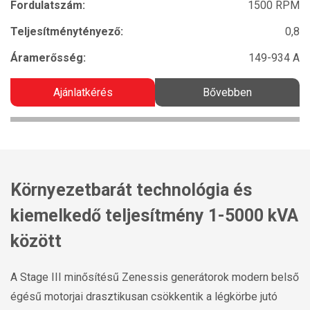
Fordulatszám:
1500 RPM
Teljesítménytényező:
0,8
Áramerősség:
149-934 A
Ajánlatkérés
Bővebben
Környezetbarát technológia és
kiemelkedő teljesítmény 1-5000 kVA
között
A Stage III minősítésű Zenessis generátorok modern belső
égésű motorjai drasztikusan csökkentik a légkörbe jutó