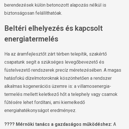
berendezések külön betonozott alapozás nélkül is
biztonságosan felállíthatóak.
Beltéri elhelyezés és kapcsolt
energiatermelés
Ha az áramfejlesztőt zárt térben telepítik, szakértő
csapatunk segít a szükséges levegőbevezető és
füstelvezető rendszerek precíz méretezésében. A magas
hatásfokú dízelmotoroknak köszönhetően a rendszer
alkalmas kogenerációs üzemre is: a villamosenergia-
termelés mellett keletkező hőt a telephely vagy csarnok
fűtésére lehet fordítani, ami kiemelkedő
energiahatékonyságot eredményez.
???? Mérnöki tanács a gazdaságos működéshez:
A