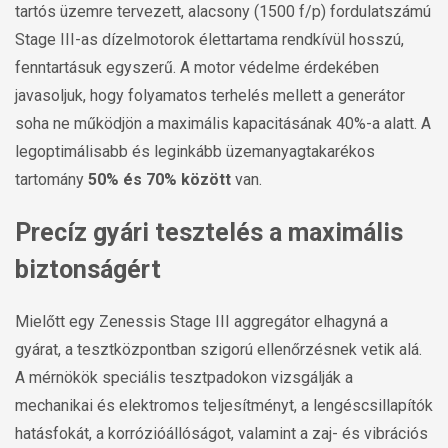
tartós üzemre tervezett, alacsony (1500 f/p) fordulatszámú
Stage III-as dízelmotorok élettartama rendkívül hosszú,
fenntartásuk egyszerű. A motor védelme érdekében
javasoljuk, hogy folyamatos terhelés mellett a generátor
soha ne működjön a maximális kapacitásának 40%-a alatt. A
legoptimálisabb és leginkább üzemanyagtakarékos
tartomány
50% és 70% között
van.
Precíz gyári tesztelés a maximális
biztonságért
Mielőtt egy Zenessis Stage III aggregátor elhagyná a
gyárat, a tesztközpontban szigorú ellenőrzésnek vetik alá.
A mérnökök speciális tesztpadokon vizsgálják a
mechanikai és elektromos teljesítményt, a lengéscsillapítók
hatásfokát, a korrózióállóságot, valamint a zaj- és vibrációs