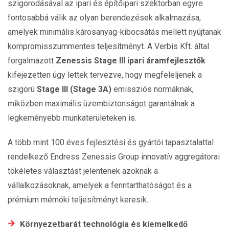
szigorodásával az ipari és építőipari szektorban egyre
fontosabbá válik az olyan berendezések alkalmazása,
amelyek minimális károsanyag-kibocsátás mellett nyújtanak
kompromisszummentes teljesítményt. A Verbis Kft. által
forgalmazott
Zenessis Stage III ipari áramfejlesztők
kifejezetten úgy lettek tervezve, hogy megfeleljenek a
szigorú
Stage III (Stage 3A)
emissziós normáknak,
miközben maximális üzembiztonságot garantálnak a
legkeményebb munkaterületeken is.
A több mint 100 éves fejlesztési és gyártói tapasztalattal
rendelkező Endress Zenessis Group innovatív aggregátorai
tökéletes választást jelentenek azoknak a
vállalkozásoknak, amelyek a fenntarthatóságot és a
prémium mérnöki teljesítményt keresik.
Környezetbarát technológia és kiemelkedő