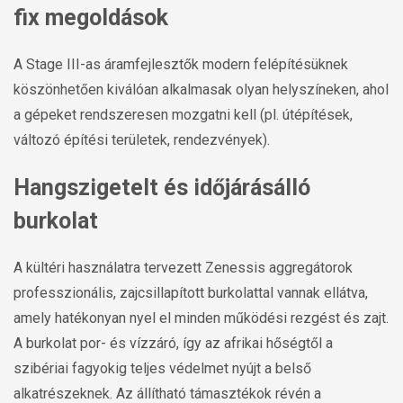
fix megoldások
A Stage III-as áramfejlesztők modern felépítésüknek
köszönhetően kiválóan alkalmasak olyan helyszíneken, ahol
a gépeket rendszeresen mozgatni kell (pl. útépítések,
változó építési területek, rendezvények).
Hangszigetelt és időjárásálló
burkolat
A kültéri használatra tervezett Zenessis aggregátorok
professzionális, zajcsillapított burkolattal vannak ellátva,
amely hatékonyan nyel el minden működési rezgést és zajt.
A burkolat por- és vízzáró, így az afrikai hőségtől a
szibériai fagyokig teljes védelmet nyújt a belső
alkatrészeknek. Az állítható támasztékok révén a