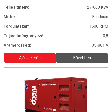
Teljesítmény:
27-660 KVA
Motor:
Baudouin
Fordulatszám:
1500 RPM
Teljesítménytényező:
0,8
Áramerősség:
35-861 A
Ajánlatkérés
Bővebben