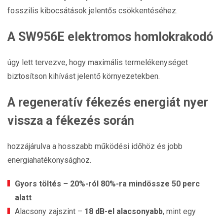
fosszilis kibocsátások jelentős csökkentéséhez.
A SW956E elektromos homlokrakodó
úgy lett tervezve, hogy maximális termelékenységet
biztosítson kihívást jelentő környezetekben.
A regeneratív fékezés energiát nyer
vissza a fékezés során
hozzájárulva a hosszabb működési időhöz és jobb
energiahatékonysághoz.
Gyors töltés – 20%-ról 80%-ra mindössze 50 perc
alatt
Alacsony zajszint –
18 dB-el alacsonyabb
, mint egy