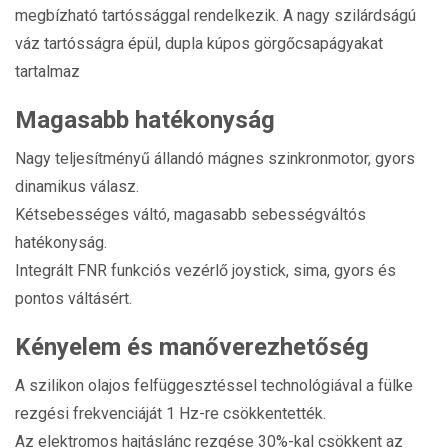
megbízható tartóssággal rendelkezik. A nagy szilárdságú
váz tartósságra épül, dupla kúpos görgőcsapágyakat
tartalmaz
Magasabb hatékonyság
Nagy teljesítményű állandó mágnes szinkronmotor, gyors
dinamikus válasz.
Kétsebességes váltó, magasabb sebességváltós
hatékonyság.
Integrált FNR funkciós vezérlő joystick, sima, gyors és
pontos váltásért.
Kényelem és manőverezhetőség
A szilikon olajos felfüggesztéssel technológiával a fülke
rezgési frekvenciáját 1 Hz-re csökkentették.
Az elektromos hajtáslánc rezgése 30%-kal csökkent az