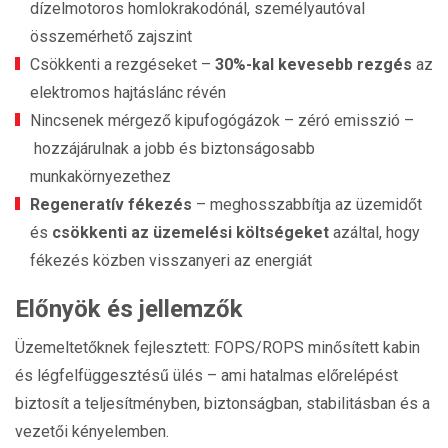
dízelmotoros homlokrakodónál, személyautóval
összemérhető zajszint
Csökkenti a rezgéseket –
30%-kal kevesebb rezgés
az
elektromos hajtáslánc révén
Nincsenek mérgező kipufogógázok – zéró emisszió –
hozzájárulnak a jobb és biztonságosabb
munkakörnyezethez
Regeneratív fékezés
– meghosszabbítja az üzemidőt
és
csökkenti az üzemelési költségeket
azáltal, hogy
fékezés közben visszanyeri az energiát
Előnyök és jellemzők
Üzemeltetőknek fejlesztett: FOPS/ROPS minősített kabin
és légfelfüggesztésű ülés – ami hatalmas előrelépést
biztosít a teljesítményben, biztonságban, stabilitásban és a
vezetői kényelemben.