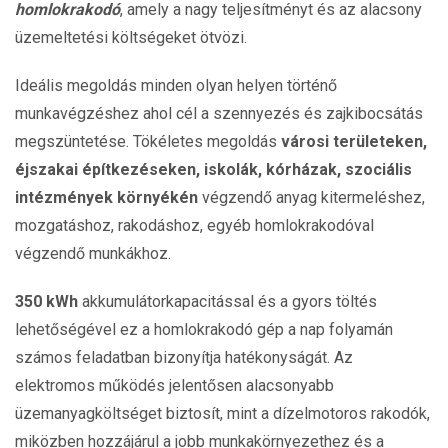
homlokrakodó
, amely a nagy teljesítményt és az alacsony
üzemeltetési költségeket ötvözi.
Ideális megoldás minden olyan helyen történő
munkavégzéshez ahol
cél
a
szennyezés
és
zajkibocsátás
megszüntetése.
T
ökéletes
megoldás
városi
területeken
,
éjszakai
építkezéseken, iskolák, kórházak, szociális
intézmények környékén
végzendő anyag kitermeléshez,
mozgatáshoz, rakodáshoz, egyéb homlokrakodóval
végzendő munkákhoz.
350 kWh
akkumulátorkapacitással és a gyors töltés
lehetőségével ez a homlokrakodó gép a nap folyamán
számos feladatban bizonyítja hatékonyságát. Az
elektromos működés jelentősen alacsonyabb
üzemanyagköltséget biztosít, mint a dízelmotoros rakodók,
miközben hozzájárul a jobb munkakörnyezethez és a