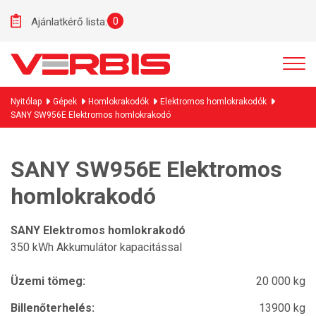
0
Ajánlatkérő lista:
Nyitólap
Gépek
Homlokrakodók
Elektromos homlokrakodók
SANY SW956E Elektromos homlokrakodó
SANY SW956E Elektromos
homlokrakodó
SANY Elektromos homlokrakodó
350 kWh Akkumulátor kapacitással
Üzemi tömeg:
20 000 kg
Billenőterhelés:
13900 kg