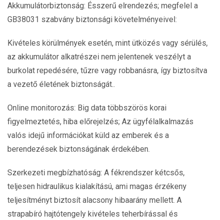
Akkumulátorbiztonság: Ésszerű elrendezés; megfelel a
GB38031 szabvány biztonsági követelményeivel:
Kivételes körülmények esetén, mint ütközés vagy sérülés,
az akkumulátor alkatrészei nem jelentenek veszélyt a
burkolat repedésére, tűzre vagy robbanásra, így biztosítva
a vezető életének biztonságát..
Online monitorozás: Big data többszörös korai
figyelmeztetés, hiba előrejelzés; Az ügyfélalkalmazás
valós idejű információkat küld az emberek és a
berendezések biztonságának érdekében.
Szerkezeti megbízhatóság: A fékrendszer kétcsős,
teljesen hidraulikus kialakítású, ami magas érzékeny
teljesítményt biztosít alacsony hibaarány mellett. A
strapabíró hajtótengely kivételes teherbírással és