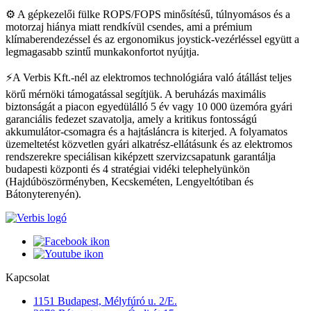
⚙️ A gépkezelői fülke ROPS/FOPS minősítésű, túlnyomásos és a
motorzaj hiánya miatt rendkívül csendes, ami a prémium
klímaberendezéssel és az ergonomikus joystick-vezérléssel együtt a
legmagasabb szintű munkakonfortot nyújtja.
⚡A Verbis Kft.-nél az elektromos technológiára való átállást teljes
körű mérnöki támogatással segítjük. A beruházás maximális
biztonságát a piacon egyedülálló 5 év vagy 10 000 üzemóra gyári
garanciális fedezet szavatolja, amely a kritikus fontosságú
akkumulátor-csomagra és a hajtásláncra is kiterjed. A folyamatos
üzemeltetést közvetlen gyári alkatrész-ellátásunk és az elektromos
rendszerekre speciálisan kiképzett szervizcsapatunk garantálja
budapesti központi és 4 stratégiai vidéki telephelyünkön
(Hajdúböszörményben, Kecskeméten, Lengyeltótiban és
Bátonyterenyén).
Kapcsolat
1151 Budapest, Mélyfúró u. 2/E.