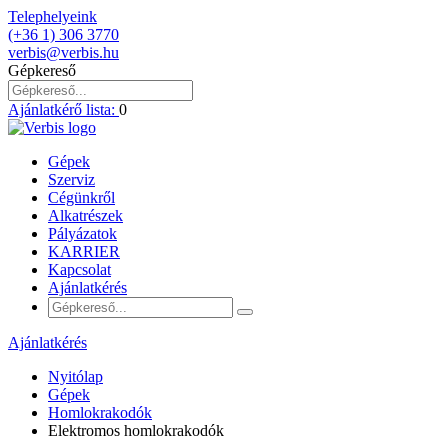
Telephelyeink
(+36 1) 306 3770
verbis@verbis.hu
Gépkereső
Ajánlatkérő lista:
0
Gépek
Szerviz
Cégünkről
Alkatrészek
Pályázatok
KARRIER
Kapcsolat
Ajánlatkérés
Ajánlatkérés
Nyitólap
Gépek
Homlokrakodók
Elektromos homlokrakodók