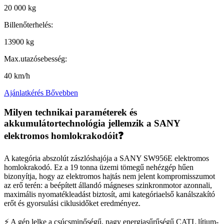
20 000 kg
Billenőterhelés:
13900 kg
Max.utazósebesség:
40 km/h
Ajánlatkérés
Bővebben
Milyen technikai paraméterek és
akkumulátortechnológia jellemzik a SANY
elektromos homlokrakodóit❓
A kategória abszolút zászlóshajója a SANY SW956E elektromos
homlokrakodó. Ez a 19 tonna üzemi tömegű nehézgép hűen
bizonyítja, hogy az elektromos hajtás nem jelent kompromisszumot
az erő terén: a beépített állandó mágneses szinkronmotor azonnali,
maximális nyomatékleadást biztosít, ami kategóriaelső kanálszakító
erőt és gyorsulási ciklusidőket eredményez.
⚡ A gép lelke a csúcsminőségű, nagy energiasűrűségű CATL lítium-