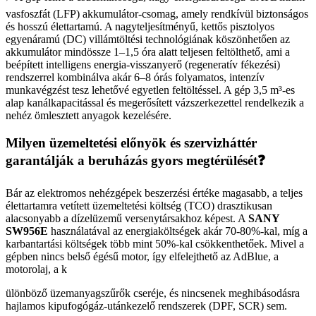
vasfoszfát (LFP) akkumulátor-csomag, amely rendkívül biztonságos
és hosszú élettartamú. A nagyteljesítményű, kettős pisztolyos
egyenáramú (DC) villámtöltési technológiának köszönhetően az
akkumulátor mindössze 1–1,5 óra alatt teljesen feltölthető, ami a
beépített intelligens energia-visszanyerő (regeneratív fékezési)
rendszerrel kombinálva akár 6–8 órás folyamatos, intenzív
munkavégzést tesz lehetővé egyetlen feltöltéssel. A gép 3,5 m³-es
alap kanálkapacitással és megerősített vázszerkezettel rendelkezik a
nehéz ömlesztett anyagok kezelésére.
Milyen üzemeltetési előnyök és szervizháttér
garantálják a beruházás gyors megtérülését❓
Bár az elektromos nehézgépek beszerzési értéke magasabb, a teljes
élettartamra vetített üzemeltetési költség (TCO) drasztikusan
alacsonyabb a dízelüzemű versenytársakhoz képest. A
SANY
SW956E
használatával az energiaköltségek akár 70-80%-kal, míg a
karbantartási költségek több mint 50%-kal csökkenthetőek. Mivel a
gépben nincs belső égésű motor, így elfelejthető az AdBlue, a
motorolaj, a k
ülönböző üzemanyagszűrők cseréje, és nincsenek meghibásodásra
hajlamos kipufogógáz-utánkezelő rendszerek (DPF, SCR) sem.