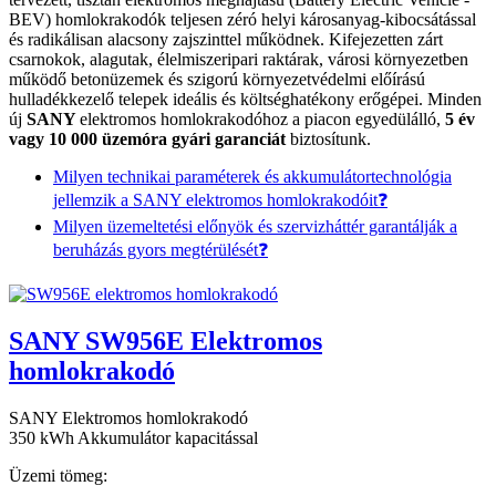
BEV) homlokrakodók teljesen zéró helyi károsanyag-kibocsátással
és radikálisan alacsony zajszinttel működnek. Kifejezetten zárt
csarnokok, alagutak, élelmiszeripari raktárak, városi környezetben
működő betonüzemek és szigorú környezetvédelmi előírású
hulladékkezelő telepek ideális és költséghatékony erőgépei. Minden
új
SANY
elektromos homlokrakodóhoz a piacon egyedülálló,
5 év
vagy 10 000 üzemóra gyári garanciát
biztosítunk.
Milyen technikai paraméterek és akkumulátortechnológia
jellemzik a SANY elektromos homlokrakodóit❓
Milyen üzemeltetési előnyök és szervizháttér garantálják a
beruházás gyors megtérülését❓
SANY SW956E Elektromos
homlokrakodó
SANY Elektromos homlokrakodó
350 kWh Akkumulátor kapacitással
Üzemi tömeg: