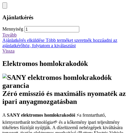
Ajánlatkérés
Mennyiség
Tovább
Ajánlatkérés elküldése
Több terméket szeretnék hozzáadni az
ajánlatkérőhöz, folytatom a kiválasztást
Vissza
Elektromos homlokrakodók
Zéró emisszió és maximális nyomaték az
ipari anyagmozgatásban
A
SANY elektromos homlokrakodói
⚡a fenntartható,
környezetbarát technológia🌱 és a kőkemény ipari teljesítmény
tökéletes fúzióját nyújtják. A dízelüzemű nehézgépek kiváltására
tervezett, tisztán elektromos meghajtású (Battery Electric Vehicle -