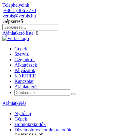
Telephelyeink
(+36 1) 306 3770
verbis@verbis.hu
Gépkereső
Ajánlatkérő lista:
0
Gépek
Szerviz
Cégünkről
Alkatrészek
Pályázatok
KARRIER
Kapcsolat
Ajánlatkérés
Ajánlatkérés
Nyitólap
Gépek
Homlokrakodók
Dízelmotoros homlokrakodók