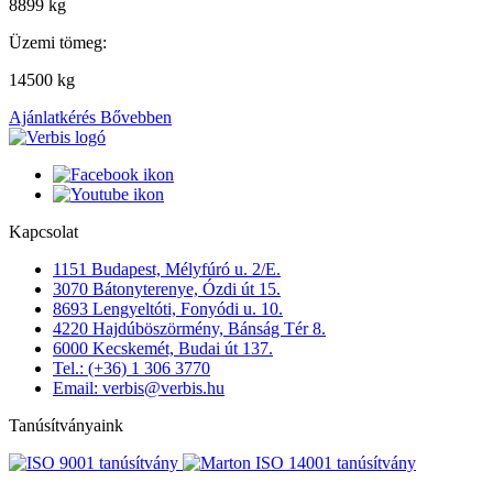
8899 kg
Üzemi tömeg:
14500 kg
Ajánlatkérés
Bővebben
Kapcsolat
1151 Budapest, Mélyfúró u. 2/E.
3070 Bátonyterenye, Ózdi út 15.
8693 Lengyeltóti, Fonyódi u. 10.
4220 Hajdúböszörmény, Bánság Tér 8.
6000 Kecskemét, Budai út 137.
Tel.: (+36) 1 306 3770
Email: verbis@verbis.hu
Tanúsítványaink