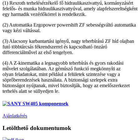
(1) Rexroth terhelésérzékelő fő hidraulikaszivattyú, kormányzásért
felelős- és munka hidraulikaszivattyúval, amely alapfelszereltségként
egy harmadik vezérlőkörrel is rendelkezik.
(2) Automatika Ergopower powershift ZF sebességváltó automatika
vagy kézi váltással.
(3) Alacsony karbantartási igényű, nagy teherbírású ZF híd olajban
futó többtárcsás fékrendszerrel és kapcsolható önzáró
differenciálművel az első tengelyen.
(4) A Z-kinematika a legnagyobb teherbírás és gyors rakodási
művelet szolgálatában. Az gémúszó funkció megkönnyíti az
olyan feladatokat, mint például a felületek szintezése vagy a
söprőberendezések használata. A biztonsági szelepek extra
biztonságot nyújtanak, mivel biztosítják, hogy az emelőszerkezet
terhelés alatt se süllyedjen le.
Ajánlatkérés
Letölthető dokumentumok