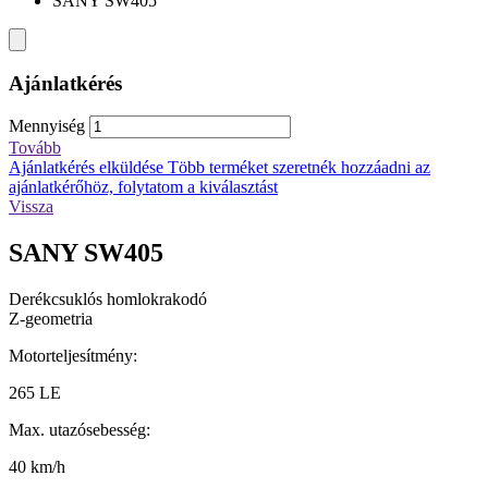
SANY SW405
Ajánlatkérés
Mennyiség
Tovább
Ajánlatkérés elküldése
Több terméket szeretnék hozzáadni az
ajánlatkérőhöz, folytatom a kiválasztást
Vissza
SANY SW405
Derékcsuklós homlokrakodó
Z-geometria
Motorteljesítmény:
265 LE
Max. utazósebesség:
40 km/h