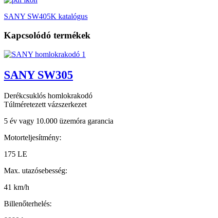
SANY SW405K katalógus
Kapcsolódó termékek
SANY SW305
Derékcsuklós homlokrakodó
Túlméretezett vázszerkezet
5 év vagy 10.000 üzemóra garancia
Motorteljesítmény:
175 LE
Max. utazósebesség:
41 km/h
Billenőterhelés: