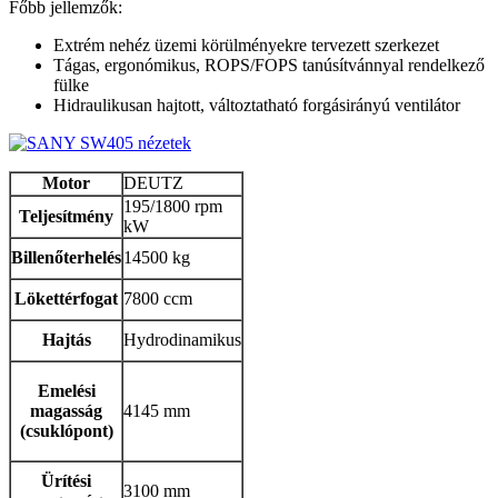
Főbb jellemzők:
Extrém nehéz üzemi körülményekre tervezett szerkezet
Tágas, ergonómikus, ROPS/FOPS tanúsítvánnyal rendelkező
fülke
Hidraulikusan hajtott, változtatható forgásirányú ventilátor
Motor
DEUTZ
195/1800 rpm
Teljesítmény
kW
Billenőterhelés
14500 kg
Lökettérfogat
7800 ccm
Hajtás
Hydrodinamikus
Emelési
magasság
4145 mm
(csuklópont)
Ürítési
3100 mm