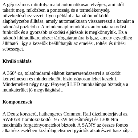
A gép számos rutinfolyamatot automatikusan elvégez, ami időt
takarít meg, miközben a pontosság és a termelékenység
növekedéséhez vezet. Ilyen például a kanál önműködő
alaphelyzetbe állítása, amely automatikusan visszaereszti a kanalat a
rakodási pozícióba. A mindennapi munkát az automata rakodási
funkciók és a gyorsabb rakodási eljárások is megkönnyítik. Ez a
rakodó hidraulikarendszer tárfogatáramára is igaz, amely egyedileg
állítható - így a kezelők beállíthatják az emelési, töltési és ürítési
sebességet.
Kiváló rálátás
A 360°-os, tolatóradarral ellátott kamerarendszerrel a rakodót
kényelmesen és mindenekelőtt biztonságosan lehet kezelni.
Mindemellett négy nagy fényerejű LED munkalámpa biztosítja a
munkaterület jó megvilágítását.
Komponensek
A Deutz korszerű, hathengeres Common Rail dízelmotorjával az
SW405K homlokrakodó 195 kW teljesítményt és 1308 Nm
maximális forgatónyomatékot biztosít. A SANY az összes fontos
alkatrész esetében kizárólag elismert gyártók alkatrészeit használja: