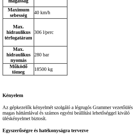
magasság
Maximum
40 km/h
sebesség
Max.
hidraulikus
306 l/perc
térfogatáram
Max.
hidraulikus
280 bar
nyomás
Működő
18500 kg
tömeg
Kényelem
Az gépkezelők kényelmét szolgáló a légrugós Grammer vezetőülés
magas háttámlával és számos egyéni beállítási lehetőséggel kiváló
üléskényelmet biztosít.
Egyszerűségre és hatékonyságra tervezve