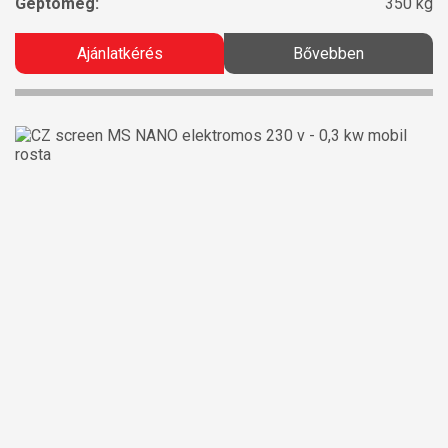
Géptömeg:
350 kg
Ajánlatkérés
Bővebben