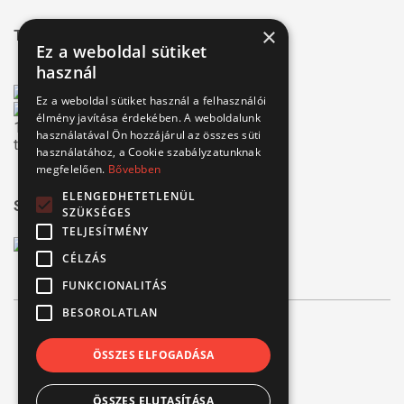
×
Tanúsítványaink
Ez a weboldal sütiket
használ
Ez a weboldal sütiket használ a felhasználói
élmény javítása érdekében. A weboldalunk
használatával Ön hozzájárul az összes süti
használatához, a Cookie szabályzatunknak
megfelelően.
Bővebben
ELENGEDHETETLENÜL
Széchenyi 2020
SZÜKSÉGES
TELJESÍTMÉNY
CÉLZÁS
FUNKCIONALITÁS
BESOROLATLAN
© Verbis Kft 2026
ÖSSZES ELFOGADÁSA
ÁSZF
ÖSSZES ELUTASÍTÁSA