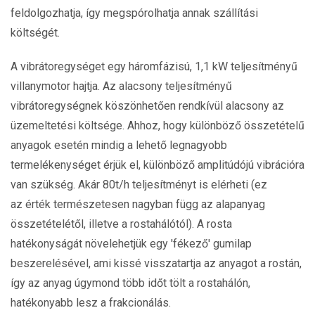
feldolgozhatja, így megspórolhatja annak szállítási
költségét.
A vibrátoregységet egy háromfázisú, 1,1 kW teljesítményű
villanymotor hajtja. Az alacsony teljesítményű
vibrátoregységnek köszönhetően rendkívül alacsony az
üzemeltetési költsége. Ahhoz, hogy különböző összetételű
anyagok esetén mindig a lehető legnagyobb
termelékenységet érjük el, különböző amplitúdójú vibrációra
van szükség. Akár 80t/h teljesítményt is elérheti (ez
az érték természetesen nagyban függ az alapanyag
összetételétől, illetve a rostahálótól). A rosta
hatékonyságát növelehetjük egy 'fékező' gumilap
beszerelésével, ami kissé visszatartja az anyagot a rostán,
így az anyag úgymond több időt tölt a rostahálón,
hatékonyabb lesz a frakcionálás.