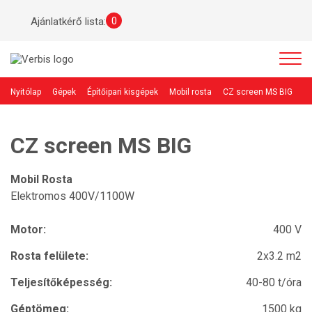
0
Ajánlatkérő lista:
Nyitólap
Gépek
Építőipari kisgépek
Mobil rosta
CZ screen MS BIG
CZ screen MS BIG
Mobil Rosta
Elektromos 400V/1100W
Motor:
400 V
Rosta felülete:
2x3.2 m2
Teljesítőképesség:
40-80 t/óra
Géptömeg:
1500 kg