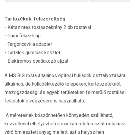
Tartozékok, felszereltség:
- Kétszintes rostaszekrény 2 db rostával
- Gumi fékezőlap
- Targoncavilla adapter
- Tartalék gumibak készlet
- Elektromos csatlakozó aljzat
A MS BIG rosta általános építési hulladék osztályozására
alkalmas, de hulladékkezelő telepeken, kertészeteknél,
mezőgazdasági és egyéb területeken felmerülő rostálási
feladatok elvégzésére is használható.
A méreteinek köszönhetően könnyedén szállítható,
közvetlenül elhelyezheti a munkaterületen az átrostálásra
váró ömlesztett anyag mellett, azt a helyszínen