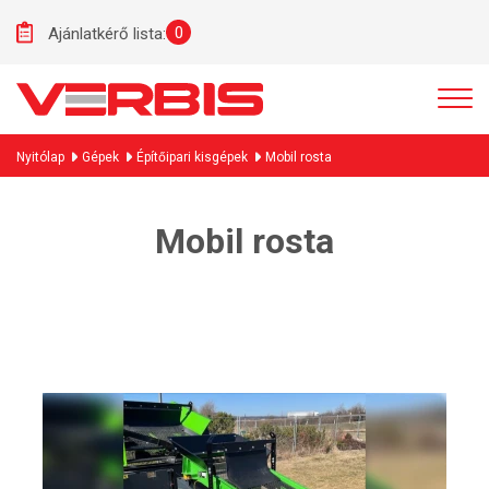
0
Ajánlatkérő lista:
Nyitólap
Gépek
Építőipari kisgépek
Mobil rosta
Mobil rosta