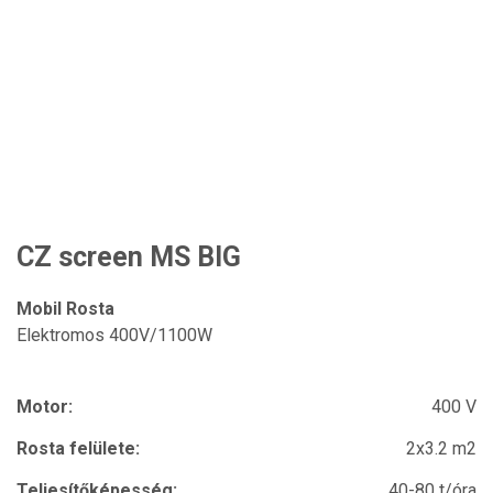
CZ screen MS BIG
Mobil Rosta
Elektromos 400V/1100W
Motor:
400 V
Rosta felülete:
2x3.2 m2
Teljesítőképesség:
40-80 t/óra