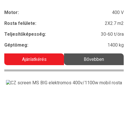
Motor:
400 V
Rosta felülete:
2X2.7 m2
Teljesítőképesség:
30-60 t/óra
Géptömeg:
1400 kg
Ajánlatkérés
Bővebben