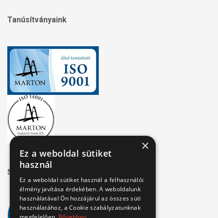
Tanúsítványaink
×
Ez a weboldal sütiket
használ
Széchenyi 2020
Ez a weboldal sütiket használ a felhasználói
élmény javítása érdekében. A weboldalunk
használatával Ön hozzájárul az összes süti
használatához, a Cookie szabályzatunknak
megfelelően.
Bővebben