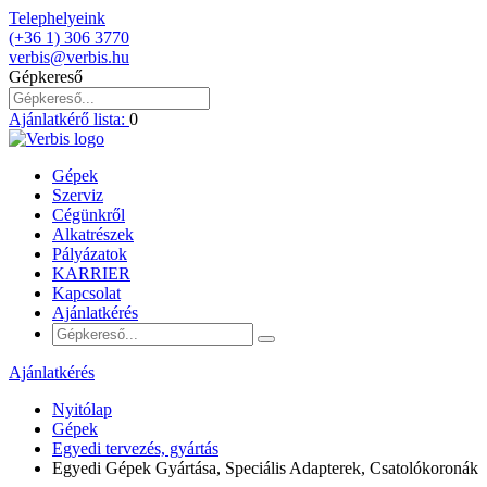
Telephelyeink
(+36 1) 306 3770
verbis@verbis.hu
Gépkereső
Ajánlatkérő lista:
0
Gépek
Szerviz
Cégünkről
Alkatrészek
Pályázatok
KARRIER
Kapcsolat
Ajánlatkérés
Ajánlatkérés
Nyitólap
Gépek
Egyedi tervezés, gyártás
Egyedi Gépek Gyártása, Speciális Adapterek, Csatolókoronák