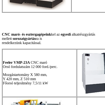
CNC maró- és esztergagépeink
kel az
egyedi
alkatrészgyártás
mellett
sorozatgyártás
ra is
rendelkezünk kapacitással.
Feeler VMP-23A
CNC maró
Orsó fordulatszám 12 000 ford./perc.
Mozgástartomány X 580 mm,
Y 420 mm, Z 510 mm
Főorsó teljesítmény 7,5/11 kW