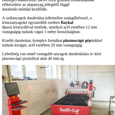
előkészítése az alapanyag jellegétől függő
darabolás móddal kezdődik.
A szálanyagok darabolása jellemzően szalagfűrésszel, a
lemezanyagoké egyszerűbb esetben
Baykal
típusú lemezollóval történik, amellyel acél esetében 12 mm
vastagságig tudunk vágni 3 méter hosszúságban.
Kisebb darabokat, komplex formákat
plazmavágó gép
ünkkel
tudunk kivágni, acél esetében 20 mm vastagságig.
Lehetőség van ennél vastagabb anyagok darabolására is: kézi
plazmavágó pisztollyal akár 40 mm-ig.