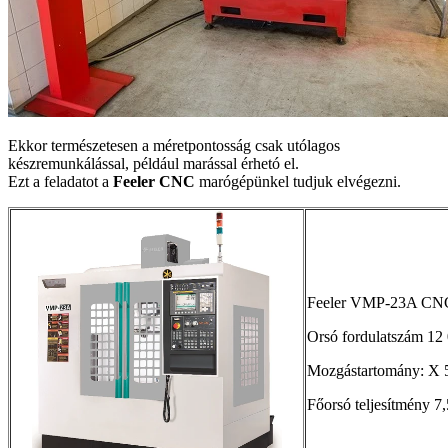
Ekkor természetesen a méretpontosság csak utólagos
készremunkálással, például marással érhetó el.
Ezt a feladatot a
Feeler CNC
marógépünkel tudjuk elvégezni.
Feeler VMP-23A CN
Orsó fordulatszám 12 
Mozgástartomány: X
Főorsó teljesítmény 7