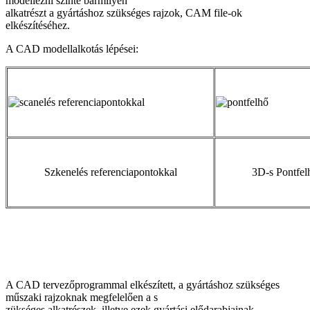
modellezni szinte bármilyen
alkatrészt a gyártáshoz szükséges rajzok, CAM file-ok
elkészítéséhez.
A CAD modellalkotás lépései:
Szkenelés referenciapontokkal
3D-s Pontfelh
A CAD tervezőprogrammal elkészített, a gyártáshoz szükséges
műszaki rajzoknak megfelelően a s
zükséges alkatrészek, illetve ezek gyártási elődarabjainak