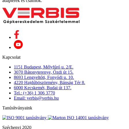
adapterek és csatolók.
Kapcsolat
1151 Budapest, Mélyfúró u. 2/E.
3070 Bátonyterenye, Ózdi út 15.
8693 Lengyeltóti, Fonyódi u. 10.
4220 Hajdúböszörmény, Bánság Tér 8.
6000 Kecskemét, Budai út 137.
Tel.: (+36) 1 306 3770
Email: verbis@verbis.hu
Tanúsítványaink
Széchenyi 2020