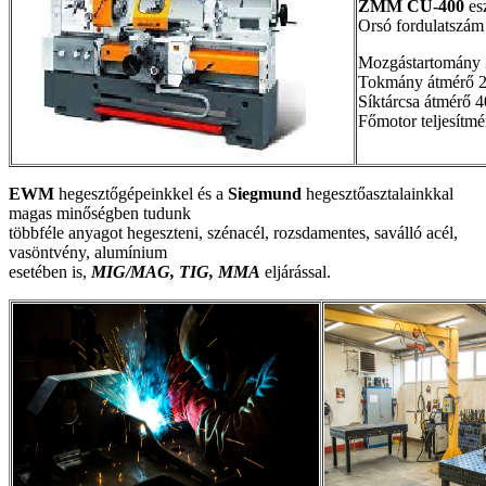
ZMM CU-400
es
Orsó fordulatszám 
Mozgástartomány
Tokmány átmérő 
Síktárcsa átmérő
Főmotor teljesítm
EWM
hegesztőgépeinkkel és a
Siegmund
hegesztőasztalainkkal
magas minőségben tudunk
többféle anyagot hegeszteni, szénacél, rozsdamentes, saválló acél,
vasöntvény, alumínium
esetében is,
MIG/MAG, TIG, MMA
eljárással.