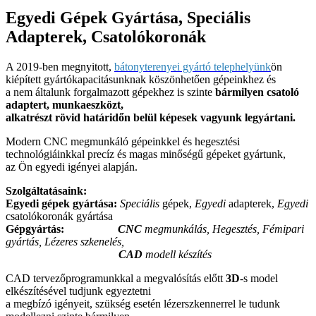
Egyedi Gépek Gyártása, Speciális
Adapterek, Csatolókoronák
A 2019-ben megnyitott,
bátonyterenyei gyártó telephelyünk
ön
kiépített gyártókapacitásunknak köszönhetően gépeinkhez és
a nem általunk forgalmazott gépekhez is szinte
bármilyen csatoló
adaptert, munkaeszközt,
alkatrészt rövid határidőn belül képesek vagyunk legyártani.
Modern CNC megmunkáló gépeinkkel és hegesztési
technológiáinkkal precíz és magas minőségű gépeket gyártunk,
az Ön egyedi igényei alapján.
Szolgáltatásaink:
Egyedi gépek gyártása:
Speciális
gépek,
Egyedi
adapterek,
Egyedi
csatolókoronák gyártása
Gépgyártás:
CNC
megmunkálás, Hegesztés, Fémipari
gyártás, Lézeres szkenelés,
CAD
modell készítés
CAD tervezőprogramunkkal a megvalósítás előtt
3D
-s model
elkészítésével tudjunk egyeztetni
a megbízó igényeit, szükség esetén lézerszkennerrel le tudunk