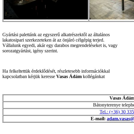
Gyártási palettánk az egyszerű alkatrészektől az általános
lakatosipari szerkezeteken át az önjáró célgépig terjed.
Vállalunk egyedi, akár egy darabos megrendeléseket is, vagy
sorozatgyártást, igény szerint.
Ha felkeltettük érdeklődését, részletesebb információkkal
kapcsolatban kérjük keresse
Vasas Ádám
kollégánkat
Vasas Ádá
Bátonyterenye teleph
Tel.: (+36) 30 33
E-mail:
adam.vasas@