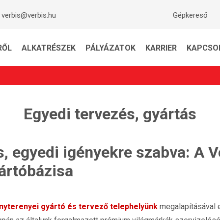
verbis@verbis.hu
Gépkereső
RŐL
ALKATRÉSZEK
PÁLYÁZATOK
KARRIER
KAPCSO
Egyedi tervezés, gyártás
s, egyedi igényekre szabva: A V
ártóbázisa
nyterenyei gyártó és tervező telephelyünk
megalapításával eg