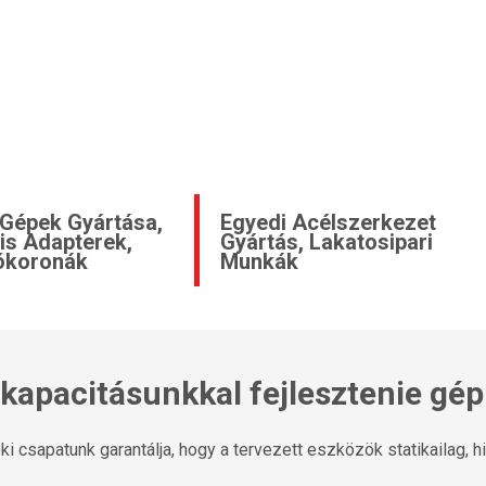
 Gépek Gyártása,
Egyedi Acélszerkezet
is Adapterek,
Gyártás, Lakatosipari
ókoronák
Munkák
kapacitásunkkal fejlesztenie gép
csapatunk garantálja, hogy a tervezett eszközök statikailag, hidr