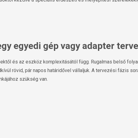
egy egyedi gép vagy adapter terv
nyektől és az eszköz komplexitásától függ. Rugalmas belső fo
ívül rövid, pár napos határidővel vállaljuk. A tervezési fázis s
unkájához szükség van.