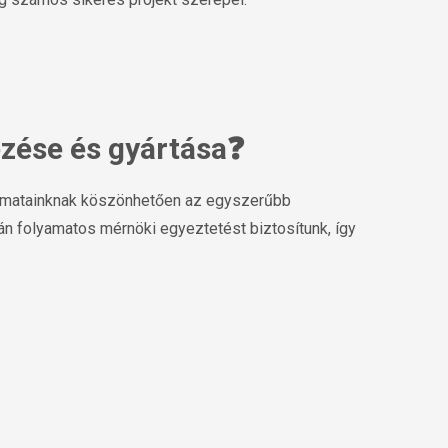
ezése és gyártása❓
lyamatainknak köszönhetően az egyszerűbb
orán folyamatos mérnöki egyeztetést biztosítunk, így