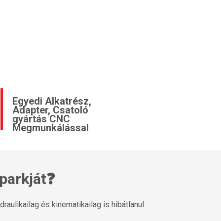
Egyedi Alkatrész,
Adapter, Csatoló
gyártás CNC
Megmunkálással
parkját❓
aulikailag és kinematikailag is hibátlanul