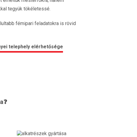
ét emeltük mesterfokra, hanem
kkal tegyük tökéletessé.
tabb fémipari feladatokra is rövid
sa❓