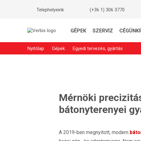
Telephelyeink
(+36 1) 306 3770
GÉPEK
SZERVIZ
CÉGÜNK
Nyitólap
Gépek
Egyedi tervezés, gyártás
Mérnöki precizitá
bátonyterenyei gy
A 2019-ben megnyitott, modern
báto