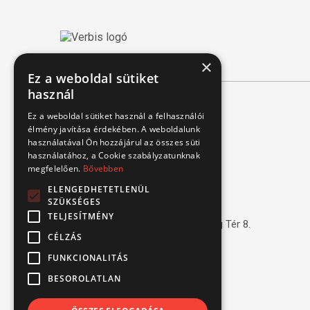
×
Ez a weboldal sütiket
használ
Ez a weboldal sütiket használ a felhasználói
Kapcsolat
élmény javítása érdekében. A weboldalunk
használatával Ön hozzájárul az összes süti
használatához, a Cookie szabályzatunknak
1151 Budapest, Mélyfúró u. 2/E.
megfelelően.
Bővebben
3070 Bátonyterenye, Ózdi út 15.
ELENGEDHETETLENÜL
8693 Lengyeltóti, Fonyódi u. 10.
SZÜKSÉGES
TELJESÍTMÉNY
4220 Hajdúböszörmény, Bánság Tér 8.
CÉLZÁS
6000 Kecskemét, Budai út 137.
FUNKCIONALITÁS
Tel.: (+36) 1 306 3770
BESOROLATLAN
Email: verbis@verbis.hu