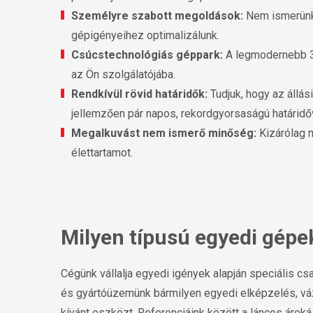
Személyre szabott megoldások:
Nem ismerünk 
gépigényeihez optimalizálunk.
Csúcstechnológiás géppark:
A legmodernebb 3
az Ön szolgálatójába.
Rendkívül rövid határidők:
Tudjuk, hogy az állá
jellemzően pár napos, rekordgyorsaságú határidőve
Megalkuvást nem ismerő minőség:
Kizárólag m
élettartamot.
Milyen típusú egyedi gépe
Cégünk vállalja egyedi igények alapján speciális c
és gyártóüzemünk bármilyen egyedi elképzelés, vázl
kívánt eszközt. Referenciáink között a láncos árok