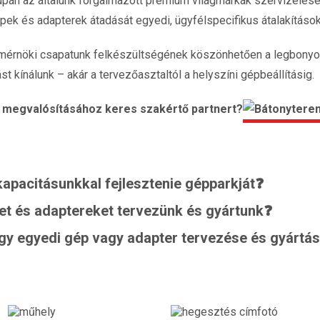
upán az általunk forgalmazott prémium világmárkák szervizelés
épek és adapterek átadását egyedi, ügyfélspecifikus átalakításo
érnöki csapatunk felkészültségének köszönhetően a legbonyolul
st kínálunk – akár a tervezőasztaltól a helyszíni gépbeállításig.
 megvalósításához keres szakértő partnert?
apacitásunkkal fejlesztenie gépparkját❓
et és adaptereket tervezünk és gyártunk❓
egy egyedi gép vagy adapter tervezése és gyártá