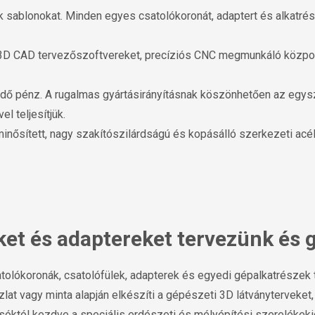
sablonokat. Minden egyes csatolókoronát, adaptert és alkatré
D CAD tervezőszoftvereket, precíziós CNC megmunkáló központ
sidő pénz. A rugalmas gyártásirányításnak köszönhetően az egy
l teljesítjük.
inősített, nagy szakítószilárdságú és kopásálló szerkezeti acé
ket és adaptereket tervezünk és
satolókoronák, csatolófülek, adapterek és egyedi gépalkatrészek
at vagy minta alapján elkészíti a gépészeti 3D látványterveket,
ásóktól kezdve a speciális erdészeti és mélyépítési szerelékek