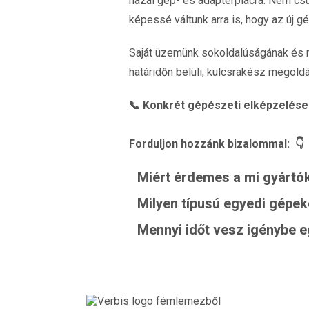
hazai gép- és adapterpiacra. Nem cs
képessé váltunk arra is, hogy az új g
Saját üzemünk sokoldalúságának és m
határidőn belüli, kulcsrakész megoldá
📞 Konkrét gépészeti elképzelése
Forduljon hozzánk bizalommal: 👇
Miért érdemes a mi gyártók
Milyen típusú egyedi gépek
Mennyi időt vesz igénybe 