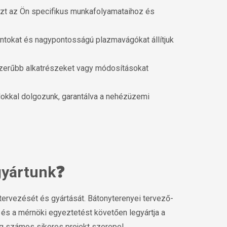
szt az Ön specifikus munkafolyamataihoz és
okat és nagypontosságú plazmavágókat állítjuk
szerűbb alkatrészeket vagy módosításokat
lokkal dolgozunk, garantálva a nehézüzemi
 gyártunk❓
 tervezését és gyártását. Bátonyterenyei tervező-
 és a mérnöki egyeztetést követően legyártja a
ig számos sikeres projekt szerepel.