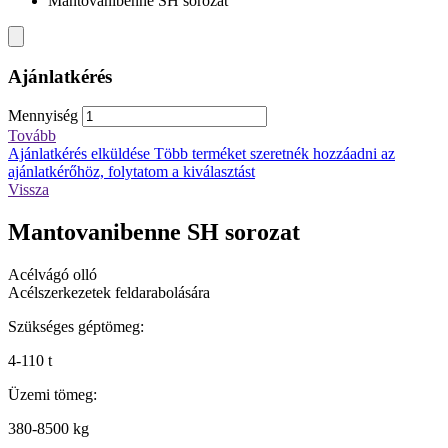
Mantovanibenne SH sorozat
Ajánlatkérés
Mennyiség
Tovább
Ajánlatkérés elküldése
Több terméket szeretnék hozzáadni az
ajánlatkérőhöz, folytatom a kiválasztást
Vissza
Mantovanibenne SH sorozat
Acélvágó olló
Acélszerkezetek feldarabolására
Szükséges géptömeg:
4-110 t
Üzemi tömeg:
380-8500 kg