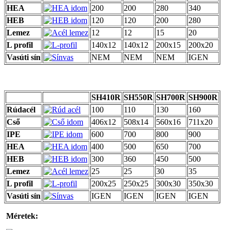
HEA
200
200
280
340
HEB
120
120
200
280
Lemez
12
12
15
20
L profil
140x12
140x12
200x15
200x20
Vasúti sín
NEM
NEM
NEM
IGEN
SH410R
SH550R
SH700R
SH900R
Rúdacél
100
110
130
160
Cső
406x12
508x14
560x16
711x20
IPE
600
700
800
900
HEA
400
500
650
700
HEB
300
360
450
500
Lemez
25
25
30
35
L profil
200x25
250x25
300x30
350x30
Vasúti sín
IGEN
IGEN
IGEN
IGEN
Méretek: