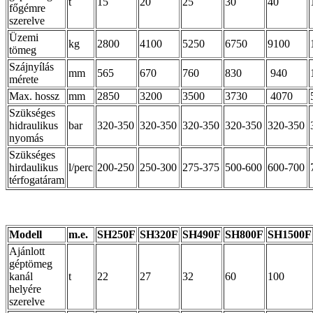
t
15
20
25
30
40
főgémre
szerelve
Üzemi
kg
2800
4100
5250
6750
9100
tömeg
Szájnyílás
mm
565
670
760
830
940
mérete
Max. hossz
mm
2850
3200
3500
3730
4070
Szükséges
hidraulikus
bar
320-350
320-350
320-350
320-350
320-350
nyomás
Szükséges
hirdaulikus
l/perc
200-250
250-300
275-375
500-600
600-700
térfogatáram
Modell
m.e.
SH250F
SH320F
SH490F
SH800F
SH1500F
Ajánlott
géptömeg
kanál
t
22
27
32
60
100
helyére
szerelve