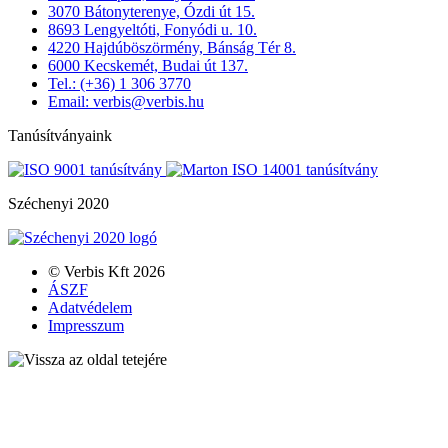
3070 Bátonyterenye, Ózdi út 15.
8693 Lengyeltóti, Fonyódi u. 10.
4220 Hajdúböszörmény, Bánság Tér 8.
6000 Kecskemét, Budai út 137.
Tel.: (+36) 1 306 3770
Email: verbis@verbis.hu
Tanúsítványaink
Széchenyi 2020
© Verbis Kft 2026
ÁSZF
Adatvédelem
Impresszum