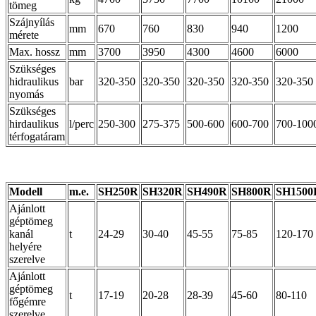
tömeg
Szájnyílás
mm
670
760
830
940
1200
mérete
Max. hossz
mm
3700
3950
4300
4600
6000
Szükséges
hidraulikus
bar
320-350
320-350
320-350
320-350
320-350
nyomás
Szükséges
hirdaulikus
l/perc
250-300
275-375
500-600
600-700
700-100
térfogatáram
Modell
m.e.
SH250R
SH320R
SH490R
SH800R
SH1500
Ajánlott
géptömeg
kanál
t
24-29
30-40
45-55
75-85
120-170
helyére
szerelve
Ajánlott
géptömeg
t
17-19
20-28
28-39
45-60
80-110
főgémre
szerelve