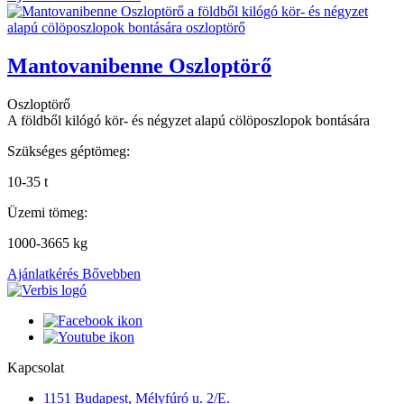
Mantovanibenne Oszloptörő
Oszloptörő
A földből kilógó kör- és négyzet alapú cölöposzlopok bontására
Szükséges géptömeg:
10-35 t
Üzemi tömeg:
1000-3665 kg
Ajánlatkérés
Bővebben
Kapcsolat
1151 Budapest, Mélyfúró u. 2/E.