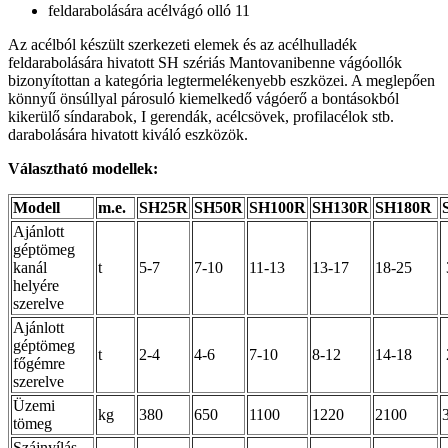
Az acélból készült szerkezeti elemek és az acélhulladék
feldarabolására hivatott SH szériás Mantovanibenne vágóollók
bizonyítottan a kategória legtermelékenyebb eszközei. A meglepően
könnyű önsúllyal párosuló kiemelkedő vágóerő a bontásokból
kikerülő síndarabok, I gerendák, acélcsövek, profilacélok stb.
darabolására hivatott kiváló eszközök.
Választható modellek:
Modell
m.e.
SH25R
SH50R
SH100R
SH130R
SH180R
Ajánlott
géptömeg
kanál
t
5-7
7-10
11-13
13-17
18-25
helyére
szerelve
Ajánlott
géptömeg
t
2-4
4-6
7-10
8-12
14-18
főgémre
szerelve
Üzemi
kg
380
650
1100
1220
2100
tömeg
Szájnyílás