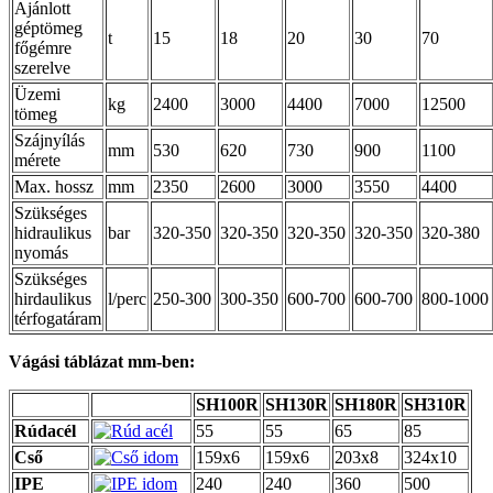
Ajánlott
géptömeg
t
15
18
20
30
70
főgémre
szerelve
Üzemi
kg
2400
3000
4400
7000
12500
tömeg
Szájnyílás
mm
530
620
730
900
1100
mérete
Max. hossz
mm
2350
2600
3000
3550
4400
Szükséges
hidraulikus
bar
320-350
320-350
320-350
320-350
320-380
nyomás
Szükséges
hirdaulikus
l/perc
250-300
300-350
600-700
600-700
800-1000
térfogatáram
Vágási táblázat mm-ben:
SH100R
SH130R
SH180R
SH310R
Rúdacél
55
55
65
85
Cső
159x6
159x6
203x8
324x10
IPE
240
240
360
500