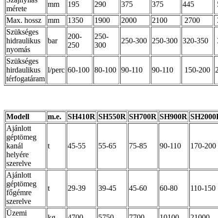
mm
195
290
375
375
445
mérete
Max. hossz
mm
1350
1900
2000
2100
2700
Szükséges
200-
250-
hidraulikus
bar
250-300
250-300
320-350
250
300
nyomás
Szükséges
hirdaulikus
l/perc
60-100
80-100
90-110
90-110
150-200
térfogatáram
Modell
m.e.
SH410R
SH550R
SH700R
SH900R
SH2000
Ajánlott
géptömeg
kanál
t
45-55
55-65
75-85
90-110
170-200
helyére
szerelve
Ajánlott
géptömeg
t
29-39
39-45
45-60
60-80
110-150
főgémre
szerelve
Üzemi
kg
4700
5750
7700
10100
21000