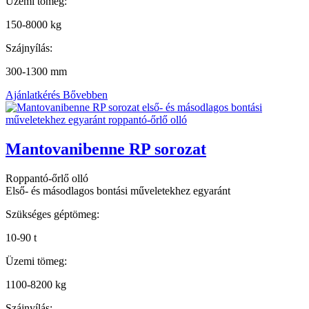
Üzemi tömeg:
150-8000 kg
Szájnyílás:
300-1300 mm
Ajánlatkérés
Bővebben
Mantovanibenne RP sorozat
Roppantó-őrlő olló
Első- és másodlagos bontási műveletekhez egyaránt
Szükséges géptömeg:
10-90 t
Üzemi tömeg:
1100-8200 kg
Szájnyílás: