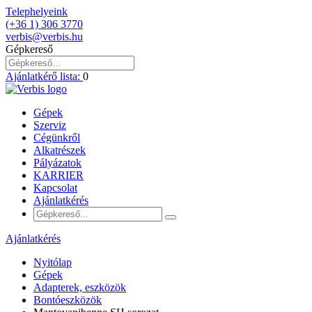
Telephelyeink
(+36 1) 306 3770
verbis@verbis.hu
Gépkereső
Ajánlatkérő lista:
0
Gépek
Szerviz
Cégünkről
Alkatrészek
Pályázatok
KARRIER
Kapcsolat
Ajánlatkérés
Ajánlatkérés
Nyitólap
Gépek
Adapterek, eszközök
Bontóeszközök