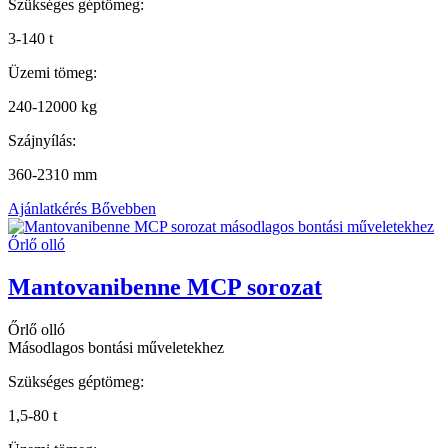
Szükséges géptömeg:
3-140 t
Üzemi tömeg:
240-12000 kg
Szájnyílás:
360-2310 mm
Ajánlatkérés
Bővebben
Mantovanibenne MCP sorozat
Őrlő olló
Másodlagos bontási műveletekhez
Szükséges géptömeg:
1,5-80 t