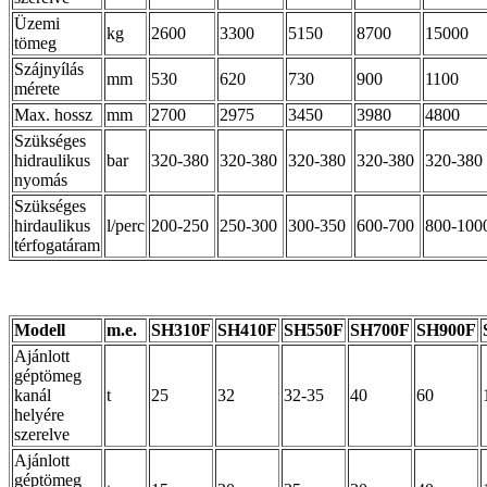
Üzemi
kg
2600
3300
5150
8700
15000
tömeg
Szájnyílás
mm
530
620
730
900
1100
mérete
Max. hossz
mm
2700
2975
3450
3980
4800
Szükséges
hidraulikus
bar
320-380
320-380
320-380
320-380
320-380
nyomás
Szükséges
hirdaulikus
l/perc
200-250
250-300
300-350
600-700
800-100
térfogatáram
Modell
m.e.
SH310F
SH410F
SH550F
SH700F
SH900F
Ajánlott
géptömeg
kanál
t
25
32
32-35
40
60
helyére
szerelve
Ajánlott
géptömeg