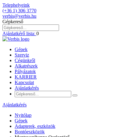
Telephelyeink
(+36 1) 306 3770
verbis@verbis.hu
Gépkereső
Ajánlatkérő lista:
0
Gépek
Szerviz
Cégünkről
Alkatrészek
Pályázatok
KARRIER
Kapcsolat
Ajánlatkérés
Ajánlatkérés
Nyitólap
Gépek
Adapterek, eszközök
Bontóeszközök