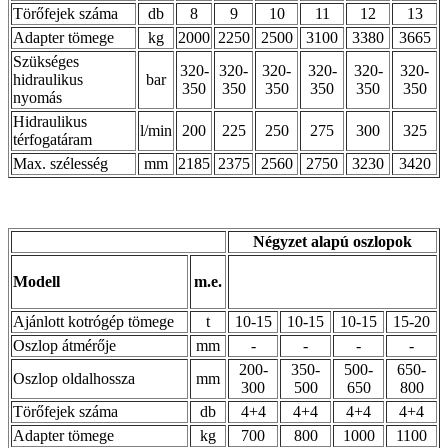
Törőfejek száma
db
8
9
10
11
12
13
Adapter tömege
kg
2000
2250
2500
3100
3380
3665
Szükséges
320-
320-
320-
320-
320-
320-
hidraulikus
bar
350
350
350
350
350
350
nyomás
Hidraulikus
l/min
200
225
250
275
300
325
térfogatáram
Max. szélesség
mm
2185
2375
2560
2750
3230
3420
Négyzet alapú oszlopok
Modell
m.e.
Ajánlott kotrógép tömege
t
10-15
10-15
10-15
15-20
Oszlop átmérője
mm
-
-
-
-
200-
350-
500-
650-
Oszlop oldalhossza
mm
300
500
650
800
Törőfejek száma
db
4+4
4+4
4+4
4+4
Adapter tömege
kg
700
800
1000
1100