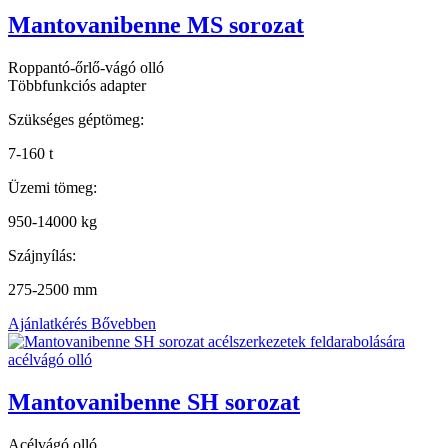
Mantovanibenne MS sorozat
Roppantó-őrlő-vágó olló
Többfunkciós adapter
Szükséges géptömeg:
7-160 t
Üzemi tömeg:
950-14000 kg
Szájnyílás:
275-2500 mm
Ajánlatkérés
Bővebben
Mantovanibenne SH sorozat
Acélvágó olló