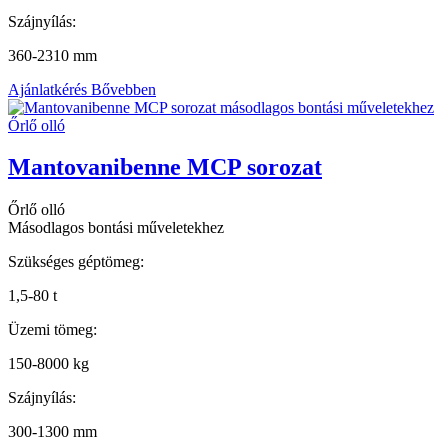
Szájnyílás:
360-2310 mm
Ajánlatkérés
Bővebben
Mantovanibenne MCP sorozat
Őrlő olló
Másodlagos bontási műveletekhez
Szükséges géptömeg:
1,5-80 t
Üzemi tömeg:
150-8000 kg
Szájnyílás:
300-1300 mm