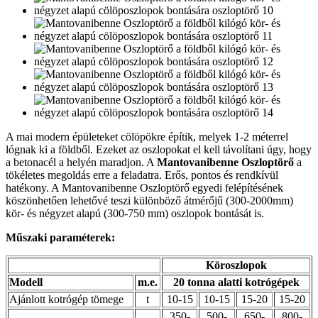
A mai modern épületeket cölöpökre építik, melyek 1-2 méterrel
lógnak ki a földből. Ezeket az oszlopokat el kell távolítani úgy, hogy
a betonacél a helyén maradjon. A
Mantovanibenne Oszloptörő
a
tökéletes megoldás erre a feladatra. Erős, pontos és rendkívül
hatékony. A Mantovanibenne Oszloptörő egyedi felépítésének
köszönhetően lehetővé teszi különböző átmérőjű (300-2000mm)
kör- és négyzet alapú (300-750 mm) oszlopok bontását is.
Műszaki paraméterek:
Köroszlopok
Modell
m.e.
20 tonna alatti kotrógépek
Ajánlott kotrógép tömege
t
10-15
10-15
15-20
15-20
350-
500-
650-
800-