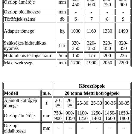
Oszlop átmérője
mm
450
600
750
900
Oszlop oldalhossza
mm
-
-
-
-
Törőfejek száma
db
6
7
8
9
Adapter tömege
kg
1000
1160
1330
1490
Szükséges hidraulikus
320-
320-
320-
320-
bar
nyomás
350
350
350
350
Hidraulikus térfogatáram
l/min
150
175
200
225
Max. szélesség
mm
1700
1900
2050
2200
Köroszlopok
Modell
m.e.
20 tonna feletti kotrógépek
Ajánlott kotrógép
20-
20-
t
25-30
25-30
30-35
30-35
tömege
25
25
750-
900-
1100-
1250-
1450-
1650-
Oszlop átmérője
mm
900
1050
1250
1400
1600
1800
Oszlop
mm
-
-
-
-
-
-
oldalhossza