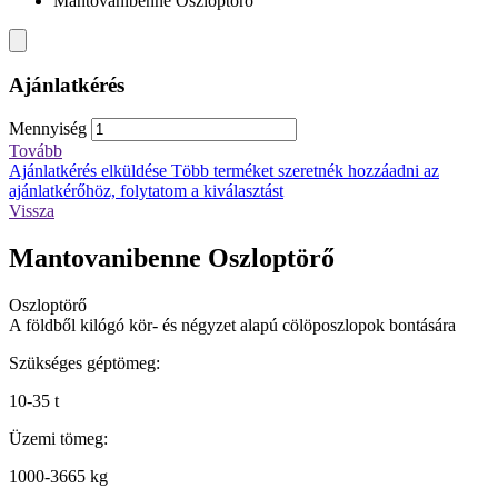
Mantovanibenne Oszloptörő
Ajánlatkérés
Mennyiség
Tovább
Ajánlatkérés elküldése
Több terméket szeretnék hozzáadni az
ajánlatkérőhöz, folytatom a kiválasztást
Vissza
Mantovanibenne Oszloptörő
Oszloptörő
A földből kilógó kör- és négyzet alapú cölöposzlopok bontására
Szükséges géptömeg:
10-35 t
Üzemi tömeg:
1000-3665 kg