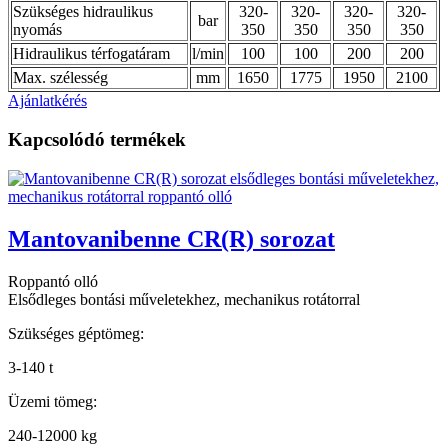
Szükséges hidraulikus
320-
320-
320-
320-
bar
nyomás
350
350
350
350
Hidraulikus térfogatáram
l/min
100
100
200
200
Max. szélesség
mm
1650
1775
1950
2100
Ajánlatkérés
Kapcsolódó termékek
Mantovanibenne CR(R) sorozat
Roppantó olló
Elsődleges bontási műveletekhez, mechanikus rotátorral
Szükséges géptömeg:
3-140 t
Üzemi tömeg:
240-12000 kg