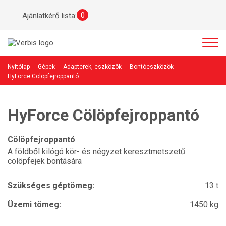
0
Ajánlatkérő lista:
Nyitólap
Gépek
Adapterek, eszközök
Bontóeszközök
HyForce Cölöpfejroppantó
HyForce Cölöpfejroppantó
Cölöpfejroppantó
A földből kilógó kör- és négyzet keresztmetszetű
cölöpfejek bontására
Szükséges géptömeg:
13 t
Üzemi tömeg:
1450 kg