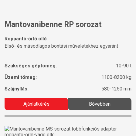
Mantovanibenne RP sorozat
Roppantó-őrlő olló
Első- és másodlagos bontási műveletekhez egyaránt
Szükséges géptömeg:
10-90 t
Üzemi tömeg:
1100-8200 kg
Szájnyílás:
580-1250 mm
Ajánlatkérés
Bővebben