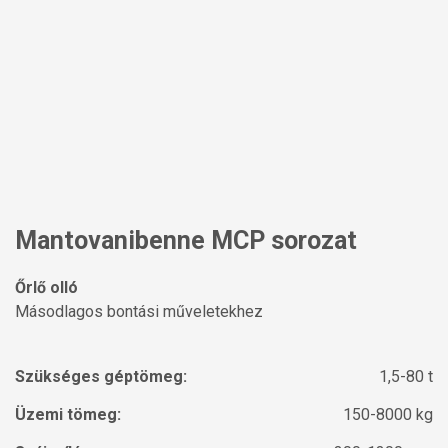
Mantovanibenne MCP sorozat
Őrlő olló
Másodlagos bontási műveletekhez
Szükséges géptömeg:
1,5-80 t
Üzemi tömeg:
150-8000 kg