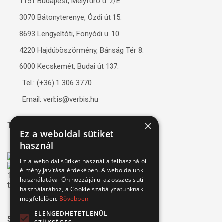
1151 Budapest, Mélyfúró u. 2/E.
3070 Bátonyterenye, Ózdi út 15.
8693 Lengyeltóti, Fonyódi u. 10.
4220 Hajdúböszörmény, Bánság Tér 8.
6000 Kecskemét, Budai út 137.
Tel.: (+36) 1 306 3770
Email: verbis@verbis.hu
×
Tanúsítványaink
Ez a weboldal sütiket
használ
Ez a weboldal sütiket használ a felhasználói
élmény javítása érdekében. A weboldalunk
használatával Ön hozzájárul az összes süti
használatához, a Cookie szabályzatunknak
megfelelően.
Bővebben
ELENGEDHETETLENÜL
Széchenyi 2020