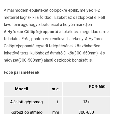
A mai modern épületeket cölöpökre építik, melyek 1-2
méterrel lógnak ki a földből. Ezeket az oszlopokat el kell
távolítani úgy, hogy a betonacél a helyén maradjon.
A
Hyforce Cölöpfejroppantó
a tökéletes megoldás erre a
feladatra. Erős, pontos és rendkívül hatékony. A HyForce
Cölöpfejroppantó egyedi felépítésének köszönhetően
lehetővé teszi különböző átmérőjű kör(300-650mm)- és
négyzet(300-500mm) alapú oszlopok bontását is.
Főbb paraméterek
PCR-650
Modell
m.e.
Ajánlott géptömeg
t
13+
Köroszlop átmérő
mm
300-650