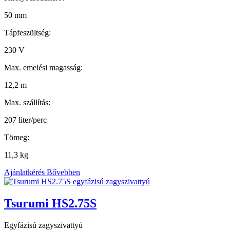
50 mm
Tápfeszültség:
230 V
Max. emelési magasság:
12,2 m
Max. szállítás:
207 liter/perc
Tömeg:
11,3 kg
Ajánlatkérés
Bővebben
Tsurumi HS2.75S
Egyfázisú zagyszivattyú