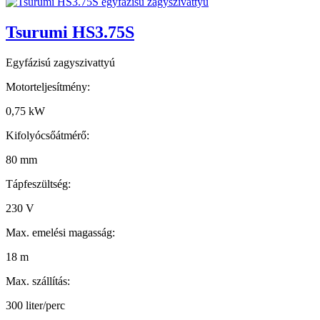
Tsurumi HS3.75S
Egyfázisú zagyszivattyú
Motorteljesítmény:
0,75 kW
Kifolyócsőátmérő:
80 mm
Tápfeszültség:
230 V
Max. emelési magasság:
18 m
Max. szállítás:
300 liter/perc