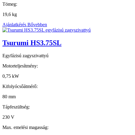
Tömeg:
19,6 kg
Ajánlatkérés
Bővebben
Tsurumi HS3.75SL
Egyfázisú zagyszivattyú
Motorteljesítmény:
0,75 kW
Kifolyócsőátmérő:
80 mm
Tápfeszültség:
230 V
Max. emelési magasság: