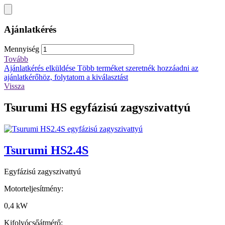
Ajánlatkérés
Mennyiség
Tovább
Ajánlatkérés elküldése
Több terméket szeretnék hozzáadni az
ajánlatkérőhöz, folytatom a kiválasztást
Vissza
Tsurumi HS egyfázisú zagyszivattyú
Tsurumi HS2.4S
Egyfázisú zagyszivattyú
Motorteljesítmény:
0,4 kW
Kifolyócsőátmérő: