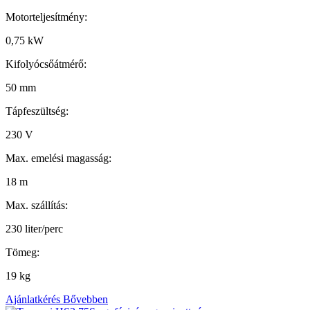
Motorteljesítmény:
0,75 kW
Kifolyócsőátmérő:
50 mm
Tápfeszültség:
230 V
Max. emelési magasság:
18 m
Max. szállítás:
230 liter/perc
Tömeg:
19 kg
Ajánlatkérés
Bővebben