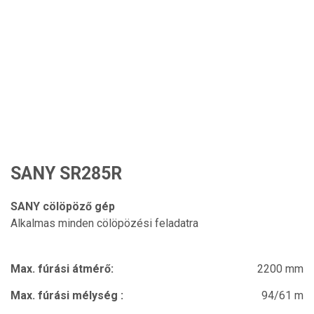
SANY SR285R
SANY cölöpöző gép
Alkalmas minden cölöpözési feladatra
Max. fúrási átmérő:
2200 mm
Max. fúrási mélység :
94/61 m