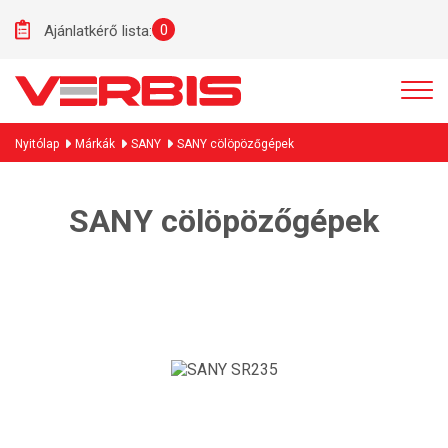
0
Ajánlatkérő lista:
Nyitólap
Márkák
SANY
SANY cölöpözőgépek
SANY cölöpözőgépek