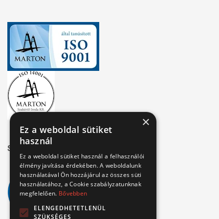
×
Ez a weboldal sütiket
használ
Széchenyi 2020
Ez a weboldal sütiket használ a felhasználói
élmény javítása érdekében. A weboldalunk
használatával Ön hozzájárul az összes süti
használatához, a Cookie szabályzatunknak
megfelelően.
Bővebben
ELENGEDHETETLENÜL
SZÜKSÉGES