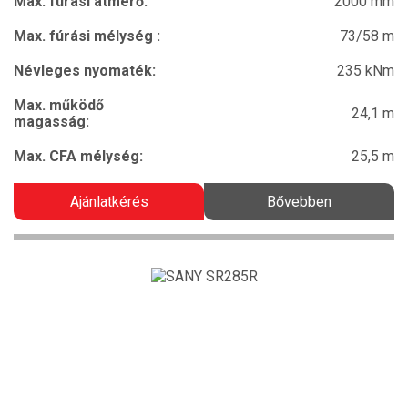
Max. fúrási átmérő:
2000 mm
Max. fúrási mélység :
73/58 m
Névleges nyomaték:
235 kNm
Max. működő
24,1 m
magasság:
Max. CFA mélység:
25,5 m
Ajánlatkérés
Bővebben