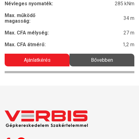
Névleges nyomaték:
285 kNm
Max. működő
34 m
magasság:
Max. CFA mélység:
27 m
Max. CFA átmérő:
1,2 m
Ajánlatkérés
Bővebben