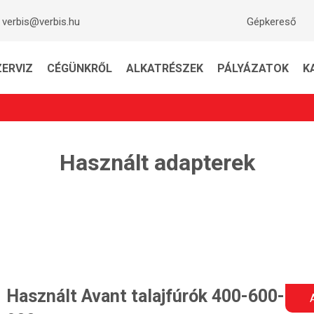
verbis@verbis.hu
Gépkereső
ZERVIZ
CÉGÜNKRŐL
ALKATRÉSZEK
PÁLYÁZATOK
K
Használt adapterek
Használt Avant talajfúrók 400-600-