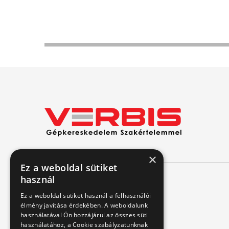
×
Ez a weboldal sütiket
használ
Kapcsolat
Ez a weboldal sütiket használ a felhasználói
élmény javítása érdekében. A weboldalunk
használatával Ön hozzájárul az összes süti
1151 Budapest, Mélyfúró u. 2/E.
használatához, a Cookie szabályzatunknak