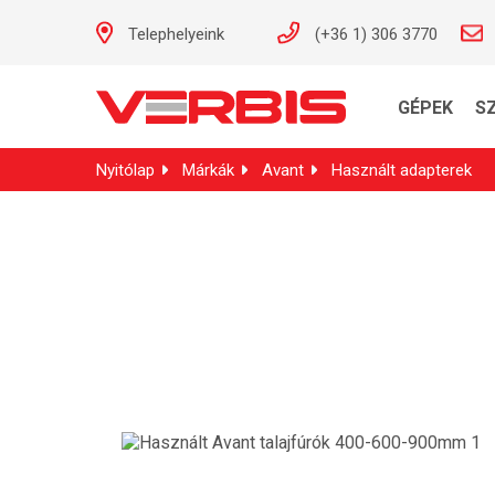
Telephelyeink
(+36 1) 306 3770
GÉPEK
S
Nyitólap
Márkák
Avant
Használt adapterek