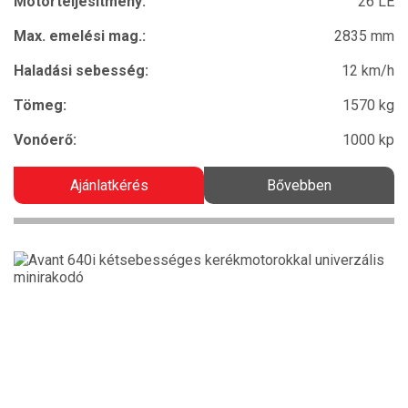
Motorteljesítmény:
26 LE
Max. emelési mag.:
2835 mm
Haladási sebesség:
12 km/h
Tömeg:
1570 kg
Vonóerő:
1000 kp
Ajánlatkérés
Bővebben