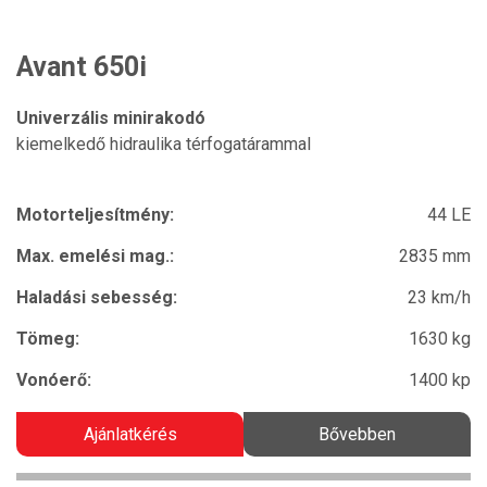
Avant 650i
Univerzális minirakodó
kiemelkedő hidraulika térfogatárammal
Motorteljesítmény:
44 LE
Max. emelési mag.:
2835 mm
Haladási sebesség:
23 km/h
Tömeg:
1630 kg
Vonóerő:
1400 kp
Ajánlatkérés
Bővebben