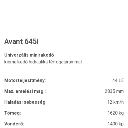
Avant 645i
Univerzális minirakodó
kiemelkedő hidraulika térfogatárammal
Motorteljesítmény:
44 LE
Max. emelési mag.:
2835 mm
Haladási sebesség:
12 km/h
Tömeg:
1620 kg
Vonóerő:
1400 kp