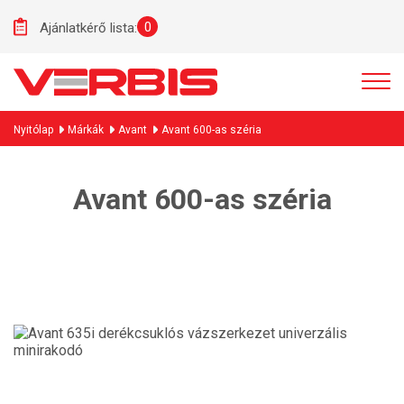
0
Ajánlatkérő lista:
Nyitólap
Márkák
Avant
Avant 600-as széria
Avant 600-as széria