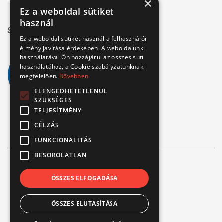
×
Ez a weboldal sütiket
használ
Széchenyi 2020
Ez a weboldal sütiket használ a felhasználói
élmény javítása érdekében. A weboldalunk
használatával Ön hozzájárul az összes süti
használatához, a Cookie szabályzatunknak
megfelelően.
Bővebben
ELENGEDHETETLENÜL
SZÜKSÉGES
TELJESÍTMÉNY
CÉLZÁS
FUNKCIONALITÁS
BESOROLATLAN
© Verbis Kft 2026
ÖSSZES ELFOGADÁSA
ÁSZF
ÖSSZES ELUTASÍTÁSA
Adatvédelem
Impresszum