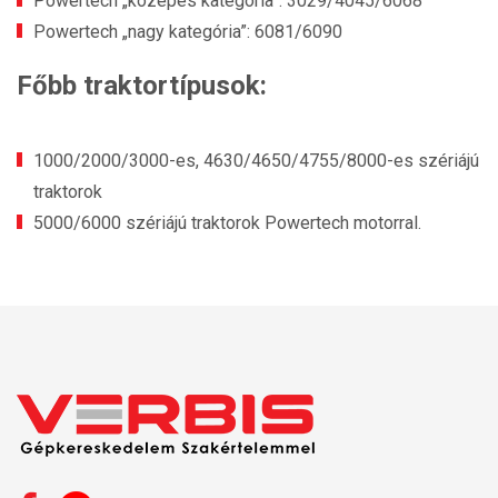
Powertech „közepes kategória”: 3029/4045/6068
Powertech „nagy kategória”: 6081/6090
Főbb traktortípusok:
1000/2000/3000-es, 4630/4650/4755/8000-es szériájú
traktorok
5000/6000 szériájú traktorok Powertech motorral.