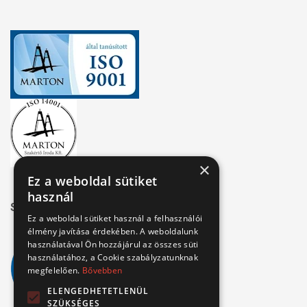
×
Ez a weboldal sütiket
használ
Széchenyi 2020
Ez a weboldal sütiket használ a felhasználói
élmény javítása érdekében. A weboldalunk
használatával Ön hozzájárul az összes süti
használatához, a Cookie szabályzatunknak
megfelelően.
Bővebben
ELENGEDHETETLENÜL
SZÜKSÉGES