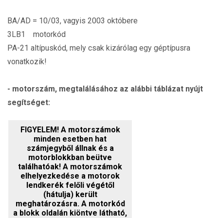
BA/AD = 10/03, vagyis 2003 októbere
3LB1 motorkód
PA-21 altípuskód, mely csak kizárólag egy géptípusra
vonatkozik!
- motorszám, megtalálásához az alábbi táblázat nyújt
segítséget:
FIGYELEM! A motorszámok
minden esetben hat
számjegyből állnak és a
motorblokkban beütve
találhatóak!
A motorszámok
elhelyezkedése a motorok
lendkerék felőli végétől
(hátulja) került
meghatározásra. A motorkód
a blokk oldalán kiöntve látható,