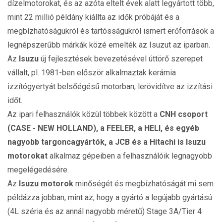
dízelmotorokat, és az azóta eltelt évek alatt legyártott több,
mint 22 millió példány kiállta az idők próbáját és a
megbízhatóságukról és tartósságukról ismert erőforrások a
legnépszerűbb márkák közé emelték az Isuzut az iparban.
Az
Isuzu
új fejlesztések bevezetésével úttörő szerepet
vállalt, pl. 1981-ben először alkalmaztak kerámia
izzítógyertyát belsőégésű motorban, lerövidítve az izzítási
időt.
Az ipari felhasználók közül többek között a
CNH csoport
(CASE - NEW HOLLAND), a FEELER, a HELI, és egyéb
nagyobb targoncagyártók, a JCB és a Hitachi is
Isuzu
motorokat
alkalmaz gépeiben a felhasználóik legnagyobb
megelégedésére.
Az
Isuzu motorok
minőségét és megbízhatóságát mi sem
példázza jobban, mint az, hogy a gyártó a legújabb gyártású
(4L széria és az annál nagyobb méretű) Stage 3A/Tier 4