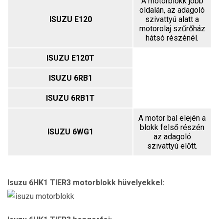
A motorblokk jobb
oldalán, az adagoló
ISUZU E120
szivattyú alatt a
motorolaj szűrőház
hátsó részénél.
ISUZU E120T
ISUZU 6RB1
ISUZU 6RB1T
A motor bal elején a
blokk felső részén
ISUZU 6WG1
az adagoló
szivattyú előtt.
Isuzu
6HK1 TIER3
motorblokk hüvelyekkel: