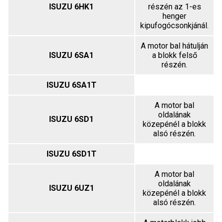
ISUZU 6HK1
részén az 1-es
henger
kipufogócsonkjánál.
A motor bal hátulján
ISUZU 6SA1
a blokk felső
részén.
ISUZU 6SA1T
A motor bal
oldalának
ISUZU 6SD1
közepénél a blokk
alsó részén.
ISUZU 6SD1T
A motor bal
oldalának
ISUZU 6UZ1
közepénél a blokk
alsó részén.