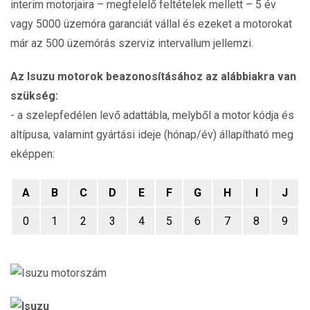
interim motorjaira – megfelelő feltételek mellett – 5 év
vagy 5000 üzemóra garanciát vállal és ezeket a motorokat
már az 500 üzemórás szerviz intervallum jellemzi.
Az Isuzu motorok beazonosításához az alábbiakra van
szükség:
- a szelepfedélen levő adattábla, melyből a motor kódja és
altípusa, valamint gyártási ideje (hónap/év) állapítható meg
eképpen:
A
B
C
D
E
F
G
H
I
J
0
1
2
3
4
5
6
7
8
9