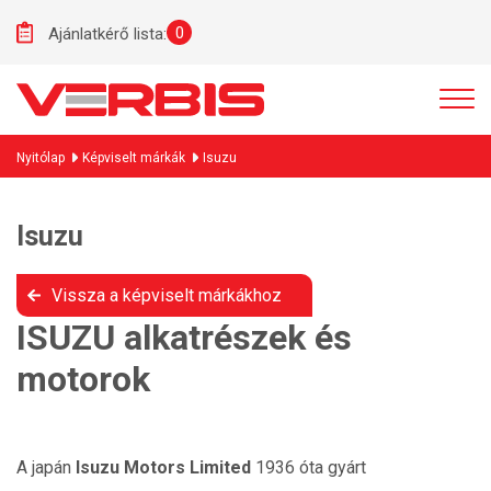
0
Ajánlatkérő lista:
Nyitólap
Képviselt márkák
Isuzu
Isuzu
Vissza a képviselt márkákhoz
ISUZU alkatrészek és
motorok
A japán
Isuzu Motors Limited
1936 óta gyárt