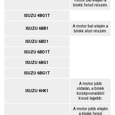
motor bal elején a
blokk felső részén.
ISUZU 4BG1T
A motor bal elején a
ISUZU 6BB1
blokk alsó részén.
ISUZU 6BD1
ISUZU 6BD1T
ISUZU 6BG1
ISUZU 6BG1T
A motor jobb
oldalán, a blokk
ISUZU 4HK1
középvonalától
kissé lejjebb.
A motor jobb elején
a blokk felső