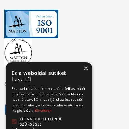
×
Ez a weboldal sütiket
használ
Széchenyi 2020
Ez a weboldal sütiket használ a felhasználói
élmény javítása érdekében. A weboldalunk
használatával Ön hozzájárul az összes süti
használatához, a Cookie szabályzatunknak
megfelelően.
Bővebben
ELENGEDHETETLENÜL
SZÜKSÉGES