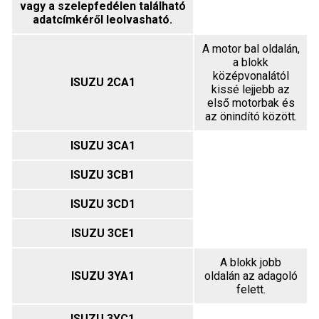
vagy a szelepfedélen található
adatcímkéről leolvasható.
A motor bal oldalán,
a blokk
középvonalától
ISUZU 2CA1
kissé lejjebb az
első motorbak és
az önindító között.
ISUZU 3CA1
ISUZU 3CB1
ISUZU 3CD1
ISUZU 3CE1
A blokk jobb
ISUZU 3YA1
oldalán az adagoló
felett.
ISUZU 3YC1