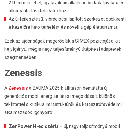
210 mm is lehet, így kiválóan alkalmas burkolatjavítási és
útkarbantartási feladatokhoz.
Az új fejlesztésű, vibrációcsillapított szerkezet csökkenti
a kezelőre ható terhelést és növeli a gép élettartamát.
Ezek az újdonságok megerősítik a SIMEX pozícióját a kis
helyigényű, mégis nagy teljesítményű útépítési adapterek
szegmensében.
Zenessis
A
Zenessis
a BAUMA 2025 kiállításon bemutatta új
generációs mobil energiaellátási megoldásait, különös
tekintettel a kritikus infrastruktúrák és katasztrófavédelmi
alkalmazások igényeire:
ZenPower H-es széria
– új, nagy teljesítményű mobil