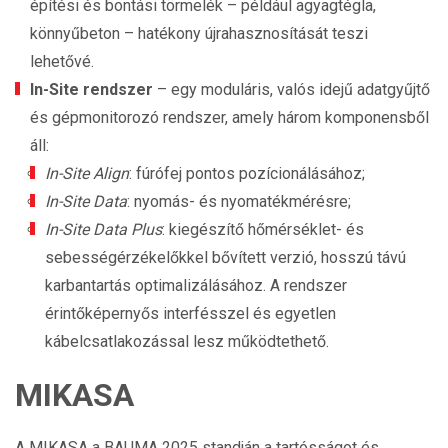
építési és bontási törmelék – például agyagtégla,
könnyűbeton – hatékony újrahasznosítását teszi
lehetővé.
In-Site rendszer
– egy moduláris, valós idejű adatgyűjtő
és gépmonitorozó rendszer, amely három komponensből
áll:
In-Site Align
: fúrófej pontos pozícionálásához;
In-Site Data
: nyomás- és nyomatékmérésre;
In-Site Data Plus
: kiegészítő hőmérséklet- és
sebességérzékelőkkel bővített verzió, hosszú távú
karbantartás optimalizálásához. A rendszer
érintőképernyős interfésszel és egyetlen
kábelcsatlakozással lesz működtethető.
MIKASA
A MIKASA a BAUMA 2025 standján a tartósságot és