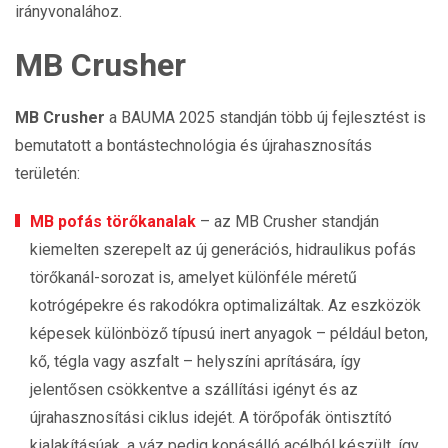
irányvonalához.
MB Crusher
MB Crusher
a BAUMA 2025 standján több új fejlesztést is
bemutatott a bontástechnológia és újrahasznosítás
területén:
MB pofás törőkanalak
– az MB Crusher standján
kiemelten szerepelt az új generációs, hidraulikus pofás
törőkanál-sorozat is, amelyet különféle méretű
kotrógépekre és rakodókra optimalizáltak. Az eszközök
képesek különböző típusú inert anyagok – például beton,
kő, tégla vagy aszfalt – helyszíni aprítására, így
jelentősen csökkentve a szállítási igényt és az
újrahasznosítási ciklus idejét. A törőpofák öntisztító
kialakításúak, a váz pedig kopásálló acélból készült, így