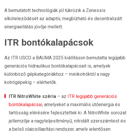
A bemutatott technológiák jól tükrözik a Zenessis
elköteleződését az adaptív, megbízható és decentralizált
energiaellátás jövője mellett.
ITR bontókalapácsok
Az ITR USCO a BAUMA 2025 kiállításon bemutatta legújabb
generációs hidraulikus bontókalapácsait is, amelyek
különböző gépkategóriákhoz – minikotróktól a nagy
kotrógépekig – elérhetők.
ITR NitroWhite széria
– az
ITR legújabb generációs
bontókalapácsai
, amelyeket a maximális ütőenergia és
tartósság elérésére fejlesztettek ki. A NitroWhite sorozat
jellemzője a nagyteljesítményű, nitridált szerszámtest és
a belső olajcsillapítási rendszer, amely jelentősen