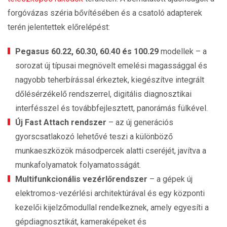
forgóvázas széria bővítésében és a csatoló adapterek
terén jelentettek előrelépést:
Pegasus 60.22, 60.30, 60.40 és 100.29
modellek – a
sorozat új típusai megnövelt emelési magassággal és
nagyobb teherbírással érkeztek, kiegészítve integrált
dőlésérzékelő rendszerrel, digitális diagnosztikai
interfésszel és továbbfejlesztett, panorámás fülkével.
Új Fast Attach rendszer
– az új generációs
gyorscsatlakozó lehetővé teszi a különböző
munkaeszközök másodpercek alatti cseréjét, javítva a
munkafolyamatok folyamatosságát.
Multifunkcionális vezérlőrendszer
– a gépek új
elektromos-vezérlési architektúrával és egy központi
kezelői kijelzőmodullal rendelkeznek, amely egyesíti a
gépdiagnosztikát, kameraképeket és