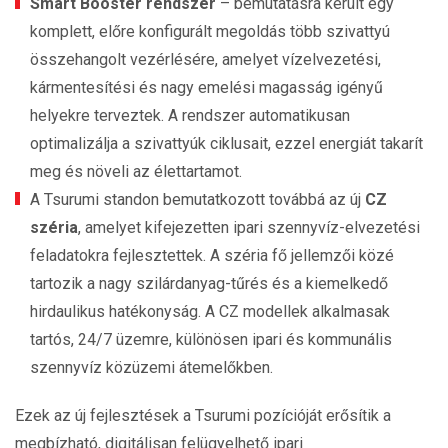
Smart Booster rendszer
– bemutatásra került egy
komplett, előre konfigurált megoldás több szivattyú
összehangolt vezérlésére, amelyet vízelvezetési,
kármentesítési és nagy emelési magasság igényű
helyekre terveztek. A rendszer automatikusan
optimalizálja a szivattyúk ciklusait, ezzel energiát takarít
meg és növeli az élettartamot.
A Tsurumi standon bemutatkozott továbbá az új
CZ
széria
, amelyet kifejezetten ipari szennyvíz-elvezetési
feladatokra fejlesztettek. A széria fő jellemzői közé
tartozik a nagy szilárdanyag-tűrés és a kiemelkedő
hirdaulikus hatékonyság. A CZ modellek alkalmasak
tartós, 24/7 üzemre, különösen ipari és kommunális
szennyvíz közüzemi átemelőkben.
Ezek az új fejlesztések a Tsurumi pozícióját erősítik a
megbízható, digitálisan felügyelhető ipari