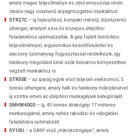
amely magas teljesítménye és zéró emissziója révén
ideális nagy volumenű anyagmozgatási munkákhoz.
STR27C
– új fejlesztésű, kompakt méretű, dízelüzemű
úthenger, amelyet a kis és közepes útépítési
feladatokhoz optimalizáltak. A gép fejlett tömörítési
teljesítménnyel, ergonomikus kezelőfelülettel és
alacsony üzemanyag-fogyasztással rendelkezik, így
hatékony megoldást kínál szűk belvárosi környezetben
végzett munkákhoz is.
STR50E
– az iparág egyik első teljesen elektromos, 5
tonnás úthengere, amely halk és hatékony működésével
új szintre emeli az útépítési munkagépek kategóriáját.
SMHW40G5
– új, 40 tonnás átrakógép 17 méteres
munkasugárral, amely nehéz rakodási és válogatási
feladatokra optimalizált.
SY10U
– a SANY első „mikrokotrógépe”, amely