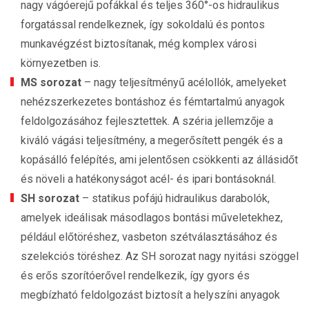
nagy vágóerejű pofákkal és teljes 360°-os hidraulikus
forgatással rendelkeznek, így sokoldalú és pontos
munkavégzést biztosítanak, még komplex városi
környezetben is.
MS sorozat
– nagy teljesítményű acélollók, amelyeket
nehézszerkezetes bontáshoz és fémtartalmú anyagok
feldolgozásához fejlesztettek. A széria jellemzője a
kiváló vágási teljesítmény, a megerősített pengék és a
kopásálló felépítés, ami jelentősen csökkenti az állásidőt
és növeli a hatékonyságot acél- és ipari bontásoknál.
SH sorozat
– statikus pofájú hidraulikus darabolók,
amelyek ideálisak másodlagos bontási műveletekhez,
például előtöréshez, vasbeton szétválasztásához és
szelekciós töréshez. Az SH sorozat nagy nyitási szöggel
és erős szorítóerővel rendelkezik, így gyors és
megbízható feldolgozást biztosít a helyszíni anyagok