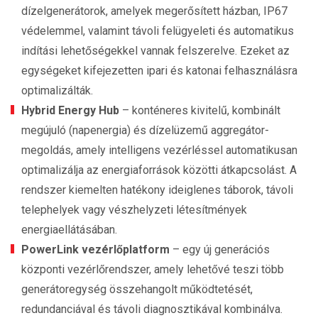
dízelgenerátorok, amelyek megerősített házban, IP67
védelemmel, valamint távoli felügyeleti és automatikus
indítási lehetőségekkel vannak felszerelve. Ezeket az
egységeket kifejezetten ipari és katonai felhasználásra
optimalizálták.
Hybrid Energy Hub
– konténeres kivitelű, kombinált
megújuló (napenergia) és dízelüzemű aggregátor-
megoldás, amely intelligens vezérléssel automatikusan
optimalizálja az energiaforrások közötti átkapcsolást. A
rendszer kiemelten hatékony ideiglenes táborok, távoli
telephelyek vagy vészhelyzeti létesítmények
energiaellátásában.
PowerLink vezérlőplatform
– egy új generációs
központi vezérlőrendszer, amely lehetővé teszi több
generátoregység összehangolt működtetését,
redundanciával és távoli diagnosztikával kombinálva.