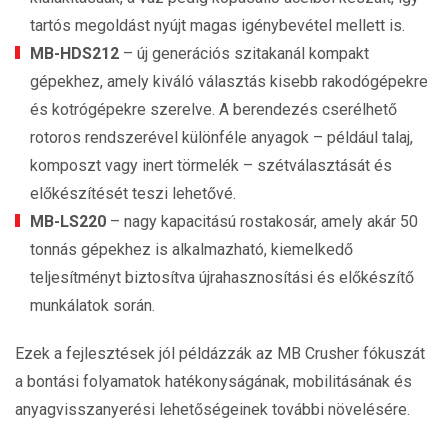
tartós megoldást nyújt magas igénybevétel mellett is.
MB-HDS212
– új generációs szitakanál kompakt
gépekhez, amely kiváló választás kisebb rakodógépekre
és kotrógépekre szerelve. A berendezés cserélhető
rotoros rendszerével különféle anyagok – például talaj,
komposzt vagy inert törmelék – szétválasztását és
előkészítését teszi lehetővé.
MB-LS220
– nagy kapacitású rostakosár, amely akár 50
tonnás gépekhez is alkalmazható, kiemelkedő
teljesítményt biztosítva újrahasznosítási és előkészítő
munkálatok során.
Ezek a fejlesztések jól példázzák az MB Crusher fókuszát
a bontási folyamatok hatékonyságának, mobilitásának és
anyagvisszanyerési lehetőségeinek további növelésére.