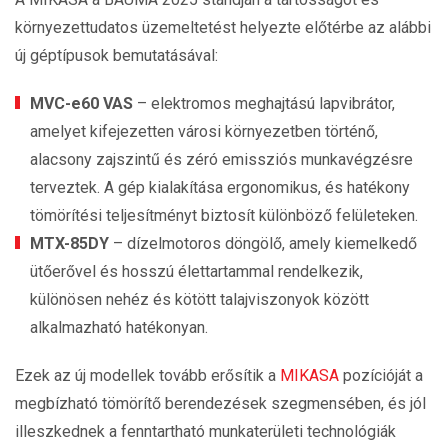
környezettudatos üzemeltetést helyezte előtérbe az alábbi
új géptípusok bemutatásával:
MVC-e60 VAS
– elektromos meghajtású lapvibrátor,
amelyet kifejezetten városi környezetben történő,
alacsony zajszintű és zéró emissziós munkavégzésre
terveztek. A gép kialakítása ergonomikus, és hatékony
tömörítési teljesítményt biztosít különböző felületeken.
MTX-85DY
– dízelmotoros döngölő, amely kiemelkedő
ütőerővel és hosszú élettartammal rendelkezik,
különösen nehéz és kötött talajviszonyok között
alkalmazható hatékonyan.
Ezek az új modellek tovább erősítik a
MIKASA
pozícióját a
megbízható tömörítő berendezések szegmensében, és jól
illeszkednek a fenntartható munkaterületi technológiák