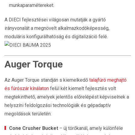
munkaparamétereket.
A DIECI fejlesztései világosan mutatják a gyártó
irányvonalát a megnövelt alkalmazkodóképesség,
moduláris konfigurálhatóság és digitalizáció felé.
Auger Torque
Az Auger Torque standján s kiemelkedő
talajfúró meghajtó
és fúrószár kínálaton
felül két kiemelt fejlesztés volt
megtekinthető, amelyek jelentős előrelépést képviselnek a
helyszíni feldolgozási technológiák és gépadaptív
megoldások területén:
Cone Crusher Bucket
– új törőkanál, amely különféle