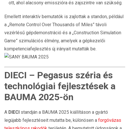
ott, ahol alacsony emisszióra és zajszintre van szükség.
Emellett interaktív bemutatók is zajlottak a standon, például
a „Remote Control Over Thousands of Miles” távoli
vezérlésű gépdemonstráció és a „Construction Simulation
Game” szimulációs élmény, amelyek a gépkezelői
kompetenciafejlesztés új irányait mutatták be.
DIECI – Pegasus széria és
technológiai fejlesztések a
BAUMA 2025-ön
A
DIECI
standján a BAUMA 2025 kiállításon a gyártó
legújabb fejlesztéseit mutatta be, különösen a
forgóvázas
teleszkópos rakodók
területén. A bemutatott újdonságok a