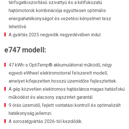
térfogatkiszorítású szivattyú és a kétfokozatú
hajtómotorok kombinációja együttesen optimális
energiahatékonyságot és vezetési kényelmet tesz
lehetővé.
A gyártás 2025 negyedik negyedévében indul.
e747 modell
:
47 kWh-s OptiTemp® akkumulátorral működő, négy
egyedi eWheel elektromotorral felszerelt modell,
amelyet kifejezetten hosszú üzemidőre fejlesztettek.
A gép közvetlen elektromos hajtáslánca magas hatásfokú
működést és alacsony zajszintet garantál.
9 órás üzemidő, fejlett vontatási kontroll és optimalizált
hatékonyság jellemzi.
A sorozatgyártás 2026-tól kezdődik.