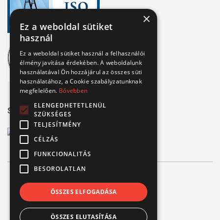
×
Ez a weboldal sütiket
használ
Ez a weboldal sütiket használ a felhasználói
élmény javítása érdekében. A weboldalunk
használatával Ön hozzájárul az összes süti
használatához, a Cookie szabályzatunknak
megfelelően.
Bővebben
ELENGEDHETETLENÜL
Széchenyi 2020
SZÜKSÉGES
TELJESÍTMÉNY
CÉLZÁS
FUNKCIONALITÁS
BESOROLATLAN
© Verbis Kft 2026
ÖSSZES ELFOGADÁSA
ÁSZF
ÖSSZES ELUTASÍTÁSA
Adatvédelem