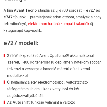
A finn
Avant Tecno
standja az új e700 sorozat –
e727
és
e747
típusok – premierjének adott otthont, amelyek a nagy
teljesítményű,
elektromos hajtású kompakt rakodók
új
kategóriáját képviselik.
e727 modell
:
27 kWh kapacitású Avant OptiTemp® akkumulátorral
szerelt, 1400 kg teherbírású gép, amely hatékonyságban
felveszi a versenyt a hasonló méretű dízelüzemű
modellekkel.
Új hajtáslánca egy elektromotorból, változtatható
térfogatáramú hidraulikaszivattyúból és két
segédszivattyúból áll.
Az
Autoshift funkció
valamint a változó