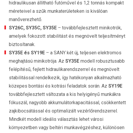
hidraulikusan állítható futóművel és 1,2 tonnás kompakt
méreteivel a szűk munkaterületeken is kiválóan
manőverezhető.
SY26C, SY35C, SY35E
– továbbfejlesztett minikotrók,
amelyek fokozott stabilitást és megnövelt teljesítményt
biztosítanak.
SY35E és SY19E
– a SANY két új, teljesen elektromos
meghajtású minikotrója. Az
SY35E
modell robusztusabb
felépítésű, fejlett hidraulikarendszerrel és megnövelt
stabilitással rendelkezik, így hatékonyan alkalmazható
közepes bontási és kotrási feladatok során. Az
SY19E
továbbfejlesztett változata a kis helyigényű munkákra
fókuszál, nagyobb akkumulátorkapacitással, csökkentett
zajkibocsátással és optimalizált vezérlőrendszerrel.
Mindkét modell ideális választás lehet városi
környezetben vagy beltéri munkavégzéshez, különösen