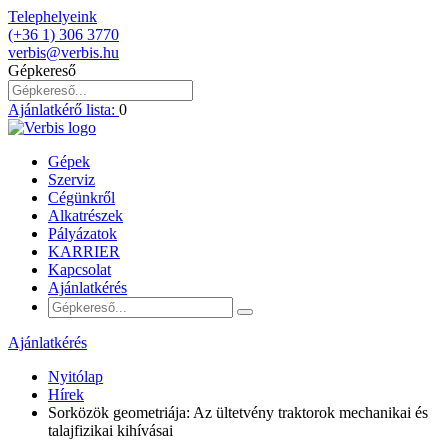
Telephelyeink
(+36 1) 306 3770
verbis@verbis.hu
Gépkereső
Ajánlatkérő lista:
0
Gépek
Szerviz
Cégünkről
Alkatrészek
Pályázatok
KARRIER
Kapcsolat
Ajánlatkérés
Ajánlatkérés
Nyitólap
Hírek
Sorközök geometriája: Az ültetvény traktorok mechanikai és
talajfizikai kihívásai