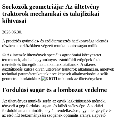
Sorközök geometriája: Az ültetvény
traktorok mechanikai és talajfizikai
kihívásai
2026.06.30.
A precíziós gyümölcs- és szőlőtermesztés hatékonysága jelentős
részben a sorközökben végzett munka pontosságán múlik.
⚙️ Az intenzív ültetvények speciális agronómiai környezetet
teremtenek, ahol a hagyományos szántóföldi erőgépek fizikai
méreteik és tömegük miatt alkalmazhatatlanok. A sikeres
gazdálkodás kulcsa olyan ültetvény traktorok alkalmazása, amelyek
technikai paramétereiket tekintve képesek alkalmazkodni a szűk
geometriai korlátokhoz.
Fordulási sugár és a lombozat védelme
Az ültetvényes munkák során az egyik legkritikusabb mérnöki
tényező a gép fordulási sugara és külső szélessége. A sorközi
fordulókban a minimális hely áll rendelkezésre, így a tengelytáv és
az első híd bekormányzási szögének optimális aránya alapvető