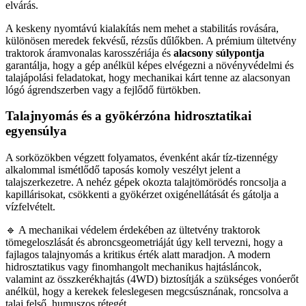
elvárás.
A keskeny nyomtávú kialakítás nem mehet a stabilitás rovására,
különösen meredek fekvésű, rézsűs dűlőkben. A prémium ültetvény
traktorok áramvonalas karosszériája és
alacsony súlypontja
garantálja, hogy a gép anélkül képes elvégezni a növényvédelmi és
talajápolási feladatokat, hogy mechanikai kárt tenne az alacsonyan
lógó ágrendszerben vagy a fejlődő fürtökben.
Talajnyomás és a gyökérzóna hidrosztatikai
egyensúlya
A sorközökben végzett folyamatos, évenként akár tíz-tizennégy
alkalommal ismétlődő taposás komoly veszélyt jelent a
talajszerkezetre. A nehéz gépek okozta talajtömörödés roncsolja a
kapillárisokat, csökkenti a gyökérzet oxigénellátását és gátolja a
vízfelvételt.
🔹 A mechanikai védelem érdekében az ültetvény traktorok
tömegeloszlását és abroncsgeometriáját úgy kell tervezni, hogy a
fajlagos talajnyomás a kritikus érték alatt maradjon. A modern
hidrosztatikus vagy finomhangolt mechanikus hajtásláncok,
valamint az összkerékhajtás (4WD) biztosítják a szükséges vonóerőt
anélkül, hogy a kerekek feleslegesen megcsúsznának, roncsolva a
talaj felső, humuszos rétegét.