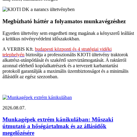
Megbízható háttér a folyamatos munkavégzéshez
Egyetlen ültetvény sem engedheti meg magának a kényszerű leállást
a kritikus növényvédelmi időszakokban.
A VERBIS Kft.
budapesti központi és 4 stratégiai vidéki
telephelyén
biztosítja a professzionális KIOTI ültetvény traktorok
alkatrész-utánpótlását és szakértő szerviztámogatását. A raktárról
azonnal elérhető kopóalkatrészek és a tervezett karbantartási
protokoll garantálják a maximális üzembiztonságot és a minimális
állásidőt az egész szezonban.
2026.08.07.
Munkagépek extrém kánikulában: Műszaki
útmutató a hőségártalmak és az állásidők
megelőzésére