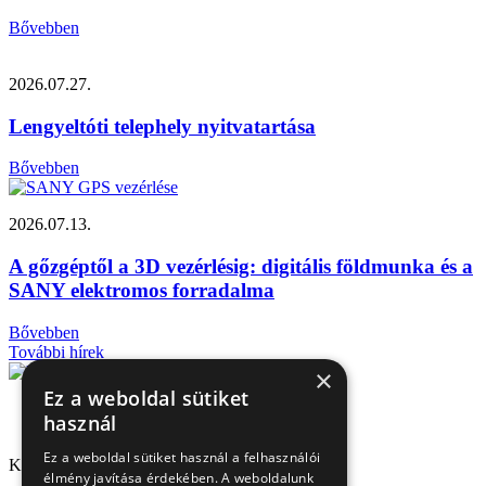
Bővebben
2026.07.27.
Lengyeltóti telephely nyitvatartása
Bővebben
2026.07.13.
A gőzgéptől a 3D vezérlésig: digitális földmunka és a
SANY elektromos forradalma
Bővebben
További hírek
×
Ez a weboldal sütiket
használ
Ez a weboldal sütiket használ a felhasználói
Kapcsolat
élmény javítása érdekében. A weboldalunk