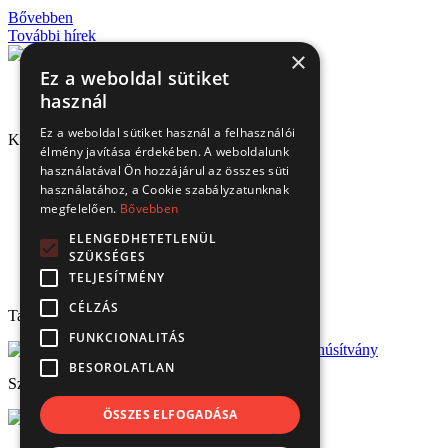
Bővebben
További hírek
×
Ez a weboldal sütiket
használ
Ez a weboldal sütiket használ a felhasználói
Kapcsolat
élmény javítása érdekében. A weboldalunk
használatával Ön hozzájárul az összes süti
1151 Budapest, Mélyfúró u. 2/E.
használatához, a Cookie szabályzatunknak
3070 Bátonyterenye, Ózdi út 15.
megfelelően.
Bővebben
8693 Lengyeltóti, Fonyódi u. 10.
4220 Hajdúböszörmény, Bánság Tér 8.
ELENGEDHETETLENÜL
6000 Kecskemét, Budai út 137.
SZÜKSÉGES
Tel.: (+36) 1 306 3770
TELJESÍTMÉNY
Email: verbis@verbis.hu
CÉLZÁS
Tanúsítványaink
FUNKCIONALITÁS
BESOROLATLAN
Széchenyi 2020
ÖSSZES ELFOGADÁSA