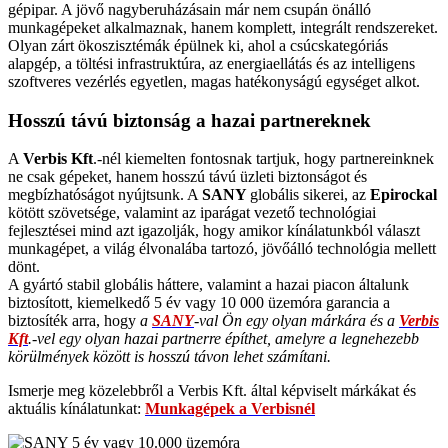
gépipar. A jövő nagyberuházásain már nem csupán önálló
munkagépeket alkalmaznak, hanem komplett, integrált rendszereket.
Olyan zárt ökoszisztémák épülnek ki, ahol a csúcskategóriás
alapgép, a töltési infrastruktúra, az energiaellátás és az intelligens
szoftveres vezérlés egyetlen, magas hatékonyságú egységet alkot.
Hosszú távú biztonság a hazai partnereknek
A
Verbis Kft
.-nél kiemelten fontosnak tartjuk, hogy partnereinknek
ne csak gépeket, hanem hosszú távú üzleti biztonságot és
megbízhatóságot nyújtsunk. A
SANY
globális sikerei, az
Epirockal
kötött szövetsége, valamint az iparágat vezető technológiai
fejlesztései mind azt igazolják, hogy amikor kínálatunkból választ
munkagépet, a világ élvonalába tartozó, jövőálló technológia mellett
dönt.
A gyártó stabil globális háttere, valamint a hazai piacon általunk
biztosított, kiemelkedő 5 év vagy 10 000 üzemóra garancia a
biztosíték arra, hogy
a
SANY
-val Ön egy olyan márkára és a
Verbis
Kft
.-vel egy olyan hazai partnerre építhet, amelyre a legnehezebb
körülmények között is hosszú távon lehet számítani.
Ismerje meg közelebbről a Verbis Kft. által képviselt márkákat és
aktuális kínálatunkat:
Munkagépek a Verbisnél