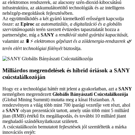
az elektromos rendszerek, az alacsony szén-dioxid-kibocsátású
infrastruktúra, az akkumulátortöltő technológiák és az intelligens
nehézgép-megoldások fejlesztésében.
Az együttműködés a két gyártó kiemelkedő erősségeit kapcsolja
össze: az
Epiroc
az
automatizálás, a digitalizáció és a globális
szerviztámogatás
terén szerzett évtizedes tapasztalatát hozza a
partnerségbe, míg a
SANY
a
rendkívül stabil gyártási kapacitását
,
valamint az
🔋⚡️
elektromos gépészet és a zöldenergia-rendszerek 🌿
terén elért technológiai fölényét
biztosítja.
Milliárdos megrendelések és hibrid óriások a
SANY
csúcstalálkozóján
Hogy ez a technológiai háttér mit jelent a gyakorlatban, azt a
SANY
nemrégiben megrendezett
Globális Bányászati Csúcstalálkozója
(Global Mining Summit) mutatta meg a kínai Hszianban. A
rendezvényen a világ több mint 700 iparági vezetője vett részt, ahol
a
SANY
olyan prezentációt tartott, amely után több mint 5 milliárd
jüan (RMB) értékű fix megállapodás, és további 10 milliárd jüant
meghaladó szándéknyilatkozat született.
A csúcstalálkozón bemutatott fejlesztések jól szemléltetik a márka
innovációs erejét: