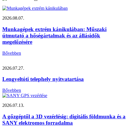
2026.08.07.
Munkagépek extrém kánikulában: Műszaki
útmutató a hőségártalmak és az állásidők
megelőzésére
Bővebben
2026.07.27.
Lengyeltóti telephely nyitvatartása
Bővebben
2026.07.13.
A gőzgéptől a 3D vezérlésig: digitális földmunka és a
SANY elektromos forradalma