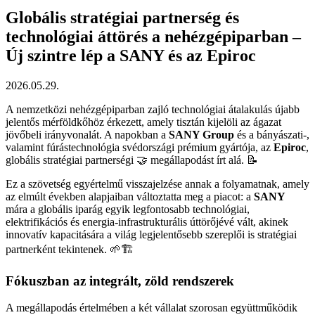
Globális stratégiai partnerség és
technológiai áttörés a nehézgépiparban –
Új szintre lép a SANY és az Epiroc
2026.05.29.
A nemzetközi nehézgépiparban zajló technológiai átalakulás újabb
jelentős mérföldkőhöz érkezett, amely tisztán kijelöli az ágazat
jövőbeli irányvonalát. A napokban a
SANY Group
és a bányászati-,
valamint fúrástechnológia svédországi prémium gyártója, az
Epiroc
,
globális stratégiai partnerségi 🤝 megállapodást írt alá. 📝
Ez a szövetség egyértelmű visszajelzése annak a folyamatnak, amely
az elmúlt években alapjaiban változtatta meg a piacot: a
SANY
mára a globális iparág egyik legfontosabb technológiai,
elektrifikációs és energia-infrastrukturális úttörőjévé vált, akinek
innovatív kapacitására a világ legjelentősebb szereplői is stratégiai
partnerként tekintenek. 🌱🏗
Fókuszban az integrált, zöld rendszerek
A megállapodás értelmében a két vállalat szorosan együttműködik