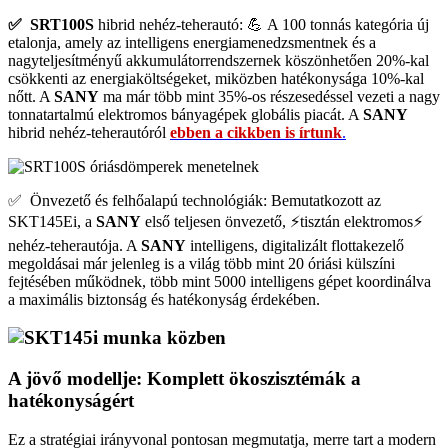
✅ SRT100S
hibrid nehéz-teherautó: 💪 A 100 tonnás kategória új
etalonja, amely az intelligens energiamenedzsmentnek és a
nagyteljesítményű akkumulátorrendszernek köszönhetően 20%-kal
csökkenti az energiaköltségeket, miközben hatékonysága 10%-kal
nőtt. A
SANY
ma már több mint 35%-os részesedéssel vezeti a nagy
tonnatartalmú elektromos bányagépek globális piacát. A
SANY
hibrid nehéz-teherautóról
ebben a cikkben is írtunk
.
✅ Önvezető és felhőalapú technológiák: Bemutatkozott az
SKT145Ei, a
SANY
első teljesen önvezető, ⚡️tisztán elektromos⚡️
nehéz-teherautója. A
SANY
intelligens, digitalizált flottakezelő
megoldásai már jelenleg is a világ több mint 20 óriási külszíni
fejtésében működnek, több mint 5000 intelligens gépet koordinálva
a maximális biztonság és hatékonyság érdekében.
A jövő modellje: Komplett ökoszisztémák a
hatékonyságért
Ez a stratégiai irányvonal pontosan megmutatja, merre tart a modern