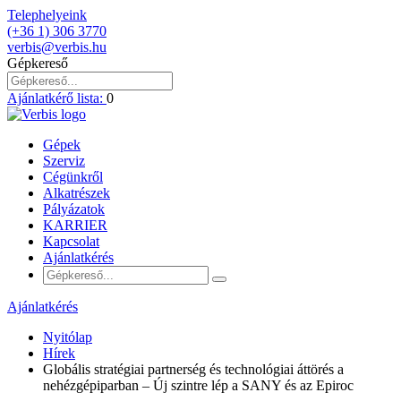
Telephelyeink
(+36 1) 306 3770
verbis@verbis.hu
Gépkereső
Ajánlatkérő lista:
0
Gépek
Szerviz
Cégünkről
Alkatrészek
Pályázatok
KARRIER
Kapcsolat
Ajánlatkérés
Ajánlatkérés
Nyitólap
Hírek
Globális stratégiai partnerség és technológiai áttörés a
nehézgépiparban – Új szintre lép a SANY és az Epiroc