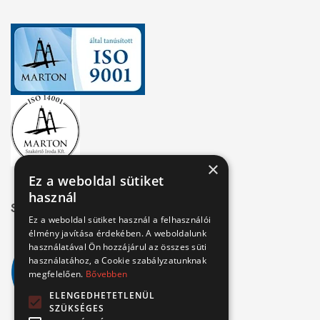
×
Ez a weboldal sütiket
használ
Széchenyi 2020
Ez a weboldal sütiket használ a felhasználói
élmény javítása érdekében. A weboldalunk
használatával Ön hozzájárul az összes süti
használatához, a Cookie szabályzatunknak
megfelelően.
Bővebben
ELENGEDHETETLENÜL
SZÜKSÉGES