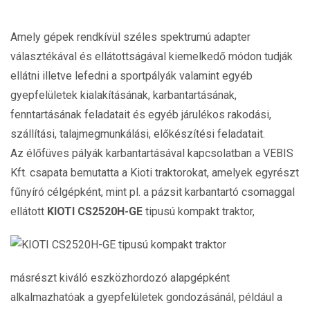
Amely gépek rendkívül széles spektrumú adapter
választékával és ellátottságával kiemelkedő módon tudják
ellátni illetve lefedni a sportpályák valamint egyéb
gyepfelületek kialakításának, karbantartásának,
fenntartásának feladatait és egyéb járulékos rakodási,
szállítási, talajmegmunkálási, előkészítési feladatait.
Az élőfüves pályák karbantartásával kapcsolatban a VEBIS
Kft. csapata bemutatta a Kioti traktorokat, amelyek egyrészt
fűnyíró célgépként, mint pl. a pázsit karbantartó csomaggal
ellátott
KIOTI CS2520H-GE
tipusú kompakt traktor,
másrészt kiváló eszközhordozó alapgépként
alkalmazhatóak a gyepfelületek gondozásánál, például a