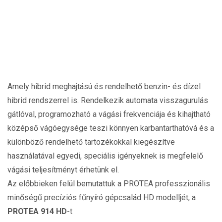
Amely hibrid meghajtású és rendelhető benzin- és dízel
hibrid rendszerrel is. Rendelkezik automata visszagurulás
gátlóval, programozható a vágási frekvenciája és kihajtható
középső vágóegysége teszi könnyen karbantarthatóvá és a
különböző rendelhető tartozékokkal kiegészítve
használatával egyedi, speciális igényeknek is megfelelő
vágási teljesítményt érhetünk el.
Az előbbieken felül bemutattuk a PROTEA professzionális
minőségű precíziós fűnyíró gépcsalád HD modelljét, a
PROTEA 914 HD
-t