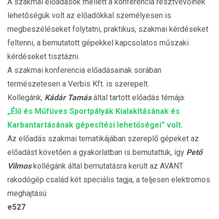
A szakmai előadások mellett a konferencia résztvevőinek
lehetőségük volt az előadókkal személyesen is
megbeszéléseket folytatni, praktikus, szakmai kérdéseket
feltenni, a bemutatott gépekkel kapcsolatos műszaki
kérdéseket tisztázni.
A szakmai konferencia előadásainak sorában
természetesen a Verbis Kft. is szerepelt.
Kollegánk,
Kádár Tamás
által tartott előadás témája:
„Élő és Műfüves Sportpályák Kialakításának és
Karbantartásának gépesítési lehetőségei” volt.
Az előadás szakmai tematikájában szereplő gépeket az
előadást követően a gyakorlatban is bemutattuk, így
Pető
Vilmos
kollégánk által bemutatásra került az AVANT
rakodógép család két speciális tagja, a teljesen elektromos
meghajtású
e527