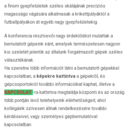
a finom gyepfelületek széles skálájának precíziós
magasságú vágására alkalmasak a krikettpályáktól a
futballpályákon át egyéb nagy gyepfelületekig.
A konferencia résztvevői nagy érdeklődést mutattak a
bemutatott gépeink iránt, amelyek természetesen nagyon
kis szeletét jelentik az általunk forgalmazott gépek széles
választékának.
Ha szeretne több információt látni a bemutatott gépekkel
kapcsolatban, a
képekre kattintva
a gépekről, és
gépcsoportokról további információkat kaphat, illetve a
KAPCSOLAT
-ra kattintva megtalálja központi és az ország
több pontján levő telehelyeink elérhetőségeit, ahol
kollégáink szívesen állnak rendelkezésére további
kérdéseivel, vagy személyes gépbemutatóval
kapcsolatban.