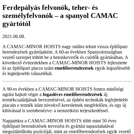
Ferdepályás felvonók, teher- és
személyfelvonók – a spanyol CAMAC
gyártótól
2021.06.08.
A CAMAC-MINOR HOISTS nagy múltra tekint vissza építőipari
berendezések gyártójaként. A 60-as években Spanyolországban
vezető szerepet töltött be a betonkeverők és csörlők gyártásában. A
következő évtizedekben a CAMAC-MINOR HOISTS fejlesztette
ki az építőipari piacra szánt
emelőberendezések
egyik legszélesebb
és legteljesebb választékát.
A 90-es években a CAMAC-MINOR HOISTS fontos minőségi
ugrást hajtott végre a
fogasléces emelőberendezések
új
termékcsaládjának bevezetésével, az építési technikák legfejlettebb
piacain e termék iránt növekvő keresletnek megfelelően, és egy új
kihívással is szembenézve: a nemzetközi terjeszkedéssel.
Napjainkra a CAMAC-MINOR HOISTS több mint 50 éves
építőipari berendezések tervezési és gyártási tapasztalatával
megszilárdította pozícióját, mint az emelőberendezések egyik vezető