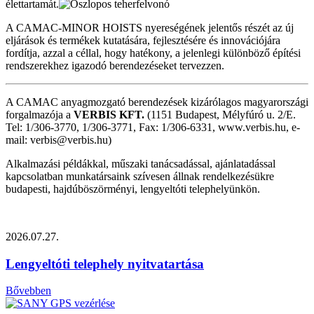
élettartamát.
A CAMAC-MINOR HOISTS nyereségének jelentős részét az új
eljárások és termékek kutatására, fejlesztésére és innovációjára
fordítja, azzal a céllal, hogy hatékony, a jelenlegi különböző építési
rendszerekhez igazodó berendezéseket tervezzen.
A CAMAC anyagmozgató berendezések kizárólagos magyarországi
forgalmazója a
VERBIS KFT.
(1151 Budapest, Mélyfúró u. 2/E.
Tel: 1/306-3770, 1/306-3771, Fax: 1/306-6331, www.verbis.hu, e-
mail: verbis@verbis.hu)
Alkalmazási példákkal, műszaki tanácsadással, ajánlatadással
kapcsolatban munkatársaink szívesen állnak rendelkezésükre
budapesti, hajdúböszörményi, lengyeltóti telephelyünkön.
2026.07.27.
Lengyeltóti telephely nyitvatartása
Bővebben