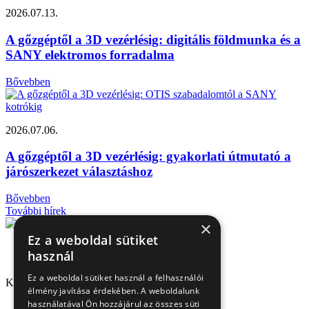
2026.07.13.
A gőzgéptől a 3D vezérlésig: digitális földmunka és a
SANY elektromos forradalma
Bővebben
2026.07.06.
A gőzgéptől a 3D vezérlésig: gyakorlati útmutató a
járószerkezet választáshoz
Bővebben
További hírek
×
Ez a weboldal sütiket
használ
Ez a weboldal sütiket használ a felhasználói
Kapcsolat
élmény javítása érdekében. A weboldalunk
használatával Ön hozzájárul az összes süti
1151 Budapest, Mélyfúró u. 2/E.