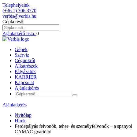
Telephelyeink
(+36 1) 306 3770
verbis@verbis.hu
Gépkereső
Ajánlatkérő lista:
0
Gépek
Szerviz
Cégünkről
Alkatrészek
Pályázatok
KARRIER
Kapcsolat
Ajánlatkérés
Ajánlatkérés
Nyitólap
Hírek
Ferdepályás felvonók, teher- és személyfelvonók – a spanyol
CAMAC gyártótól