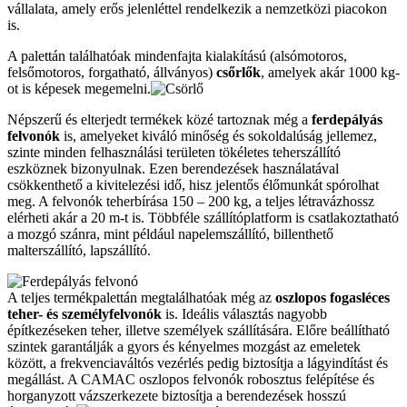
vállalata, amely erős jelenléttel rendelkezik a nemzetközi piacokon
is.
A palettán találhatóak mindenfajta kialakítású (alsómotoros,
felsőmotoros, forgatható, állványos)
csőrlők
, amelyek akár 1000 kg-
ot is képesek megemelni.
Népszerű és elterjedt termékek közé tartoznak még a
ferdepályás
felvonók
is, amelyeket kiváló minőség és sokoldalúság jellemez,
szinte minden felhasználási területen tökéletes teherszállító
eszköznek bizonyulnak. Ezen berendezések használatával
csökkenthető a kivitelezési idő, hisz jelentős élőmunkát spórolhat
meg. A felvonók teherbírása 150 – 200 kg, a teljes létravázhossz
elérheti akár a 20 m-t is. Többféle szállítóplatform is csatlakoztatható
a mozgó szánra, mint például napelemszállító, billenthető
malterszállító, lapszállító.
A teljes termékpalettán megtalálhatóak még az
oszlopos fogasléces
teher- és személyfelvonók
is. Ideális választás nagyobb
építkezéseken teher, illetve személyek szállítására. Előre beállítható
szintek garantálják a gyors és kényelmes mozgást az emeletek
között, a frekvenciaváltós vezérlés pedig biztosítja a lágyindítást és
megállást. A CAMAC oszlopos felvonók robosztus felépítése és
horganyzott vázszerkezete biztosítja a berendezések hosszú