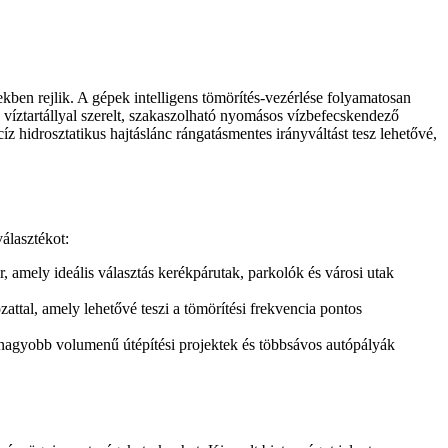
en rejlik. A gépek intelligens tömörítés-vezérlése folyamatosan
ló víztartállyal szerelt, szakaszolható nyomásos vízbefecskendező
íz hidrosztatikus hajtáslánc rángatásmentes irányváltást tesz lehetővé,
álasztékot:
amely ideális választás kerékpárutak, parkolók és városi utak
ttal, amely lehetővé teszi a tömörítési frekvencia pontos
 nagyobb volumenű útépítési projektek és többsávos autópályák