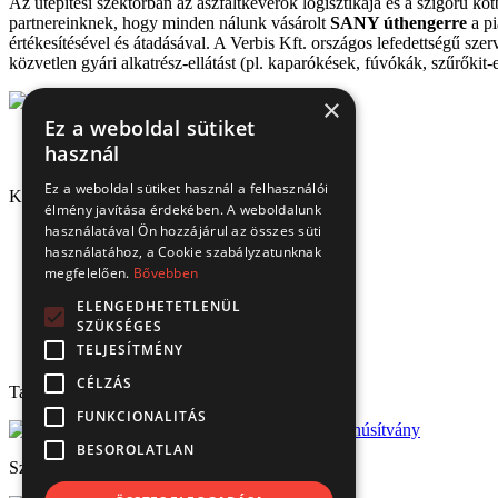
Az útépítési szektorban az aszfaltkeverők logisztikája és a szigorú k
partnereinknek, hogy minden nálunk vásárolt
SANY úthengerre
a pi
értékesítésével és átadásával. A Verbis Kft. országos lefedettségű sz
közvetlen gyári alkatrész-ellátást (pl. kaparókések, fúvókák, szűrőkit-ek
×
Ez a weboldal sütiket
használ
Ez a weboldal sütiket használ a felhasználói
Kapcsolat
élmény javítása érdekében. A weboldalunk
használatával Ön hozzájárul az összes süti
1151 Budapest, Mélyfúró u. 2/E.
használatához, a Cookie szabályzatunknak
3070 Bátonyterenye, Ózdi út 15.
megfelelően.
Bővebben
8693 Lengyeltóti, Fonyódi u. 10.
4220 Hajdúböszörmény, Bánság Tér 8.
ELENGEDHETETLENÜL
6000 Kecskemét, Budai út 137.
SZÜKSÉGES
Tel.: (+36) 1 306 3770
TELJESÍTMÉNY
Email: verbis@verbis.hu
CÉLZÁS
Tanúsítványaink
FUNKCIONALITÁS
BESOROLATLAN
Széchenyi 2020