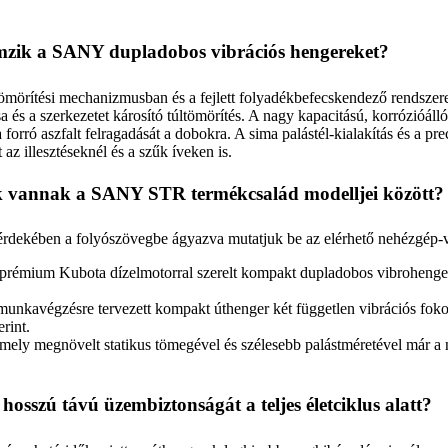
lemzik a SANY dupladobos vibrációs hengereket?
rítési mechanizmusban és a fejlett folyadékbefecskendező rendszerekb
sa és a szerkezetet károsító túltömörítés. A nagy kapacitású, korrózióál
rró aszfalt felragadását a dobokra. A sima palástél-kialakítás és a prec
z illesztéseknél és a szűk íveken is.
ek vannak a SANY STR termékcsalád modelljei között?
 érdekében a folyószövegbe ágyazva mutatjuk be az elérhető nehézgép-v
prémium Kubota dízelmotorral szerelt kompakt dupladobos vibrohenger, 
unkavégzésre tervezett kompakt úthenger két független vibrációs fokoza
rint.
amely megnövelt statikus tömegével és szélesebb palástméretével már a
osszú távú üzembiztonságát a teljes életciklus alatt?