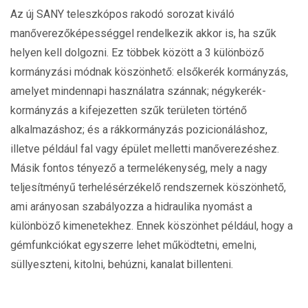
Az új SANY teleszkópos rakodó sorozat kiváló
manőverezőképességgel rendelkezik akkor is, ha szűk
helyen kell dolgozni. Ez többek között a 3 különböző
kormányzási módnak köszönhető: elsőkerék kormányzás,
amelyet mindennapi használatra szánnak; négykerék-
kormányzás a kifejezetten szűk területen történő
alkalmazáshoz; és a rákkormányzás pozicionáláshoz,
illetve például fal vagy épület melletti manőverezéshez.
Másik fontos tényező a termelékenység, mely a nagy
teljesítményű terhelésérzékelő rendszernek köszönhető,
ami arányosan szabályozza a hidraulika nyomást a
különböző kimenetekhez. Ennek köszönhet például, hogy a
gémfunkciókat egyszerre lehet működtetni, emelni,
süllyeszteni, kitolni, behúzni, kanalat billenteni.