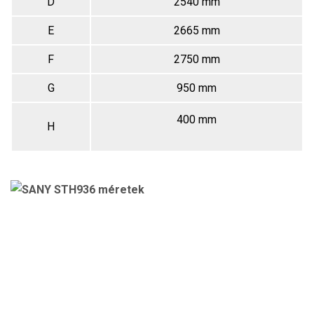
D
2540 mm
E
2665 mm
F
2750 mm
G
950 mm
400 mm
H