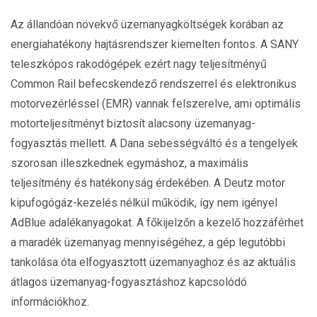
Az állandóan növekvő üzemanyagköltségek korában az
energiahatékony hajtásrendszer kiemelten fontos. A SANY
teleszkópos rakodógépek ezért nagy teljesítményű
Common Rail befecskendező rendszerrel és elektronikus
motorvezérléssel (EMR) vannak felszerelve, ami optimális
motorteljesítményt biztosít alacsony üzemanyag-
fogyasztás mellett. A Dana sebességváltó és a tengelyek
szorosan illeszkednek egymáshoz, a maximális
teljesítmény és hatékonyság érdekében. A Deutz motor
kipufogógáz-kezelés nélkül működik, így nem igényel
AdBlue adalékanyagokat. A főkijelzőn a kezelő hozzáférhet
a maradék üzemanyag mennyiségéhez, a gép legutóbbi
tankolása óta elfogyasztott üzemanyaghoz és az aktuális
átlagos üzemanyag-fogyasztáshoz kapcsolódó
információkhoz.