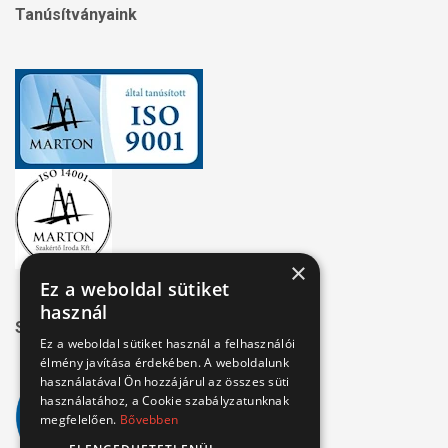
Tanúsítványaink
×
Ez a weboldal sütiket
használ
Széchenyi 2020
Ez a weboldal sütiket használ a felhasználói
élmény javítása érdekében. A weboldalunk
használatával Ön hozzájárul az összes süti
használatához, a Cookie szabályzatunknak
megfelelően.
Bővebben