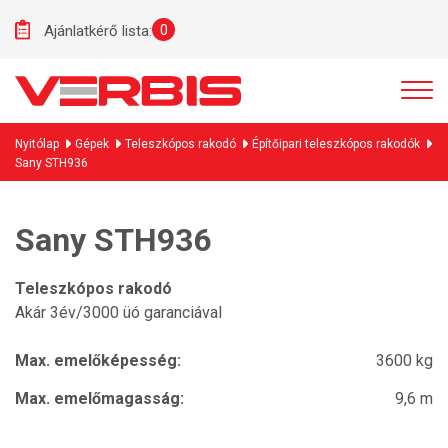
0
Ajánlatkérő lista:
Nyitólap
Gépek
Teleszkópos rakodó
Építőipari teleszkópos rakodók
Sany STH936
Sany STH936
Teleszkópos rakodó
Akár 3év/3000 üó garanciával
Max. emelőképesség:
3600 kg
Max. emelőmagasság:
9,6 m