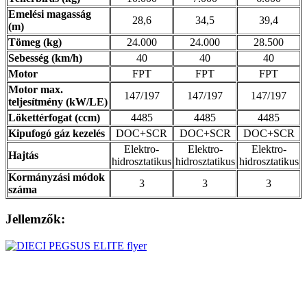
Emelési magasság
28,6
34,5
39,4
(m)
Tömeg (kg)
24.000
24.000
28.500
Sebesség (km/h)
40
40
40
Motor
FPT
FPT
FPT
Motor max.
147/197
147/197
147/197
teljesítmény (kW/LE)
Lökettérfogat (ccm)
4485
4485
4485
Kipufogó gáz kezelés
DOC+SCR
DOC+SCR
DOC+SCR
Elektro-
Elektro-
Elektro-
Hajtás
hidrosztatikus
hidrosztatikus
hidrosztatikus
Kormányzási módok
3
3
3
száma
Jellemzők: