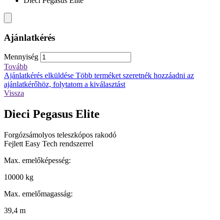
Dieci Pegasus Elite
Ajánlatkérés
Mennyiség
Tovább
Ajánlatkérés elküldése
Több terméket szeretnék hozzáadni az
ajánlatkérőhöz, folytatom a kiválasztást
Vissza
Dieci Pegasus Elite
Forgózsámolyos teleszkópos rakodó
Fejlett Easy Tech rendszerrel
Max. emelőképesség:
10000 kg
Max. emelőmagasság:
39,4 m