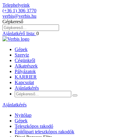
Telephelyeink
(+36 1) 306 3770
verbis@verbis.hu
Gépkereső
Ajánlatkérő lista:
0
Gépek
Szerviz
Cégünkről
Alkatrészek
Pályázatok
KARRIER
Kapcsolat
Ajánlatkérés
Ajánlatkérés
Nyitólap
Gépek
Teleszkópos rakodó
Építőipari teleszkópos rakodók