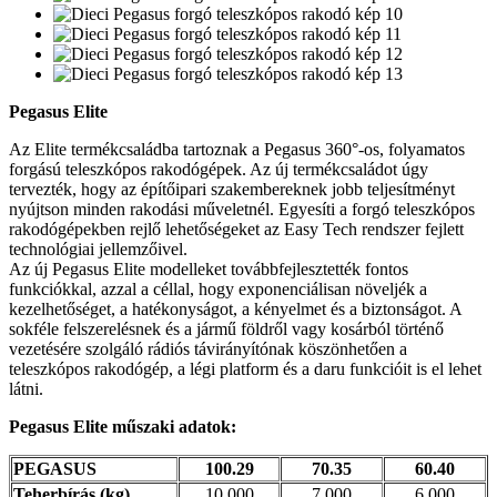
Pegasus Elite
Az Elite termékcsaládba tartoznak a Pegasus 360°-os, folyamatos
forgású teleszkópos rakodógépek. Az új termékcsaládot úgy
tervezték, hogy az építőipari szakembereknek jobb teljesítményt
nyújtson minden rakodási műveletnél. Egyesíti a forgó teleszkópos
rakodógépekben rejlő lehetőségeket az Easy Tech rendszer fejlett
technológiai jellemzőivel.
Az új Pegasus Elite modelleket továbbfejlesztették fontos
funkciókkal, azzal a céllal, hogy exponenciálisan növeljék a
kezelhetőséget, a hatékonyságot, a kényelmet és a biztonságot. A
sokféle felszerelésnek és a jármű földről vagy kosárból történő
vezetésére szolgáló rádiós távirányítónak köszönhetően a
teleszkópos rakodógép, a légi platform és a daru funkcióit is el lehet
látni.
Pegasus Elite műszaki adatok:
PEGASUS
100.29
70.35
60.40
Teherbírás (kg)
10.000
7.000
6.000