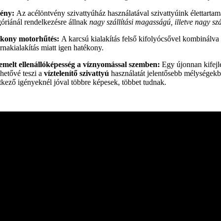
ény:
Az acélöntvény szivattyúház használatával szivattyúink élettart
góriánál rendelkezésre állnak
nagy szállítási magasságú, illetve nagy sz
kony motorhűtés:
A karcsú kialakítás felső kifolyócsővel kombinálva 
rnakialakítás miatt igen hatékony.
melt ellenállóképesség a víznyomással szemben:
Egy újonnan kifejl
hetővé teszi a
víztelenítő szivattyú
használatát jelentősebb mélységekbe
tkező igényeknél jóval többre képesek, többet tudnak.