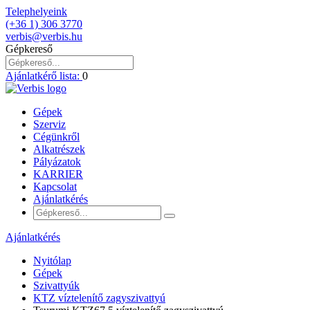
Telephelyeink
(+36 1) 306 3770
verbis@verbis.hu
Gépkereső
Ajánlatkérő lista:
0
Gépek
Szerviz
Cégünkről
Alkatrészek
Pályázatok
KARRIER
Kapcsolat
Ajánlatkérés
Ajánlatkérés
Nyitólap
Gépek
Szivattyúk
KTZ víztelenítő zagyszivattyú