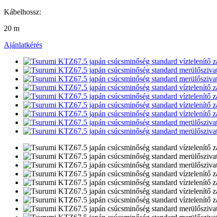
Kábelhossz:
20 m
Ajánlatkérés