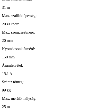
31 m
Max. szállítóképesség:
2030 l/perc
Max. szemcseátmérő:
20 mm
Nyomócsonk átmérő:
150 mm
Áramfelvétel:
15,1 A
Száraz tömeg:
99 kg
Max. merülő mélység:
25 m