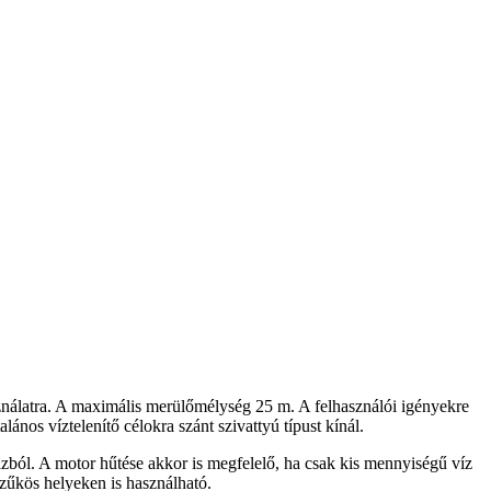
ználatra. A maximális merülőmélység 25 m. A felhasználói igényekre
ános víztelenítő célokra szánt szivattyú típust kínál.
házból. A motor hűtése akkor is megfelelő, ha csak kis mennyiségű víz
zűkös helyeken is használható.