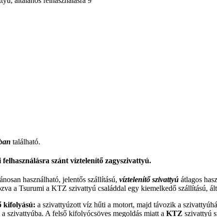
kban
található.
i felhasználásra szánt víztelenítő zagyszivattyú.
ánosan használható, jelentős szállítású,
víztelenítő szivattyú
átlagos has
zva a Tsurumi a KTZ szivattyú családdal egy kiemelkedő szállítású, által
ő kifolyású:
a szivattyúzott víz hűti a motort, majd távozik a szivattyú
 a szivattyúba. A felső kifolyócsöves megoldás miatt a
KTZ
szivattyú s