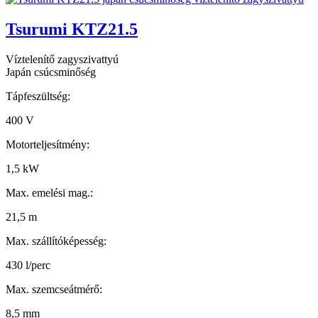
Tsurumi KTZ21.5
Víztelenítő zagyszivattyú
Japán csúcsminőség
Tápfeszültség:
400 V
Motorteljesítmény:
1,5 kW
Max. emelési mag.:
21,5 m
Max. szállítóképesség:
430 l/perc
Max. szemcseátmérő:
8,5 mm