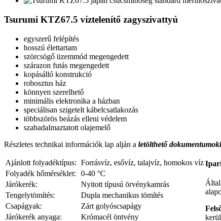
Tsurumi KTZ67.5 víztelenítő zagyszivattyú
egyszerű felépítés
hosszú élettartam
szörcsögő üzemmód megengedett
szárazon futás megengedett
kopásálló konstrukció
robosztus ház
könnyen szerelhető
minimális elektronika a házban
speciálisan szigetelt kábelcsatlakozás
többszörös beázás elleni védelem
szabadalmaztatott olajemelő
Részletes technikai információk lap alján a
letölthető dokumentumo
Ajánlott folyadéktípus:
Forrásvíz, esővíz, talajvíz, homokos víz
Ipar
Folyadék hőmérséklet:
0-40 °C
Által
Járókerék:
Nyitott típusú örvénykamrás
alapo
Tengelytömítés:
Dupla mechanikus tömítés
Csapágyak:
Zárt golyóscsapágy
Fels
Járókerék anyaga:
Krómacél öntvény
kerül