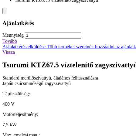
Tsurumi KTZ67.5 víztelenítő zagyszivattyú
Ajánlatkérés
Mennyiség
Tovább
Ajánlatkérés elküldése
Több terméket szeretnék hozzáadni az ajánlatké
Vissza
Tsurumi KTZ67.5 víztelenítő zagyszivatty
Standard merülőszivattyú, általános felhasználásra
Japán csúcsminőségű zagyszivattyú
Tápfeszültség:
400 V
Motorteljesítmény:
7,5 kW
Max. emelési mag.: