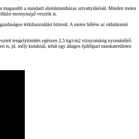
ama magasabb a standard alumíniumházas szivattyúkénál. Minden motor
állítási mennyiségű
verziók is.
gazdaságos térkihasználást biztosít. A motor hűtése az oldaláramú
esztett tengelytömítés egészen 2,5 kg/cm2 víznyomásig nyomástűrő.
n is, pl. mély kutaknál, tehát egy átlagos építőipari munkaterületen