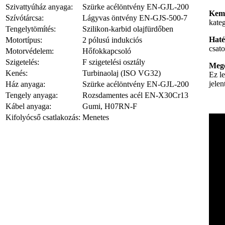
Szivattyúház anyaga:
Szürke acélöntvény EN-GJL-200
Kem
Szívótárcsa:
Lágyvas öntvény EN-GJS-500-7
kate
Tengelytömítés:
Szilikon-karbid olajfürdőben
Haté
Motortípus:
2 pólusú indukciós
csato
Motorvédelem:
Hőfokkapcsoló
Szigetelés:
F szigetelési osztály
Mege
Kenés:
Turbinaolaj (ISO VG32)
Ez le
jelen
Ház anyaga:
Szürke acélöntvény EN-GJL-200
Tengely anyaga:
Rozsdamentes acél EN-X30Cr13
Kábel anyaga:
Gumi, H07RN-F
Kifolyócső csatlakozás:
Menetes