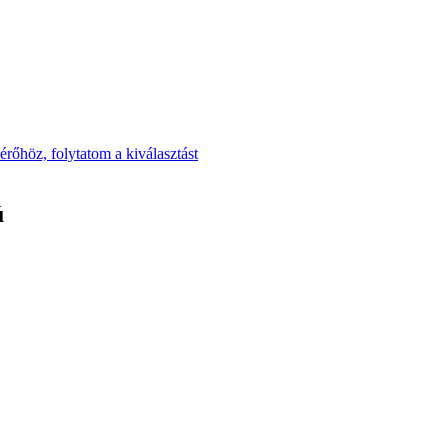
rőhöz, folytatom a kiválasztást
ú