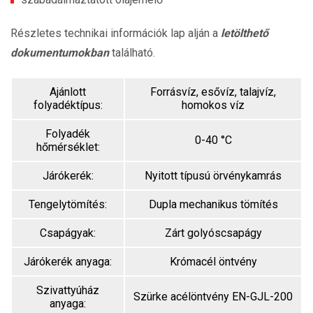
Részletes technikai információk lap alján a
letölthető
dokumentumokban
található.
Ajánlott
Forrásvíz, esővíz, talajvíz,
folyadéktípus:
homokos víz
Folyadék
0-40 °C
hőmérséklet:
Járókerék:
Nyitott típusú örvénykamrás
Tengelytömítés:
Dupla mechanikus tömítés
Csapágyak:
Zárt golyóscsapágy
Járókerék anyaga:
Krómacél öntvény
Szivattyúház
Szürke acélöntvény EN-GJL-200
anyaga: