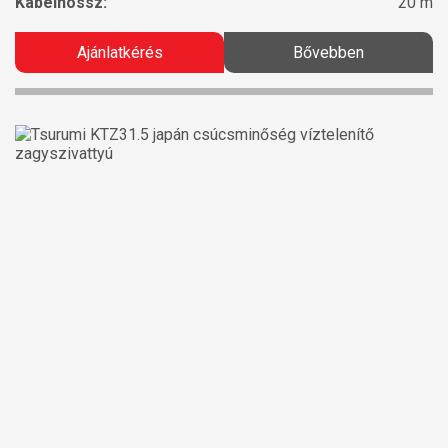
Kábelhossz:
20 m
Ajánlatkérés
Bővebben