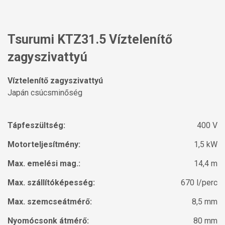
Tsurumi KTZ31.5 Víztelenítő
zagyszivattyú
Víztelenítő zagyszivattyú
Japán csúcsminőség
Tápfeszültség:
400 V
Motorteljesítmény:
1,5 kW
Max. emelési mag.:
14,4 m
Max. szállítóképesség:
670 l/perc
Max. szemcseátmérő:
8,5 mm
Nyomócsonk átmérő:
80 mm