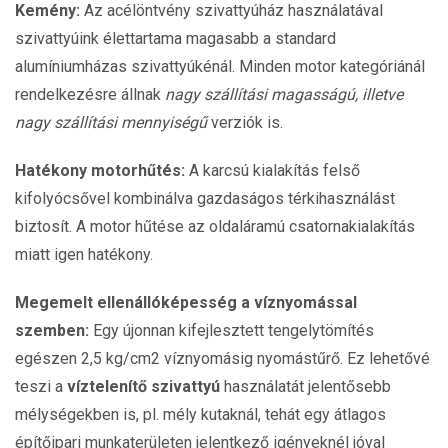
Kemény:
Az acélöntvény szivattyúház használatával
szivattyúink élettartama magasabb a standard
alumíniumházas szivattyúkénál. Minden motor kategóriánál
rendelkezésre állnak
nagy szállítási magasságú, illetve
nagy szállítási mennyiségű
verziók is.
Hatékony motorhűtés:
A karcsú kialakítás felső
kifolyócsővel kombinálva gazdaságos térkihasználást
biztosít. A motor hűtése az oldaláramú csatornakialakítás
miatt igen hatékony.
Megemelt ellenállóképesség a víznyomással
szemben:
Egy újonnan kifejlesztett tengelytömítés
egészen 2,5 kg/cm2 víznyomásig nyomástűrő. Ez lehetővé
teszi a
víztelenítő szivattyú
használatát jelentősebb
mélységekben is, pl. mély kutaknál, tehát egy átlagos
építőipari munkaterületen jelentkező igényeknél jóval