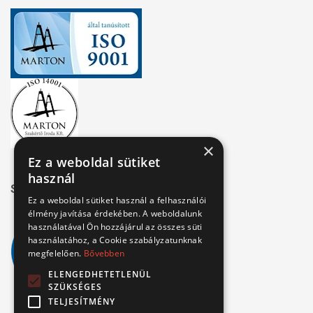
×
Ez a weboldal sütiket
használ
Széchenyi 2020
Ez a weboldal sütiket használ a felhasználói
élmény javítása érdekében. A weboldalunk
használatával Ön hozzájárul az összes süti
használatához, a Cookie szabályzatunknak
megfelelően.
Bővebben
ELENGEDHETETLENÜL
SZÜKSÉGES
TELJESÍTMÉNY