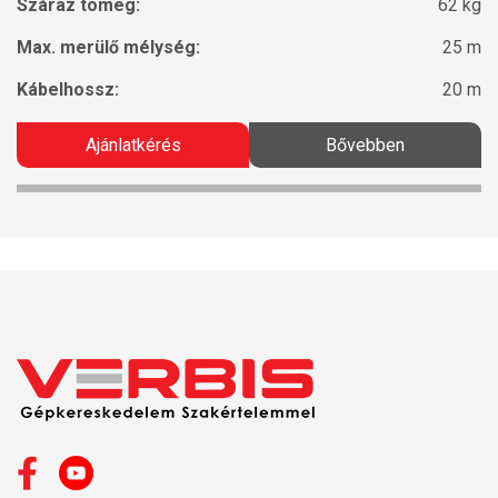
Száraz tömeg:
62 kg
Max. merülő mélység:
25 m
Kábelhossz:
20 m
Ajánlatkérés
Bővebben