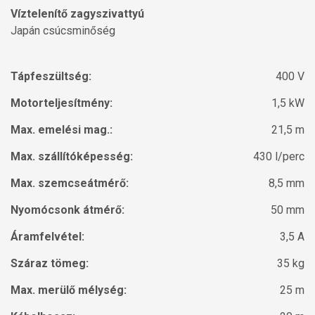
Víztelenítő zagyszivattyú
Japán csúcsminőség
Tápfeszültség:
400 V
Motorteljesítmény:
1,5 kW
Max. emelési mag.:
21,5 m
Max. szállítóképesség:
430 l/perc
Max. szemcseátmérő:
8,5 mm
Nyomócsonk átmérő:
50 mm
Áramfelvétel:
3,5 A
Száraz tömeg:
35 kg
Max. merülő mélység:
25 m