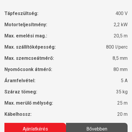
Tápfeszültség:
400 V
Motorteljesítmény:
2,2 kW
Max. emelési mag.:
20,5 m
Max. szállítóképesség:
800 l/perc
Max. szemcseátmérő:
8,5 mm
Nyomócsonk átmérő:
80 mm
Áramfelvétel:
5 A
Száraz tömeg:
35 kg
Max. merülő mélység:
25 m
Kábelhossz:
20 m
Ajánlatkérés
Bővebben