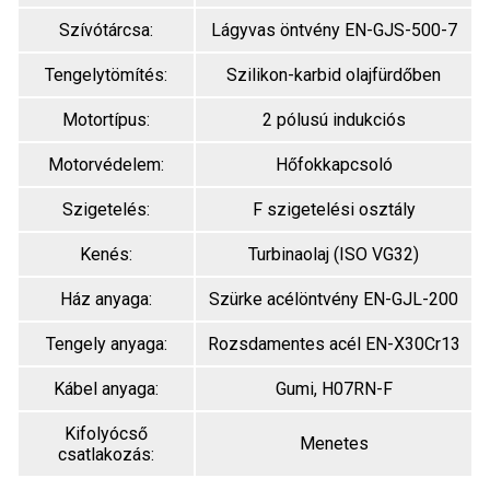
Szívótárcsa:
Lágyvas öntvény EN-GJS-500-7
Tengelytömítés:
Szilikon-karbid olajfürdőben
Motortípus:
2 pólusú indukciós
Motorvédelem:
Hőfokkapcsoló
Szigetelés:
F szigetelési osztály
Kenés:
Turbinaolaj (ISO VG32)
Ház anyaga:
Szürke acélöntvény EN-GJL-200
Tengely anyaga:
Rozsdamentes acél EN-X30Cr13
Kábel anyaga:
Gumi, H07RN-F
Kifolyócső
Menetes
csatlakozás: