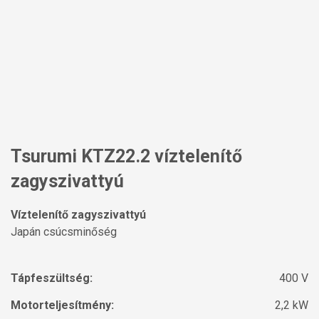
Tsurumi KTZ22.2 víztelenítő
zagyszivattyú
Víztelenítő zagyszivattyú
Japán csúcsminőség
Tápfeszültség:
400 V
Motorteljesítmény:
2,2 kW