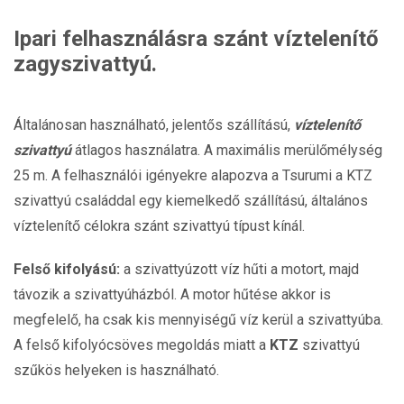
Ipari felhasználásra szánt víztelenítő
zagyszivattyú.
Általánosan használható, jelentős szállítású,
víztelenítő
szivattyú
átlagos használatra. A maximális merülőmélység
25 m. A felhasználói igényekre alapozva a Tsurumi a KTZ
szivattyú családdal egy kiemelkedő szállítású, általános
víztelenítő célokra szánt szivattyú típust kínál.
Felső kifolyású:
a szivattyúzott víz hűti a motort, majd
távozik a szivattyúházból. A motor hűtése akkor is
megfelelő, ha csak kis mennyiségű víz kerül a szivattyúba.
A felső kifolyócsöves megoldás miatt a
KTZ
szivattyú
szűkös helyeken is használható.