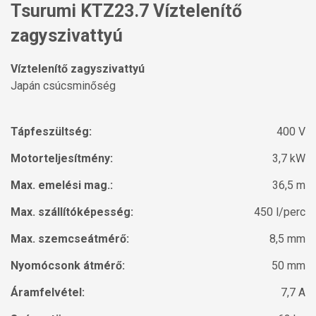
Tsurumi KTZ23.7 Víztelenítő
zagyszivattyú
Víztelenítő zagyszivattyú
Japán csúcsminőség
Tápfeszültség:
400 V
Motorteljesítmény:
3,7 kW
Max. emelési mag.:
36,5 m
Max. szállítóképesség:
450 l/perc
Max. szemcseátmérő:
8,5 mm
Nyomócsonk átmérő:
50 mm
Áramfelvétel:
7,7 A