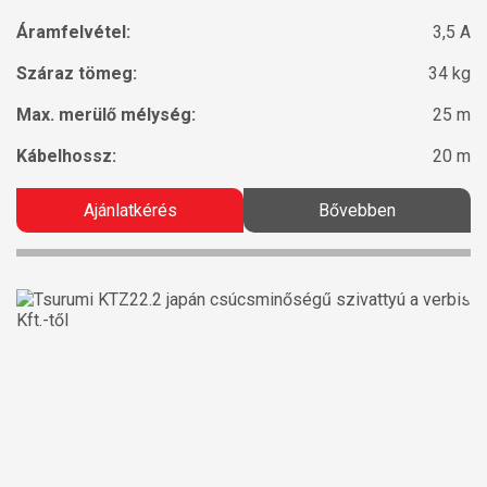
Áramfelvétel:
3,5 A
Száraz tömeg:
34 kg
Max. merülő mélység:
25 m
Kábelhossz:
20 m
Ajánlatkérés
Bővebben