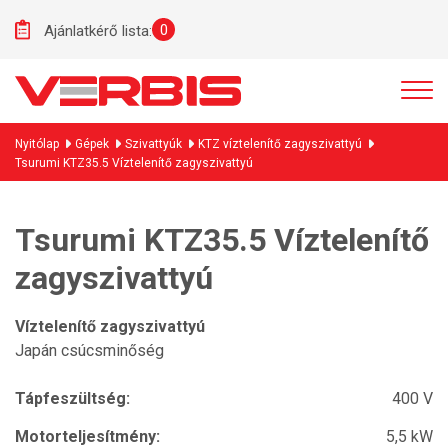
0
Ajánlatkérő lista:
Nyitólap
Gépek
Szivattyúk
KTZ víztelenítő zagyszivattyú
Tsurumi KTZ35.5 Víztelenítő zagyszivattyú
Tsurumi KTZ35.5 Víztelenítő
zagyszivattyú
Víztelenítő zagyszivattyú
Japán csúcsminőség
Tápfeszültség:
400 V
Motorteljesítmény:
5,5 kW