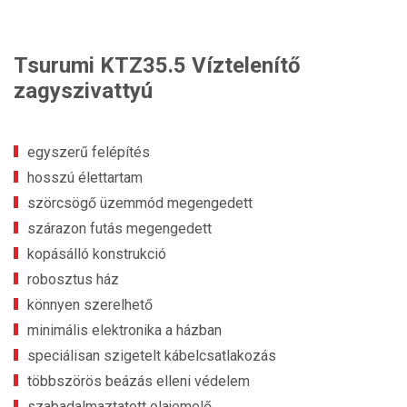
Tsurumi KTZ35.5 Víztelenítő
zagyszivattyú
egyszerű felépítés
hosszú élettartam
szörcsögő üzemmód megengedett
szárazon futás megengedett
kopásálló konstrukció
robosztus ház
könnyen szerelhető
minimális elektronika a házban
speciálisan szigetelt kábelcsatlakozás
többszörös beázás elleni védelem
szabadalmaztatott olajemelő