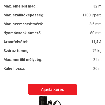
Max. emelési mag.:
32 m
Max. szállítóképesség:
1100 l/perc
Max. szemcseátmérő:
8,5 mm
Nyomócsonk átmérő:
80 mm
Áramfelvétel:
11,4 A
Száraz tömeg:
76 kg
Max. merülő mélység:
25 m
Kábelhossz:
20 m
Ajánlatkérés