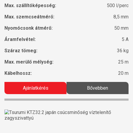
Max. szállítóképesség:
500 l/perc
Max. szemcseátmérő:
8,5 mm
Nyomócsonk átmérő:
50 mm
Áramfelvétel:
5 A
Száraz tömeg:
36 kg
Max. merülő mélység:
25 m
Kábelhossz:
20 m
Ajánlatkérés
Bővebben