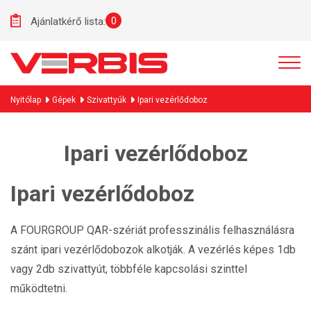
0
Ajánlatkérő lista:
Nyitólap
Gépek
Szivattyúk
Ipari vezérlődoboz
Ipari vezérlődoboz
Ipari vezérlődoboz
A FOURGROUP QAR-szériát professzinális felhasználásra
szánt ipari vezérlődobozok alkotják. A vezérlés képes 1db
vagy 2db szivattyút, többféle kapcsolási szinttel
működtetni.