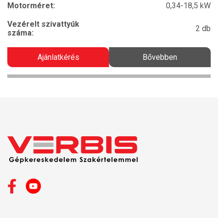
Motorméret:
0,34-18,5 kW
Vezérelt szivattyúk
2 db
száma:
Ajánlatkérés
Bővebben