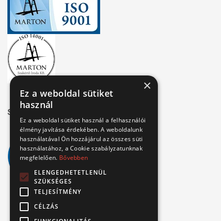
×
Ez a weboldal sütiket
használ
Széchenyi 2020
Ez a weboldal sütiket használ a felhasználói
élmény javítása érdekében. A weboldalunk
használatával Ön hozzájárul az összes süti
használatához, a Cookie szabályzatunknak
megfelelően.
Bővebben
ELENGEDHETETLENÜL
SZÜKSÉGES
TELJESÍTMÉNY
CÉLZÁS