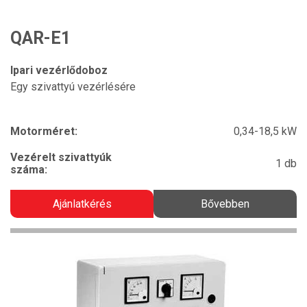
QAR-E1
Ipari vezérlődoboz
Egy szivattyú vezérlésére
Motorméret:
0,34-18,5 kW
Vezérelt szivattyúk
1 db
száma:
Ajánlatkérés
Bővebben