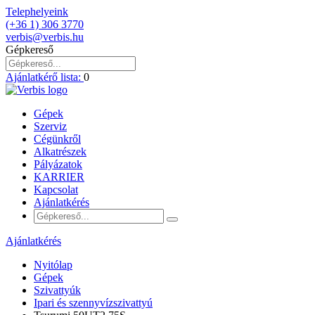
Telephelyeink
(+36 1) 306 3770
verbis@verbis.hu
Gépkereső
Ajánlatkérő lista:
0
Gépek
Szerviz
Cégünkről
Alkatrészek
Pályázatok
KARRIER
Kapcsolat
Ajánlatkérés
Ajánlatkérés
Nyitólap
Gépek
Szivattyúk
Ipari és szennyvízszivattyú