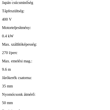
Japán csúcsminőség
Tápfeszültség:
400 V
Motorteljesítmény:
0.4 kW
Max. szállítóképesség:
270 l/perc
Max. emelési mag.:
9.6 m
Járókerék csatorna:
35 mm
Nyomócsonk átmérő:
50 mm