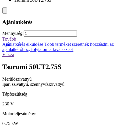
Tsurumi 50UT2.75S
Ajánlatkérés
Mennyiség
Tovább
Ajánlatkérés elküldése
Több terméket szeretnék hozzáadni az
ajánlatkérőhöz, folytatom a kiválasztást
Vissza
Tsurumi 50UT2.75S
Merülőszivattyú
Ipari szivattyú, szennyvízszivattyú
Tápfeszültség:
230 V
Motorteljesítmény:
0.75 kW