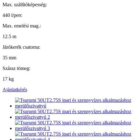
Max. szállítóképesség:
440 l/perc
Max. emelési mag.:
12.5 m
Járókerék csatorna:
35 mm
Száraz tömeg:
17 kg
Ajánlatkérés