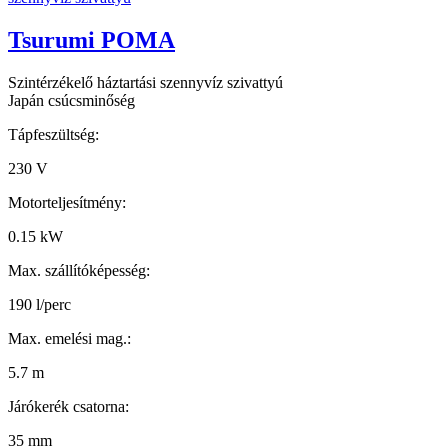
Tsurumi POMA
Szintérzékelő háztartási szennyvíz szivattyú
Japán csúcsminőség
Tápfeszültség:
230 V
Motorteljesítmény:
0.15 kW
Max. szállítóképesség:
190 l/perc
Max. emelési mag.:
5.7 m
Járókerék csatorna:
35 mm