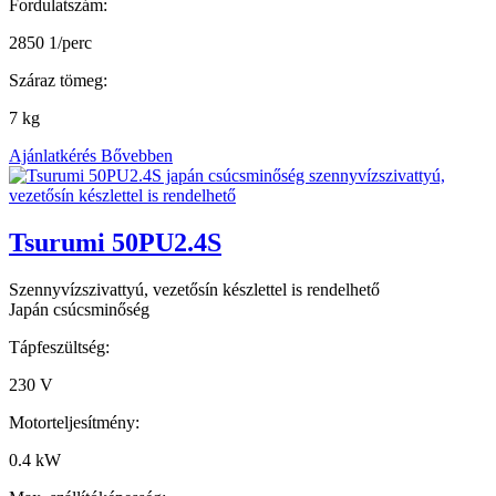
Fordulatszám:
2850 1/perc
Száraz tömeg:
7 kg
Ajánlatkérés
Bővebben
Tsurumi 50PU2.4S
Szennyvízszivattyú, vezetősín készlettel is rendelhető
Japán csúcsminőség
Tápfeszültség:
230 V
Motorteljesítmény:
0.4 kW