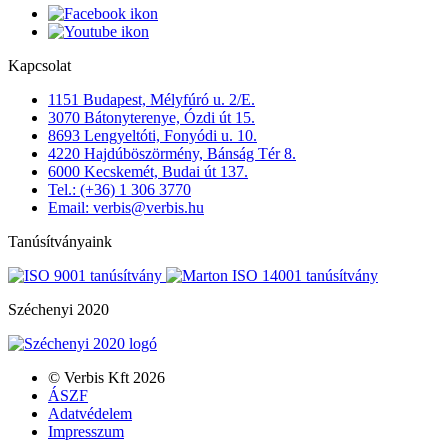
Kapcsolat
1151 Budapest, Mélyfúró u. 2/E.
3070 Bátonyterenye, Ózdi út 15.
8693 Lengyeltóti, Fonyódi u. 10.
4220 Hajdúböszörmény, Bánság Tér 8.
6000 Kecskemét, Budai út 137.
Tel.: (+36) 1 306 3770
Email: verbis@verbis.hu
Tanúsítványaink
Széchenyi 2020
© Verbis Kft 2026
ÁSZF
Adatvédelem
Impresszum