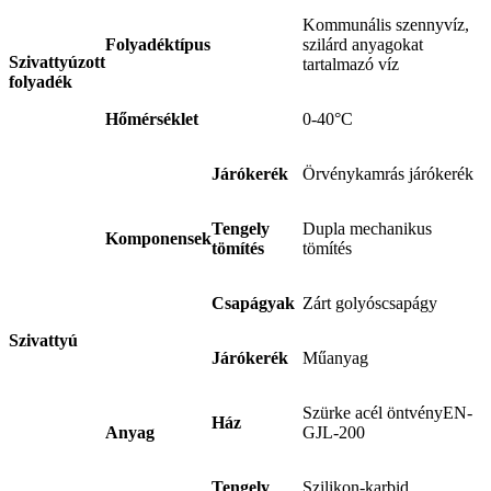
Kommunális szennyvíz,
Folyadéktípus
szilárd anyagokat
Szivattyúzott
tartalmazó víz
folyadék
Hőmérséklet
0-40°C
Járókerék
Örvénykamrás járókerék
Tengely
Dupla mechanikus
Komponensek
tömítés
tömítés
Csapágyak
Zárt golyóscsapágy
Szivattyú
Járókerék
Műanyag
Szürke acél öntvényEN-
Ház
Anyag
GJL-200
Tengely
Szilikon-karbid