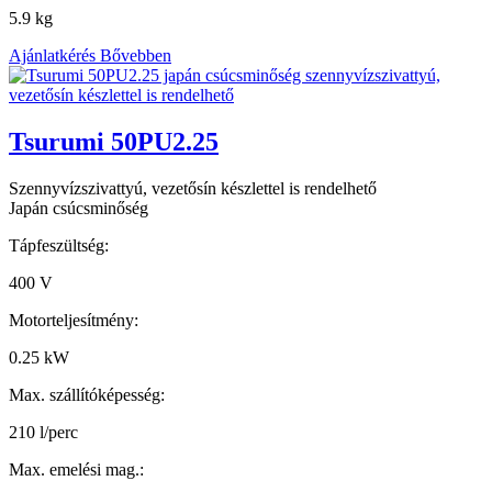
5.9 kg
Ajánlatkérés
Bővebben
Tsurumi 50PU2.25
Szennyvízszivattyú, vezetősín készlettel is rendelhető
Japán csúcsminőség
Tápfeszültség:
400 V
Motorteljesítmény:
0.25 kW
Max. szállítóképesség:
210 l/perc
Max. emelési mag.: