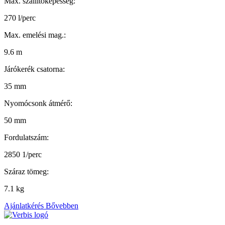
Max. szállítóképesség:
270 l/perc
Max. emelési mag.:
9.6 m
Járókerék csatorna:
35 mm
Nyomócsonk átmérő:
50 mm
Fordulatszám:
2850 1/perc
Száraz tömeg:
7.1 kg
Ajánlatkérés
Bővebben