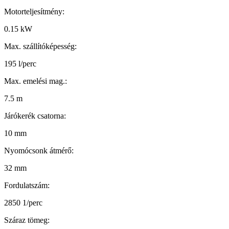
Motorteljesítmény:
0.15 kW
Max. szállítóképesség:
195 l/perc
Max. emelési mag.:
7.5 m
Járókerék csatorna:
10 mm
Nyomócsonk átmérő:
32 mm
Fordulatszám:
2850 1/perc
Száraz tömeg: