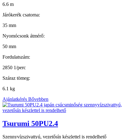
6.6 m
Járókerék csatorna:
35 mm
Nyomócsonk átmérő:
50 mm
Fordulatszám:
2850 1/perc
Száraz tömeg:
6.1 kg
Ajánlatkérés
Bővebben
Tsurumi 50PU2.4
Szennyvízszivattyú, vezetősín készlettel is rendelhető