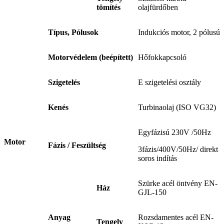
tömítés
olajfürdőben
Típus, Pólusok
Indukciós motor, 2 pólusú
Motorvédelem (beépített)
Hőfokkapcsoló
Szigetelés
E szigetelési osztály
Kenés
Turbinaolaj (ISO VG32)
Egyfázisú 230V /50Hz
Motor
Fázis / Feszültség
3fázis/400V/50Hz/ direkt
soros indítás
Szürke acél öntvény EN-
Ház
GJL-150
Anyag
Rozsdamentes acél EN-
Tengely