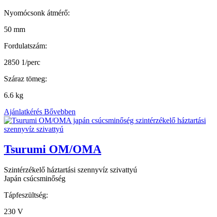
Nyomócsonk átmérő:
50 mm
Fordulatszám:
2850 1/perc
Száraz tömeg:
6.6 kg
Ajánlatkérés
Bővebben
Tsurumi OM/OMA
Szintérzékelő háztartási szennyvíz szivattyú
Japán csúcsminőség
Tápfeszültség:
230 V