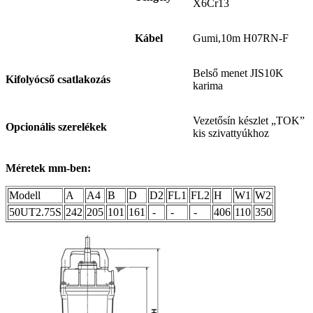
X6Cr13
Kábel
Gumi,10m H07RN-F
Belső menet JIS10K
Kifolyócső csatlakozás
karima
Vezetősín készlet „TOK”
Opcionális szerelékek
kis szivattyúkhoz
Méretek mm-ben:
Modell
A
A4
B
D
D2
FL1
FL2
H
W1
W2
50UT2.75S
242
205
101
161
-
-
-
406
110
350