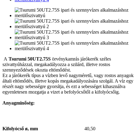
A
Tsurumi 50UT2.75S
örvénykamrás járókerék széles
szivattyúházzal, megakadályozza a szilárd, illetve rostos
szennyeződések okozta eltömődést.
Ez a járókerék típus a vízben levő nagyméretű, vagy rostos anyagok
általi eltömődés, illetve kopás megakadályozására szolgál. A víz egy
részét nagy sebességre gyorsítja, és ezt a sebességet kihasználva
egyenletesen mozgatja a vizet a befolyócsőtől a kifolyócsőig.
Anyagminőség:
Kifolyócső ø, mm
40,50