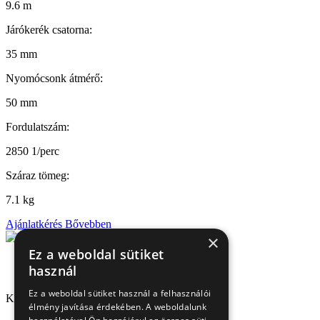
9.6 m
Járókerék csatorna:
35 mm
Nyomócsonk átmérő:
50 mm
Fordulatszám:
2850 1/perc
Száraz tömeg:
7.1 kg
Ajánlatkérés
Bővebben
×
Ez a weboldal sütiket
használ
Ez a weboldal sütiket használ a felhasználói
Kapcsolat
élmény javítása érdekében. A weboldalunk