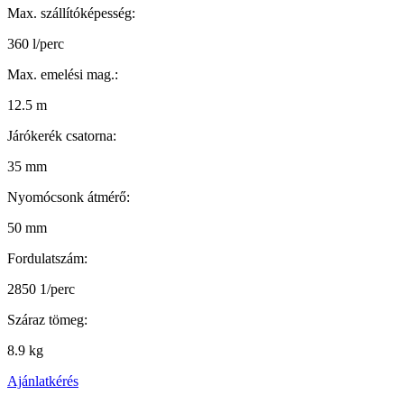
Max. szállítóképesség:
360 l/perc
Max. emelési mag.:
12.5 m
Járókerék csatorna:
35 mm
Nyomócsonk átmérő:
50 mm
Fordulatszám:
2850 1/perc
Száraz tömeg:
8.9 kg
Ajánlatkérés