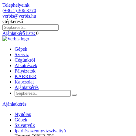
Telephelyeink
(+36 1) 306 3770
verbis@verbis.hu
Gépkereső
Ajánlatkérő lista:
0
Gépek
Szerviz
Cégünkről
Alkatrészek
Pályázatok
KARRIER
Kapcsolat
Ajánlatkérés
Ajánlatkérés
Nyitólap
Gépek
Szivattyúk
Ipari és szennyvízszivattyú