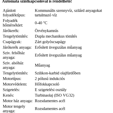
Automata szintkapcsolóval is rendelhető!
Ajánlott
Kommunális szennyvíz, szilárd anyagokat
folyadéktípus:
tartalmazó víz
Folyadék
0-40 °C
hőmérséklet:
Járókerék:
Örvénykamrás
Tengelytömítés:
Dupla mechanikus tömítés
Csapágyak:
Zárt golyóscsapágy
Járókerék anyaga:
Erősített üvegszálas műanyag
Sziv. felsőház
Erősített üvegszálas műanyag
anyaga:
Sziv. alsóház
Műanyag
anyaga:
Tengelytömítés:
Szilikon-karbid olajfürdőben
Motortípus:
2 pólusú indukciós
Motorvédelem:
Hőfokkapcsoló
Szigetelés:
E szigetelési osztály
Kenés:
Turbinaolaj (ISO VG32)
Motor ház anyaga:
Rozsdamentes acél
Motor tengely
Rozsdamentes acél
anyaga: