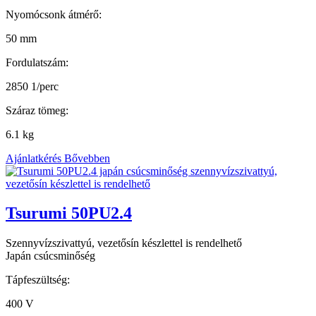
Nyomócsonk átmérő:
50 mm
Fordulatszám:
2850 1/perc
Száraz tömeg:
6.1 kg
Ajánlatkérés
Bővebben
Tsurumi 50PU2.4
Szennyvízszivattyú, vezetősín készlettel is rendelhető
Japán csúcsminőség
Tápfeszültség:
400 V