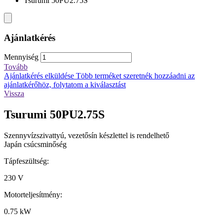
Tsurumi 50PU2.75S
Ajánlatkérés
Mennyiség
Tovább
Ajánlatkérés elküldése
Több terméket szeretnék hozzáadni az
ajánlatkérőhöz, folytatom a kiválasztást
Vissza
Tsurumi 50PU2.75S
Szennyvízszivattyú, vezetősín készlettel is rendelhető
Japán csúcsminőség
Tápfeszültség:
230 V
Motorteljesítmény:
0.75 kW