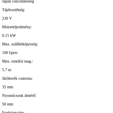
Japán csúcsminőség
Tápfeszültség:
230 V
Motorteljesítmény:
0.15 kW
Max. szállítóképesség:
190 l/perc
Max. emelési mag.:
5.7 m
Járókerék csatorna:
35 mm
Nyomócsonk átmérő:
50 mm
Fordulatszám: