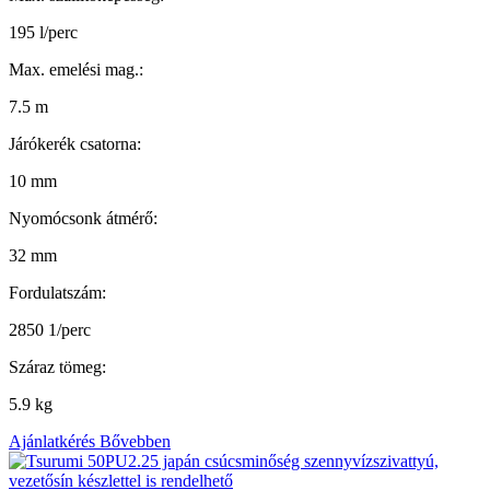
195 l/perc
Max. emelési mag.:
7.5 m
Járókerék csatorna:
10 mm
Nyomócsonk átmérő:
32 mm
Fordulatszám:
2850 1/perc
Száraz tömeg:
5.9 kg
Ajánlatkérés
Bővebben