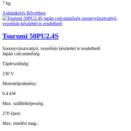
7 kg
Ajánlatkérés
Bővebben
Tsurumi 50PU2.4S
Szennyvízszivattyú, vezetősín készlettel is rendelhető
Japán csúcsminőség
Tápfeszültség:
230 V
Motorteljesítmény:
0.4 kW
Max. szállítóképesség:
270 l/perc
Max. emelési mag.: