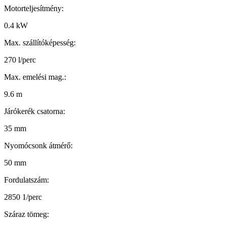
Motorteljesítmény:
0.4 kW
Max. szállítóképesség:
270 l/perc
Max. emelési mag.:
9.6 m
Járókerék csatorna:
35 mm
Nyomócsonk átmérő:
50 mm
Fordulatszám:
2850 1/perc
Száraz tömeg: