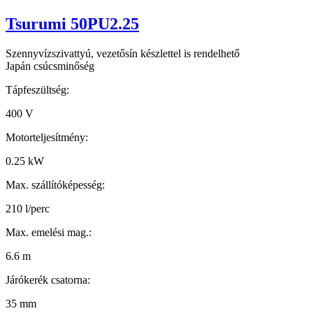
Tsurumi 50PU2.25
Szennyvízszivattyú, vezetősín készlettel is rendelhető
Japán csúcsminőség
Tápfeszültség:
400 V
Motorteljesítmény:
0.25 kW
Max. szállítóképesség:
210 l/perc
Max. emelési mag.:
6.6 m
Járókerék csatorna:
35 mm