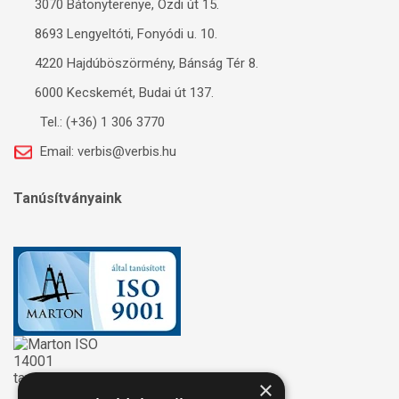
3070 Bátonyterenye, Ózdi út 15.
8693 Lengyeltóti, Fonyódi u. 10.
4220 Hajdúböszörmény, Bánság Tér 8.
6000 Kecskemét, Budai út 137.
Tel.: (+36) 1 306 3770
Email: verbis@verbis.hu
Tanúsítványaink
×