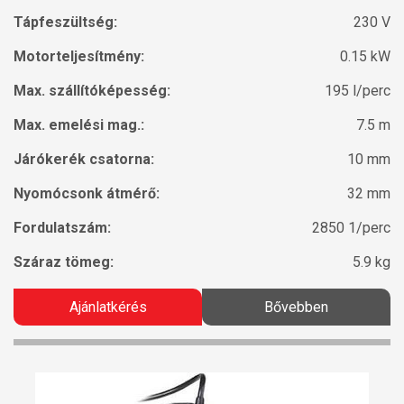
Tápfeszültség:
230 V
Motorteljesítmény:
0.15 kW
Max. szállítóképesség:
195 l/perc
Max. emelési mag.:
7.5 m
Járókerék csatorna:
10 mm
Nyomócsonk átmérő:
32 mm
Fordulatszám:
2850 1/perc
Száraz tömeg:
5.9 kg
Ajánlatkérés
Bővebben