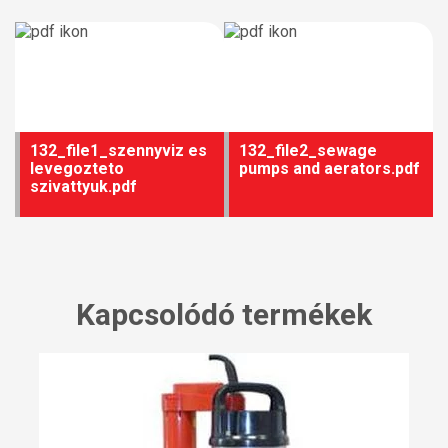
132_file1_szennyviz es
132_file2_sewage
levegozteto
pumps and aerators.pdf
szivattyuk.pdf
Kapcsolódó termékek