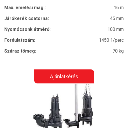
Max. emelési mag.:
16 m
Járókerék csatorna:
45 mm
Nyomócsonk átmérő:
100 mm
Fordulatszám:
1450 1/perc
Száraz tömeg:
70 kg
Ajánlatkérés