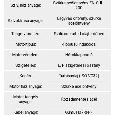
Szürke acélöntvény EN-GJL-
Sziv. ház anyaga:
200
Lágyvas öntvény, szürke
Szívótárcsa anyaga:
acélöntvény
Tengelytömítés:
Szilikon-karbid olajfürdőben
Motortípus:
4 pólusú indukciós
Motorvédelem:
Hőfokkapcsoló
Szigetelés:
E/F szigetelési osztály
Kenés:
Turbinaolaj (ISO VG32)
Motor ház anyaga:
Szürke acélöntvény
Motor tengely
Rozsdamentes acél
anyaga:
Kábel anyaga:
Gumi, H07RN-F