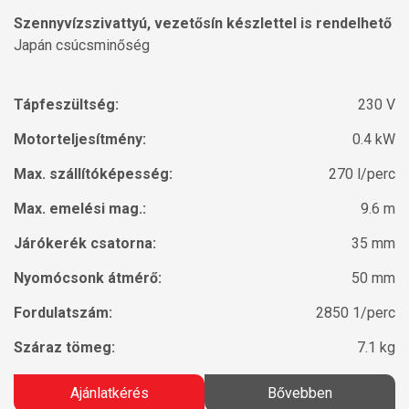
Szennyvízszivattyú, vezetősín készlettel is rendelhető
Japán csúcsminőség
Tápfeszültség:
230 V
Motorteljesítmény:
0.4 kW
Max. szállítóképesség:
270 l/perc
Max. emelési mag.:
9.6 m
Járókerék csatorna:
35 mm
Nyomócsonk átmérő:
50 mm
Fordulatszám:
2850 1/perc
Száraz tömeg:
7.1 kg
Ajánlatkérés
Bővebben