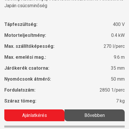
Japán csúcsminőség
Tápfeszültség:
400 V
Motorteljesítmény:
0.4 kW
Max. szállítóképesség:
270 l/perc
Max. emelési mag.:
9.6 m
Járókerék csatorna:
35 mm
Nyomócsonk átmérő:
50 mm
Fordulatszám:
2850 1/perc
Száraz tömeg:
7 kg
Ajánlatkérés
Bővebben