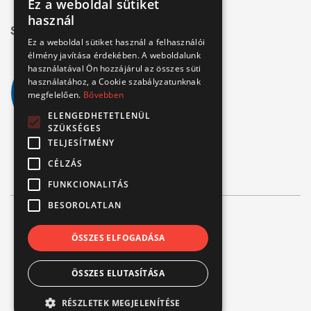
Ez a weboldal sütiket
használ
Széchenyi 2020
Ez a weboldal sütiket használ a felhasználói
élmény javítása érdekében. A weboldalunk
használatával Ön hozzájárul az összes süti
használatához, a Cookie szabályzatunknak
megfelelően.
Bővebben
ELENGEDHETETLENÜL
SZÜKSÉGES
TELJESÍTMÉNY
CÉLZÁS
FUNKCIONALITÁS
BESOROLATLAN
© Verbis Kft 2026
ÖSSZES ELFOGADÁSA
ÁSZF
ÖSSZES ELUTASÍTÁSA
Adatvédelem
Impresszum
RÉSZLETEK MEGJELENÍTÉSE