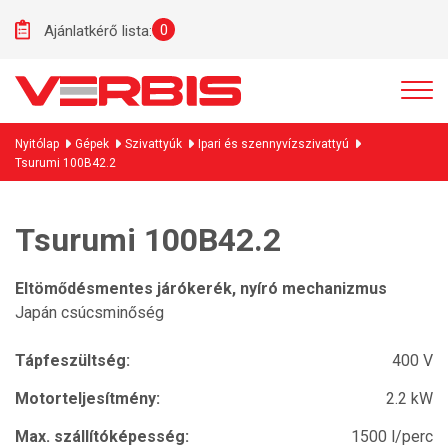
0
Ajánlatkérő lista:
Nyitólap
Gépek
Szivattyúk
Ipari és szennyvízszivattyú
Tsurumi 100B42.2
Tsurumi 100B42.2
Eltömődésmentes járókerék, nyíró mechanizmus
Japán csúcsminőség
Tápfeszültség:
400 V
Motorteljesítmény:
2.2 kW
Max. szállítóképesség:
1500 l/perc