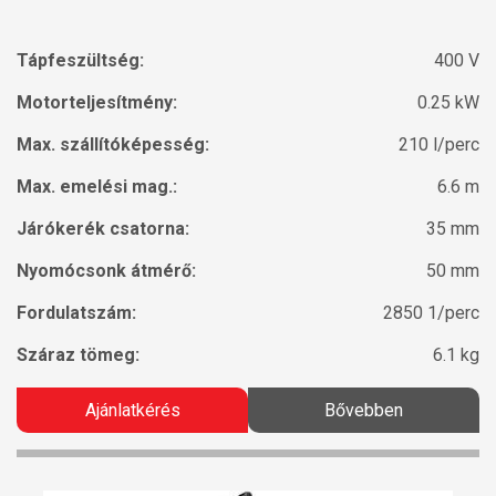
Tápfeszültség:
400 V
Motorteljesítmény:
0.25 kW
Max. szállítóképesség:
210 l/perc
Max. emelési mag.:
6.6 m
Járókerék csatorna:
35 mm
Nyomócsonk átmérő:
50 mm
Fordulatszám:
2850 1/perc
Száraz tömeg:
6.1 kg
Ajánlatkérés
Bővebben