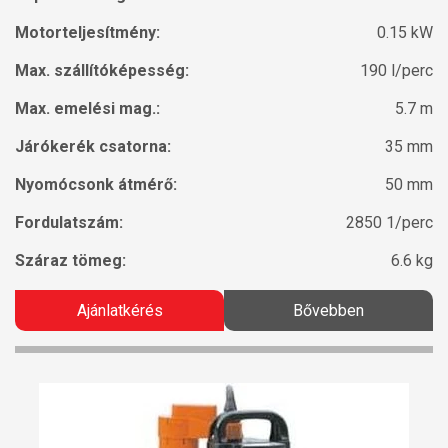
Motorteljesítmény:
0.15 kW
Max. szállítóképesség:
190 l/perc
Max. emelési mag.:
5.7 m
Járókerék csatorna:
35 mm
Nyomócsonk átmérő:
50 mm
Fordulatszám:
2850 1/perc
Száraz tömeg:
6.6 kg
Ajánlatkérés
Bővebben