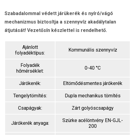
Szabadalommal védett járükerék és nyíró/vágó
mechanizmus biztosítja a szennyvíz akadálytalan
átjutását! Vezetősín készlettel is rendelhető.
Ajánlott
Kommunális szennyvíz
folyadéktípus:
Folyadék
0-40 °C
hőmérséklet:
Járókerék:
Eltömődésmentes járókerék
Tengelytömítés:
Dupla mechanikus tömítés
Csapágyak:
Zárt golyóscsapágy
Szürke acélöntvény EN-GJL-
Járókerék anyaga:
200